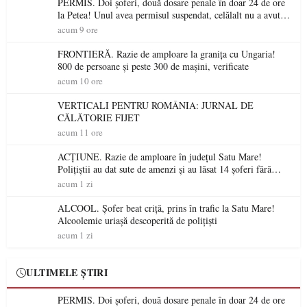
PERMIS. Doi șoferi, două dosare penale în doar 24 de ore
la Petea! Unul avea permisul suspendat, celălalt nu a avut
niciodată permis
acum 9 ore
FRONTIERĂ. Razie de amploare la granița cu Ungaria!
800 de persoane și peste 300 de mașini, verificate
acum 10 ore
VERTICALI PENTRU ROMÂNIA: JURNAL DE
CĂLĂTORIE FIJET
acum 11 ore
ACȚIUNE. Razie de amploare în județul Satu Mare!
Polițiștii au dat sute de amenzi și au lăsat 14 șoferi fără
permis într-o singură zi
acum 1 zi
ALCOOL. Șofer beat criță, prins în trafic la Satu Mare!
Alcoolemie uriașă descoperită de polițiști
acum 1 zi
ULTIMELE ȘTIRI
PERMIS. Doi șoferi, două dosare penale în doar 24 de ore