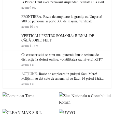
la Petea! Unul avea permisul suspendat, celălalt nu a avut
niciodată permis
acum 9 ore
FRONTIERĂ. Razie de amploare la granița cu Ungaria!
800 de persoane și peste 300 de mașini, verificate
acum 10 ore
VERTICALI PENTRU ROMÂNIA: JURNAL DE
CĂLĂTORIE FIJET
acum 11 ore
Ce caracteristici se simt mai puternic într-o sesiune de
distracție la sloturi online: volatilitatea sau nivelul RTP?
acum 1 zi
ACȚIUNE. Razie de amploare în județul Satu Mare!
Polițiștii au dat sute de amenzi și au lăsat 14 șoferi fără
permis într-o singură zi
acum 1 zi