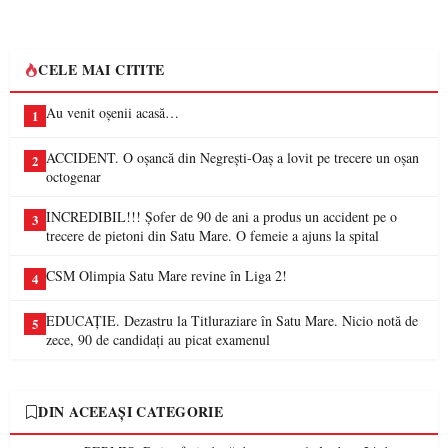
CELE MAI CITITE
Au venit oșenii acasă…
1
ACCIDENT. O oșancă din Negrești-Oaș a lovit pe trecere un oșan
2
octogenar
INCREDIBIL!!! Șofer de 90 de ani a produs un accident pe o
3
trecere de pietoni din Satu Mare. O femeie a ajuns la spital
CSM Olimpia Satu Mare revine în Liga 2!
4
EDUCAȚIE. Dezastru la Titluraziare în Satu Mare. Nicio notă de
5
zece, 90 de candidați au picat examenul
DIN ACEEAȘI CATEGORIE