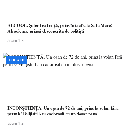
ALCOOL. Șofer beat criță, prins în trafic la Satu Mare!
Alcoolemie uriașă descoperită de polițiști
acum 1 zi
LOCALE
INCONȘTIENȚĂ. Un oșan de 72 de ani, prins la volan fără
permis! Polițiștii l-au cadorosit cu un dosar penal
acum 1 zi