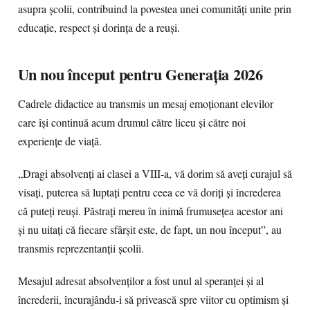
asupra școlii, contribuind la povestea unei comunități unite prin
educație, respect și dorința de a reuși.
Un nou început pentru Generația 2026
Cadrele didactice au transmis un mesaj emoționant elevilor
care își continuă acum drumul către liceu și către noi
experiențe de viață.
„Dragi absolvenți ai clasei a VIII-a, vă dorim să aveți curajul să
visați, puterea să luptați pentru ceea ce vă doriți și încrederea
că puteți reuși. Păstrați mereu în inimă frumusețea acestor ani
și nu uitați că fiecare sfârșit este, de fapt, un nou început”, au
transmis reprezentanții școlii.
Mesajul adresat absolvenților a fost unul al speranței și al
încrederii, încurajându-i să privească spre viitor cu optimism și