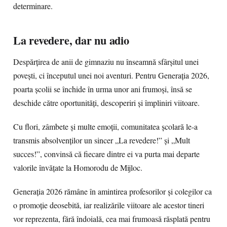
determinare.
La revedere, dar nu adio
Despărțirea de anii de gimnaziu nu înseamnă sfârșitul unei
povești, ci începutul unei noi aventuri. Pentru Generația 2026,
poarta școlii se închide în urma unor ani frumoși, însă se
deschide către oportunități, descoperiri și împliniri viitoare.
Cu flori, zâmbete și multe emoții, comunitatea școlară le-a
transmis absolvenților un sincer „La revedere!” și „Mult
succes!”, convinsă că fiecare dintre ei va purta mai departe
valorile învățate la Homorodu de Mijloc.
Generația 2026 rămâne în amintirea profesorilor și colegilor ca
o promoție deosebită, iar realizările viitoare ale acestor tineri
vor reprezenta, fără îndoială, cea mai frumoasă răsplată pentru