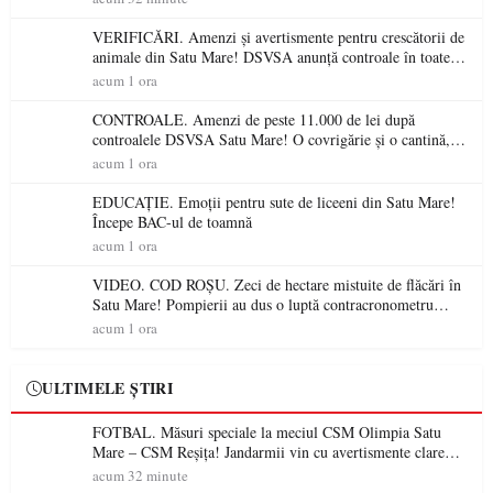
VERIFICĂRI. Amenzi și avertismente pentru crescătorii de
animale din Satu Mare! DSVSA anunță controale în toate
gospodăriile și face apel la respectarea legii
acum 1 ora
CONTROALE. Amenzi de peste 11.000 de lei după
controalele DSVSA Satu Mare! O covrigărie și o cantină,
sancționate pentru nereguli
acum 1 ora
EDUCAȚIE. Emoții pentru sute de liceeni din Satu Mare!
Începe BAC-ul de toamnă
acum 1 ora
VIDEO. COD ROȘU. Zeci de hectare mistuite de flăcări în
Satu Mare! Pompierii au dus o luptă contracronometru
pentru a salva o pădure de la dezastru
acum 1 ora
ULTIMELE ȘTIRI
FOTBAL. Măsuri speciale la meciul CSM Olimpia Satu
Mare – CSM Reșița! Jandarmii vin cu avertismente clare
pentru suporteri
acum 32 minute