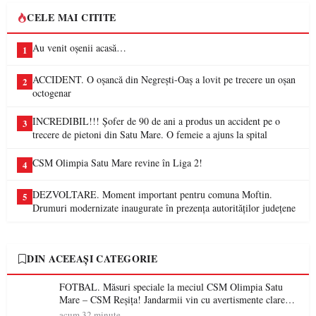
CELE MAI CITITE
Au venit oșenii acasă…
1
ACCIDENT. O oșancă din Negrești-Oaș a lovit pe trecere un oșan
2
octogenar
INCREDIBIL!!! Șofer de 90 de ani a produs un accident pe o
3
trecere de pietoni din Satu Mare. O femeie a ajuns la spital
CSM Olimpia Satu Mare revine în Liga 2!
4
DEZVOLTARE. Moment important pentru comuna Moftin.
5
Drumuri modernizate inaugurate în prezența autorităților județene
DIN ACEEAȘI CATEGORIE
FOTBAL. Măsuri speciale la meciul CSM Olimpia Satu
Mare – CSM Reșița! Jandarmii vin cu avertismente clare
pentru suporteri
acum 32 minute