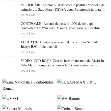
VERIFICĂRI. Amenzi și avertismente pentru crescătorii de
animale din Satu Mare! DSVSA anunță controale în toate
gospodăriile și face apel la respectarea legii
acum 1 ora
CONTROALE. Amenzi de peste 11.000 de lei după
controalele DSVSA Satu Mare! O covrigărie și o cantină,
sancționate pentru nereguli
acum 1 ora
EDUCAȚIE. Emoții pentru sute de liceeni din Satu Mare!
Începe BAC-ul de toamnă
acum 1 ora
VIDEO. COD ROȘU. Zeci de hectare mistuite de flăcări în
Satu Mare! Pompierii au dus o luptă contracronometru
pentru a salva o pădure de la dezastru
acum 1 ora