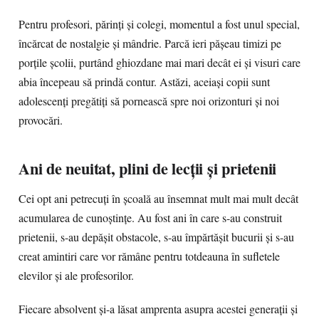
Pentru profesori, părinți și colegi, momentul a fost unul special,
încărcat de nostalgie și mândrie. Parcă ieri pășeau timizi pe
porțile școlii, purtând ghiozdane mai mari decât ei și visuri care
abia începeau să prindă contur. Astăzi, aceiași copii sunt
adolescenți pregătiți să pornească spre noi orizonturi și noi
provocări.
Ani de neuitat, plini de lecții și prietenii
Cei opt ani petrecuți în școală au însemnat mult mai mult decât
acumularea de cunoștințe. Au fost ani în care s-au construit
prietenii, s-au depășit obstacole, s-au împărtășit bucurii și s-au
creat amintiri care vor rămâne pentru totdeauna în sufletele
elevilor și ale profesorilor.
Fiecare absolvent și-a lăsat amprenta asupra acestei generații și