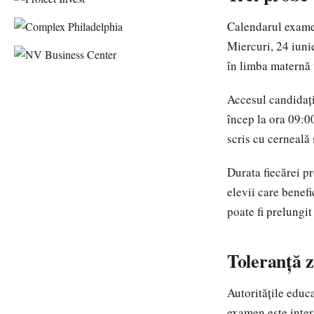
Calendarul examen
Miercuri, 24 iunie
în limba maternă 
Accesul candidați
încep la ora 09:00
scris cu cerneală 
Durata fiecărei p
elevii care benefi
poate fi prelungit
Toleranță z
Autoritățile educa
examen este inter