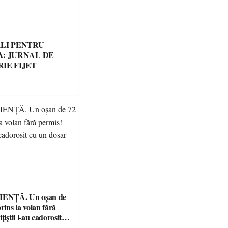
LI PENTRU
: JURNAL DE
IE FIJET
ENȚĂ. Un oșan de
prins la volan fără
țiștii l-au cadorosit
r penal