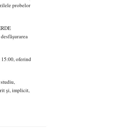
zilele probelor
VERDE
 desfășurarea
a 15:00, oferind
 studiu,
t și, implicit,