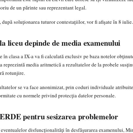
atoriu de un părinte sau reprezentant legal.
 după soluționarea tuturor contestațiilor, vor fi afișate în 8 iulie.
la liceu depinde de media examenului
 în clasa a IX-a va fi calculată exclusiv pe baza notelor obținut
a reprezintă media aritmetică a rezultatelor de la probele susțin
ră rotunjire.
tatelor se va face anonimizat, prin coduri individuale atribuite
ormitate cu normele privind protecția datelor personale.
ERDE pentru sesizarea problemelor
 eventualelor disfuncționalități în desfășurarea examenului, Min