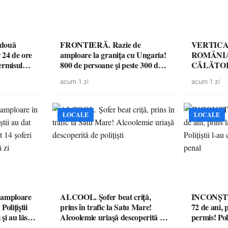
 două
FRONTIERĂ. Razie de
VERTICA
 24 de ore
amploare la granița cu Ungaria!
ROMÂNIA
ermisul
800 de persoane și peste 300 de
CĂLĂTOR
 a avut
mașini, verificate
acum 1 zi
acum 1 zi
LOCALE
LOCALE
amploare
ALCOOL. Șofer beat criță,
INCONȘTI
olițiștii
prins în trafic la Satu Mare!
72 de ani, 
și au lăsat
Alcoolemie uriașă descoperită de
permis! Poli
într-o
polițiști
cu un dosa