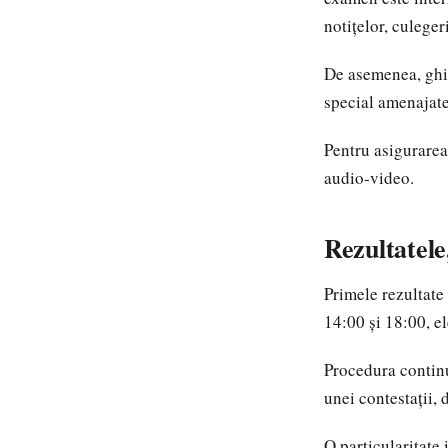
notițelor, culeger
De asemenea, ghio
special amenajate.
Pentru asigurarea 
audio-video.
Rezultatele
Primele rezultate 
14:00 și 18:00, el
Procedura continu
unei contestații, 
O particularitate 