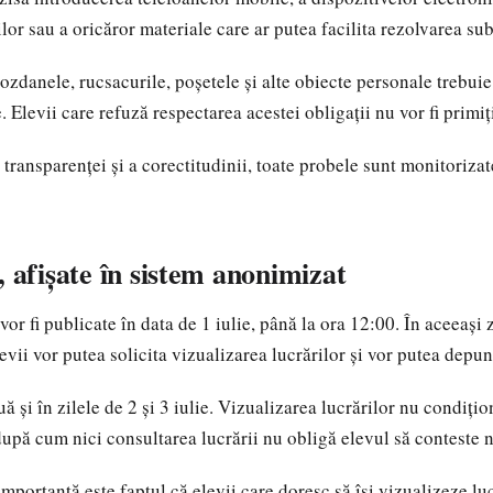
ilor sau a oricăror materiale care ar putea facilita rezolvarea sub
zdanele, rucsacurile, poșetele și alte obiecte personale trebuie 
 Elevii care refuză respectarea acestei obligații nu vor fi primi
transparenței și a corectitudinii, toate probele sunt monitorizate
, afișate în sistem anonimizat
vor fi publicate în data de 1 iulie, până la ora 12:00. În aceeași z
evii vor putea solicita vizualizarea lucrărilor și vor putea depun
ă și în zilele de 2 și 3 iulie. Vizualizarea lucrărilor nu condiț
după cum nici consultarea lucrării nu obligă elevul să conteste n
importantă este faptul că elevii care doresc să își vizualizeze luc