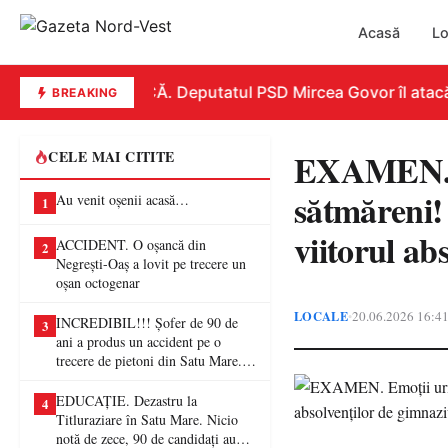
Acasă
Lo
REPLICĂ. Deputatul PSD Mircea Govor îl atacă dur
BREAKING
EXAMEN. Em
CELE MAI CITITE
sătmăreni!
Au venit oșenii acasă…
1
viitorul ab
ACCIDENT. O oșancă din
2
Negrești-Oaș a lovit pe trecere un
oșan octogenar
LOCALE
20.06.2026 16:4
•
INCREDIBIL!!! Șofer de 90 de
3
ani a produs un accident pe o
trecere de pietoni din Satu Mare. O
femeie a ajuns la spital
EDUCAȚIE. Dezastru la
4
Titluraziare în Satu Mare. Nicio
notă de zece, 90 de candidați au