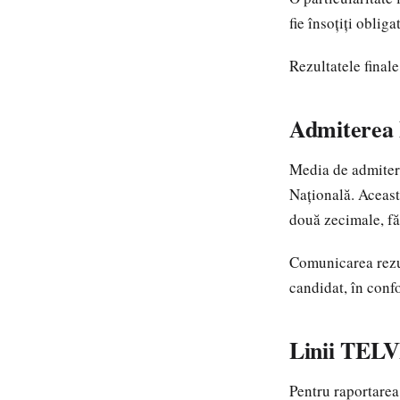
fie însoțiți oblig
Rezultatele finale,
Admiterea 
Media de admitere
Națională. Aceast
două zecimale, fă
Comunicarea rezul
candidat, în conf
Linii TELV
Pentru raportarea