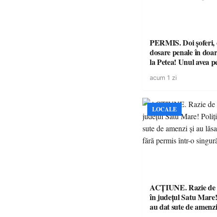
PERMIS. Doi șoferi,
dosare penale în doar
la Petea! Unul avea p
suspendat, celălalt nu
acum 1 zi
niciodată permis
LOCALE
ACȚIUNE. Razie de 
în județul Satu Mare! P
au dat sute de amenzi 
14 șoferi fără permis 