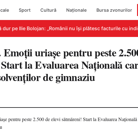
cale
Sport
Cultură
Naționale
Bursa zvonurilor
 pe Ilie Bolojan: „Românii nu își plătesc facturile cu indic
oții uriașe pentru peste 2.500
 Start la Evaluarea Națională ca
solvenților de gimnaziu
1