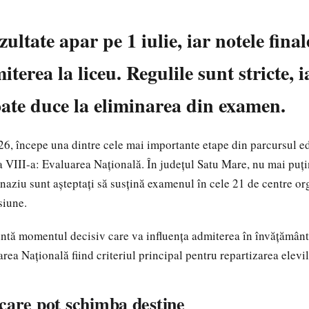
ultate apar pe 1 iulie, iar notele final
iterea la liceu. Regulile sunt stricte, i
ate duce la eliminarea din examen.
26, începe una dintre cele mai importante etape din parcursul e
 a VIII-a: Evaluarea Națională. În județul Satu Mare, nu mai puț
naziu sunt așteptați să susțină examenul în cele 21 de centre or
siune.
tă momentul decisiv care va influența admiterea în învățământu
rea Națională fiind criteriul principal pentru repartizarea elevil
care pot schimba destine