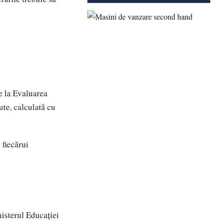
e la Evaluarea
ute, calculată cu
 fiecărui
isterul Educației