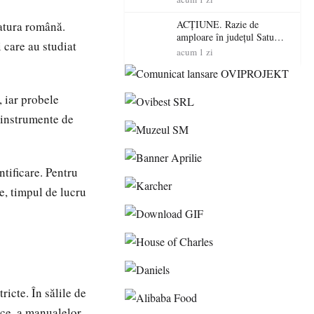
volatilitatea sau nivelul
RTP?
ACȚIUNE. Razie de
ratura română.
amploare în județul Satu
i care au studiat
Mare! Polițiștii au dat sute
acum 1 zi
de amenzi și au lăsat 14
șoferi fără permis într-o
singură zi
, iar probele
i instrumente de
tificare. Pentru
e, timpul de lucru
ricte. În sălile de
ice, a manualelor,