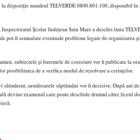
e la dispoziție numărul TELVERDE 0800.801.100, disponibil în 
n, Inspectoratul Școlar Județean Satu Mare a deschis linia TEL
e pot fi semnalate eventuale probleme legate de organizarea și
xamen, subiectele și baremele de corectare vor fi publicate la or
ilor posibilitatea de a verifica modul de rezolvare a cerințelor.
vi sătmăreni, următoarele săptămâni vor fi decisive. După ani de
lă devine examenul care poate deschide drumul către liceul dori
rieră.