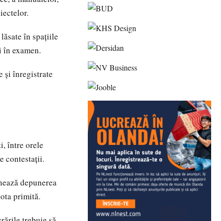
iectelor.
lăsate în spațiile
ți în examen.
 și înregistrate
i, între orele
e contestații.
ionează depunerea
ota primită.
rările trebuie să