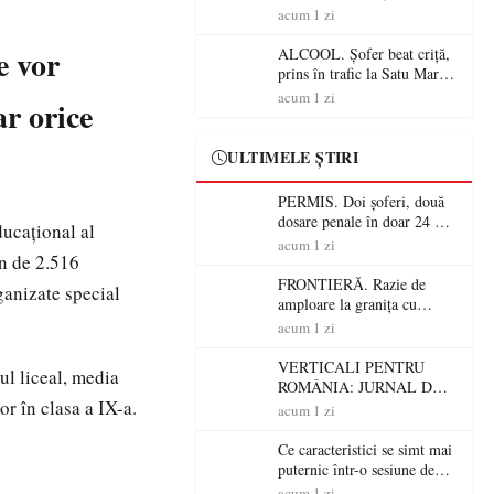
Mare! Polițiștii au dat sute
acum 1 zi
de amenzi și au lăsat 14
șoferi fără permis într-o
e vor
ALCOOL. Șofer beat criță,
singură zi
prins în trafic la Satu Mare!
Alcoolemie uriașă
acum 1 zi
ar orice
descoperită de polițiști
ULTIMELE ȘTIRI
PERMIS. Doi șoferi, două
dosare penale în doar 24 de
ducațional al
ore la Petea! Unul avea
acum 1 zi
in de 2.516
permisul suspendat, celălalt
nu a avut niciodată permis
FRONTIERĂ. Razie de
ganizate special
amploare la granița cu
Ungaria! 800 de persoane și
acum 1 zi
peste 300 de mașini,
verificate
VERTICALI PENTRU
l liceal, media
ROMÂNIA: JURNAL DE
or în clasa a IX-a.
CĂLĂTORIE FIJET
acum 1 zi
Ce caracteristici se simt mai
puternic într-o sesiune de
distracție la sloturi online:
acum 1 zi