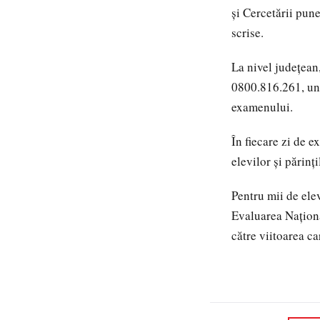
și Cercetării pun
scrise.
La nivel județea
0800.816.261, und
examenului.
În fiecare zi de e
elevilor și părinț
Pentru mii de ele
Evaluarea Naționa
către viitoarea ca