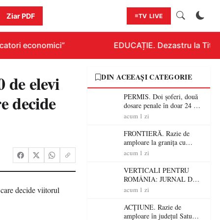
Ziar PDF
TV LIVE
atori economici”
EDUCAȚIE. Dezastru la Titluraz
 de elevi
DIN ACEEAȘI CATEGORIE
re decide
PERMIS. Doi șoferi, două
dosare penale în doar 24 de
ore la Petea! Unul avea
acum 1 zi
permisul suspendat, celălalt
nu a avut niciodată permis
FRONTIERĂ. Razie de
amploare la granița cu
Ungaria! 800 de persoane și
acum 1 zi
peste 300 de mașini,
verificate
VERTICALI PENTRU
ROMÂNIA: JURNAL DE
CĂLĂTORIE FIJET
acum 1 zi
ACȚIUNE. Razie de
amploare în județul Satu