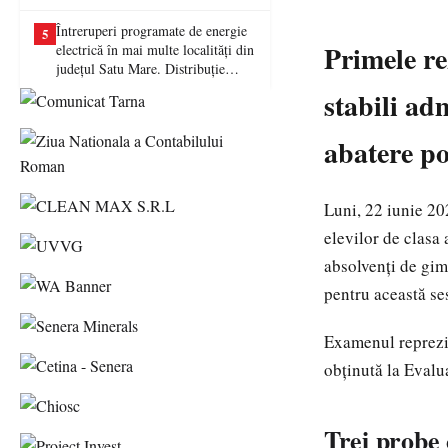
picat examenul
Întreruperi programate de energie
5
Primele rez
electrică în mai multe localități din
județul Satu Mare. Distribuție
Energie Electrică România anunță
stabili adm
lucrări la rețea
abatere po
Luni, 22 iunie 20
elevilor de clasa
absolvenți de gim
pentru această se
Examenul reprezin
obținută la Evalua
Trei probe 