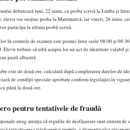
ului debutează luni, 22 iunie, cu proba scrisă la Limba și lite
, elevii vor susține proba la Matematică, iar vineri, 26 iunie, ce
vor participa la ultima probă scrisă.
lor în centrele de examen este permis între orele 08:00 și 08:30
. Elevii trebuie să aibă asupra lor un act de identitate valabil ș
sau pastă albastră.
robe este de două ore, calculată după completarea datelor de iden
ciază de condiții speciale aprobate conform legislației în vigoar
 cu până la două ore.
ero pentru tentativele de fraudă
ționale atrag atenția că regulile de desfășurare sunt extrem de st
zisă introducerea telefoanelor mobile, a dispozitivelor electron