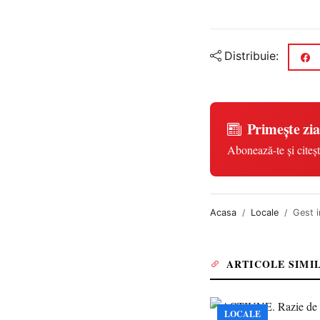
Distribuie:
Primește zia
Abonează-te și citeșt
Acasa
Locale
Gest i
ARTICOLE SIMI
LOCALE