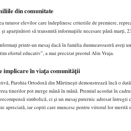
iliile din comunitate
ea tuturor elevilor care îndeplinesc criteriile de premiere, repre
i și aparținători să transmită informațiile necesare până marți, 2
nformați printr-un mesaj dacă în familia dumneavoastră aveți un 
ătim efortul educativ”, a mai precizat preotul Alin Vraja.
 implicare în viața comunității
iativă, Parohia Ortodoxă din Mărtinești demonstrează încă o dată
nerea tinerilor pot merge mână în mână. Premiul acordat în cadr
 recompensă simbolică, ci și un mesaj puternic adresat întregii 
e apreciată, iar copiii care muncesc pentru viitorul lor merită să