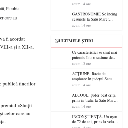
din România (PRIMER):
acum 14 ore
“Întreruperea alimentării cu
ată, Parohia
energie electrică a fabricilor
GASTRONOMIE Se încing
lor care au
de medicamente va pune în
ceaunele la Satu Mare!
pericol accesul pacienților la
Concursul „Veress Ádám”
acum 14 ore
medicamente esențiale
revine cu preparate
spectaculoase, premii și un
va fi acordat
jurat de renume
ULTIMELE ȘTIRI
VIII-a și a XII-a,
Ce caracteristici se simt mai
puternic într-o sesiune de
distracție la sloturi online:
acum 13 ore
volatilitatea sau nivelul
RTP?
ACȚIUNE. Razie de
amploare în județul Satu
 publică tinerilor
Mare! Polițiștii au dat sute
acum 14 ore
de amenzi și au lăsat 14
șoferi fără permis într-o
ALCOOL. Șofer beat criță,
singură zi
prins în trafic la Satu Mare!
 premiul «Sfinții
Alcoolemie uriașă
acum 14 ore
descoperită de polițiști
și celor care au
INCONȘTIENȚĂ. Un oșan
ja.
de 72 de ani, prins la volan
fără permis! Polițiștii l-au
acum 14 ore