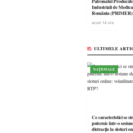
Patronatul Producăto
Industriali de Medic
România (PRIMER)
“Întreruperea aliment
acum 14 ore
energie electrică a fab
medicamente va pune 
accesul pacienților la
medicamente esențial
ULTIMELE ARTI
NAȚIONALE
Ce caracteristici se s
puternic într-o sesiun
distracție la sloturi on