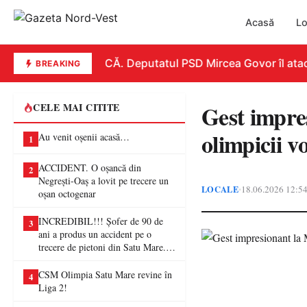
Acasă
Lo
REPLICĂ. Deputatul PSD Mircea Govor îl atacă du
BREAKING
Gest impres
CELE MAI CITITE
olimpicii v
Au venit oșenii acasă…
1
ACCIDENT. O oșancă din
2
Negrești-Oaș a lovit pe trecere un
LOCALE
18.06.2026 12:5
•
oșan octogenar
INCREDIBIL!!! Șofer de 90 de
3
ani a produs un accident pe o
trecere de pietoni din Satu Mare. O
femeie a ajuns la spital
CSM Olimpia Satu Mare revine în
4
Liga 2!