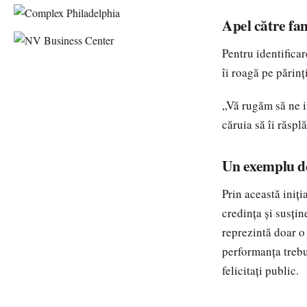
Apel către fam
Pentru identificar
îi roagă pe părinț
„Vă rugăm să ne i
căruia să îi răspl
Un exemplu de
Prin această iniț
credința și susți
reprezintă doar o
performanța trebui
felicitați public.