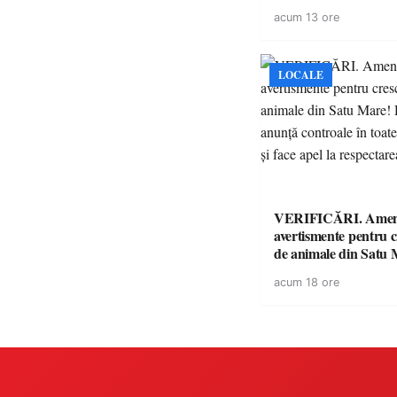
volatilitatea sau nive
acum 13 ore
LOCALE
VERIFICĂRI. Amenz
avertismente pentru c
de animale din Satu 
DSVSA anunță contro
acum 18 ore
toate gospodăriile și f
respectarea legii