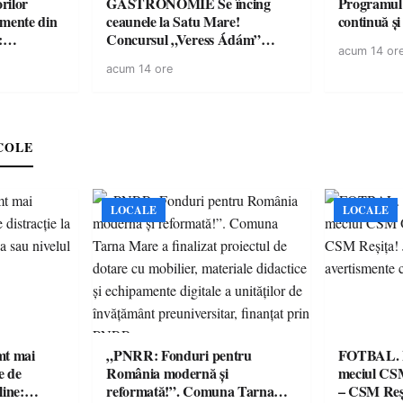
rilor
GASTRONOMIE Se încing
Programul
amente din
ceaunele la Satu Mare!
continuă și
:
Concursul „Veress Ádám”
acum 14 or
ării cu
revine cu preparate
acum 14 ore
ricilor de
spectaculoase, premii și un jurat
în pericol
de renume
e
COLE
LOCALE
LOCALE
imt mai
„PNRR: Fonduri pentru
FOTBAL. Mă
e de
România modernă și
meciul CS
line:
reformată!”. Comuna Tarna
– CSM Reși