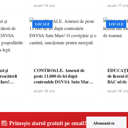
lul RTP?
Mare a finalizat proiectul de
avertisment
acum 14 ore
acum 17 or
dotare cu mobilier, materiale
suporteri
didactice și echipamente digitale
a unităților de învățământ
preuniversitar, finanțat prin
LOCALE
LOCALE
PNRR
i și
CONTROALE. Amenzi de
EDUCAȚIE.
rescătorii
peste 11.000 de lei după
de liceeni 
Mare!
controalele DSVSA Satu Mare!
BAC-ul de
ale în
O covrigărie și o cantină,
acum 18 ore
acum 18 or
ace apel la
sancționate pentru nereguli
Primește ziarul gratuit pe email!
Abonează-te