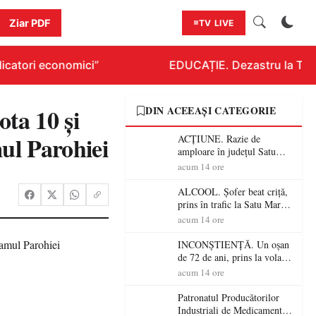
Ziar PDF
TV LIVE
catori economici”
EDUCAȚIE. Dezastru la Titlura
ota 10 și
DIN ACEEAȘI CATEGORIE
mul Parohiei
ACȚIUNE. Razie de
amploare în județul Satu
Mare! Polițiștii au dat sute
acum 14 ore
de amenzi și au lăsat 14
șoferi fără permis într-o
ALCOOL. Șofer beat criță,
singură zi
prins în trafic la Satu Mare!
Alcoolemie uriașă
acum 14 ore
descoperită de polițiști
INCONȘTIENȚĂ. Un oșan
de 72 de ani, prins la volan
fără permis! Polițiștii l-au
acum 14 ore
cadorosit cu un dosar penal
Patronatul Producătorilor
Industriali de Medicamente