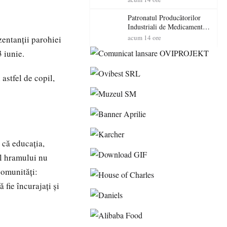
cadorosit cu un dosar penal
Patronatul Producătorilor
Industriali de Medicamente
din România (PRIMER):
acum 14 ore
zentanții parohiei
“Întreruperea alimentării cu
3 iunie.
energie electrică a fabricilor
de medicamente va pune în
pericol accesul pacienților la
astfel de copil,
medicamente esențiale
 că educația,
ul hramului nu
comunități:
 fie încurajați și