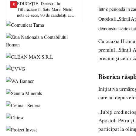
EDUCAȚIE. Dezastru la
5
Într-o perioadă în ca
Titluraziare în Satu Mare. Nicio
notă de zece, 90 de candidați au
Ortodoxă „Sfinții Apo
picat examenul
demonstrat seriozitat
Cu ocazia Hramului
premiul „Sfinții A
precum și celor c
Biserica răsp
Inițiativa urmăre
care au depus efo
„Iubiți credincioș
Apostoli Petru și 
participat la oli