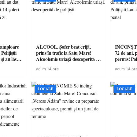
amploare
ALCOOL. Șofer beat criță,
INCONȘTI
olițiștii
prins în trafic la Satu Mare!
72 de ani, 
și au lăsat
Alcoolemie uriașă descoperită de
permis! Poli
într-o
polițiști
cu un dosa
acum 14 ore
acum 14 or
LOCALE
LOCALE