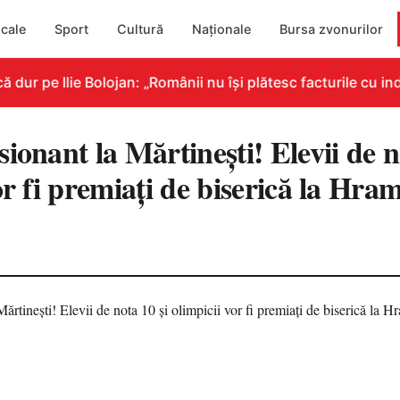
cale
Sport
Cultură
Naționale
Bursa zvonurilor
r pe Ilie Bolojan: „Românii nu își plătesc facturile cu indi
ionant la Mărtinești! Elevii de n
or fi premiați de biserică la Hra
4