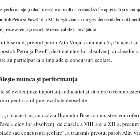
re performanța școlară merită mai mult ca oricând să fie apreciată și încuraj
stoli Petru și Pavel” din Mărtinești vine cu un gest deosebit dedicat tineri
e, perseverență și rezultate remarcabile la învățătură.
 bisericii, preotul paroh Alin Vraja a anunțat că și în acest an 
postoli Petru și Pavel”, destinat elevilor absolvenți ai claselor a 
are au participat la olimpiade și concursuri școlare.
lătește munca și performanța
ște să evidențieze importanța educației și să ofere o recunoaștere
rturi pentru a obține rezultate deosebite.
i, și în acest an, cu ocazia Hramului Bisericii noastre, vom oferi
Pavel» elevilor absolvenți de clasele a VIII-a și a XII-a, precum 
mpiade sau concursuri școlare”, a transmis preotul paroh Alin Vra