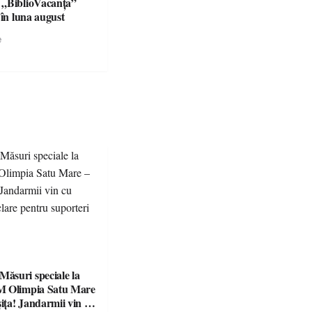
 „BiblioVacanța”
 în luna august
e
suri speciale la
M Olimpia Satu Mare
ța! Jandarmii vin cu