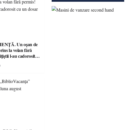
ENȚĂ. Un oșan de
prins la volan fără
țiștii l-au cadorosit
r penal
e