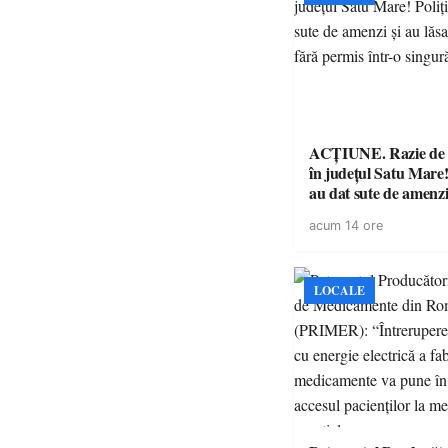
ACȚIUNE. Razie de 
în județul Satu Mare! P
au dat sute de amenzi 
14 șoferi fără permis 
acum 14 ore
singură zi
LOCALE