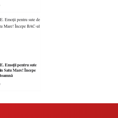
e clare pentru
e
 Emoții pentru sute
din Satu Mare! Începe
 toamnă
e