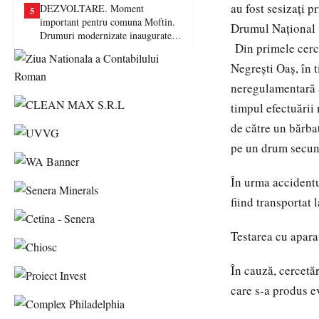
au fost sesizați 
DEZVOLTARE. Moment
5
important pentru comuna Moftin.
Drumul Național 1
Drumuri modernizate inaugurate în
Din primele cerce
prezența autorităților județene
Negrești Oaș, în 
neregulamentară a
timpul efectuării 
de către un bărbat
pe un drum secund
În urma accidentu
fiind transportat 
Testarea cu aparat
În cauză, cercetăr
care s-a produs e