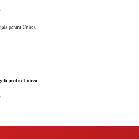
e
gală pentru Unirea
e