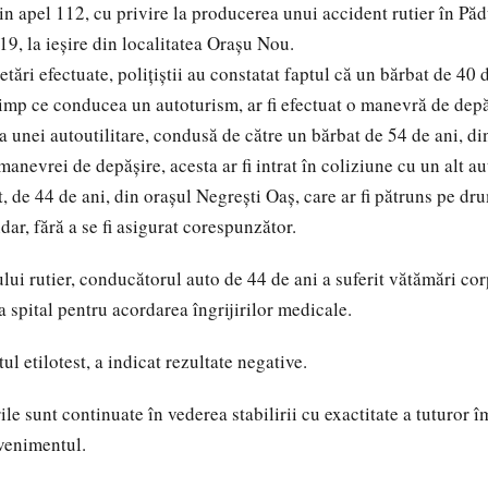
prin apel 112, cu privire la producerea unui accident rutier în P
9, la ieșire din localitatea Orașu Nou.
tări efectuate, polițiștii au constatat faptul că un bărbat de 40 
timp ce conducea un autoturism, ar fi efectuat o manevră de dep
 unei autoutilitare, condusă de către un bărbat de 54 de ani, din
manevrei de depășire, acesta ar fi intrat în coliziune cu un alt 
, de 44 de ani, din orașul Negrești Oaș, care ar fi pătruns pe dr
ar, fără a se fi asigurat corespunzător.
lui rutier, conducătorul auto de 44 de ani a suferit vătămări co
la spital pentru acordarea îngrijirilor medicale.
ul etilotest, a indicat rezultate negative.
ile sunt continuate în vederea stabilirii cu exactitate a tuturor î
venimentul.