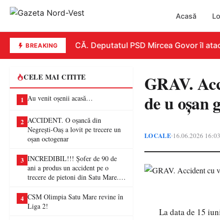
Acasă
Lo
REPLICĂ. Deputatul PSD Mircea Govor îl atacă d
BREAKING
GRAV. Acci
CELE MAI CITITE
de u oșan g
Au venit oșenii acasă…
1
ACCIDENT. O oșancă din
2
Negrești-Oaș a lovit pe trecere un
LOCALE
16.06.2026 16:0
•
oșan octogenar
INCREDIBIL!!! Șofer de 90 de
3
ani a produs un accident pe o
trecere de pietoni din Satu Mare. O
femeie a ajuns la spital
CSM Olimpia Satu Mare revine în
4
Liga 2!
La data de 15 iuni