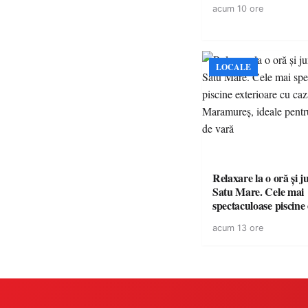
acum 10 ore
LOCALE
Relaxare la o oră și 
Satu Mare. Cele mai
spectaculoase piscine
cu cazare din Maramureș,
acum 13 ore
pentru o escapadă de