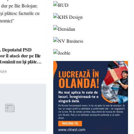
 Deputatul PSD
r îl atacă dur pe Ilie
omânii nu își plătesc
 indicatori
nute