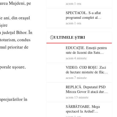
ădurea Mujdeni, pe
ANTONIA, VUNK și
acum 1 ora
EMAA urcă pe scenă
SPECTACOL. S-a aflat
de ani, din orașul
programul complet al
Sărbătorii Castanelor 2026!
acum 1 ora
ășire
Andra, Paraziții, Irina
Rimes, Killa Fonic, Zdob și
 județul Bihor. În
Zdub și Fuego vin la Baia
ULTIMELE ȘTIRI
autoturism, condus
Mare
umul prioritar de
EDUCAȚIE. Emoții pentru
sute de liceeni din Satu
Mare! Începe BAC-ul de
acum 4 minute
toamnă
rporale ușoare,
VIDEO. COD ROȘU. Zeci
de hectare mistuite de flăcări
în Satu Mare! Pompierii au
acum 7 minute
dus o luptă
contracronometru pentru a
REPLICĂ. Deputatul PSD
salva o pădure de la dezastru
Mircea Govor îl atacă dur
pe Ilie Bolojan: „Românii
acum 13 minute
mprejurărilor în
nu își plătesc facturile cu
indicatori economici”
SĂRBĂTOARE. Mega
spectacol la Ardud!
ANTONIA, VUNK și
acum 1 ora