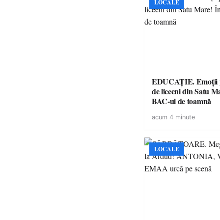
LOCALE
EDUCAȚIE. Emoții p
de liceeni din Satu M
BAC-ul de toamnă
acum 4 minute
LOCALE