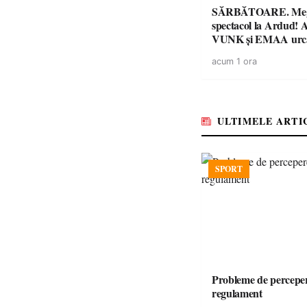
SĂRBĂTOARE. Me
spectacol la Ardud
VUNK și EMAA urcă
acum 1 ora
ULTIMELE ARTI
SPORT
Probleme de perceper
regulament