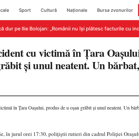
cale
Sport
Cultură
Naționale
Bursa zvonurilor
ur pe Ilie Bolojan: „Românii nu își plătesc facturile cu ind
dent cu victimă în Țara Oașulu
răbit și unul neatent. Un bărbat, 
3
e, în jurul orei 17:30, polițiștii rutieri din cadrul Poliției Oraș