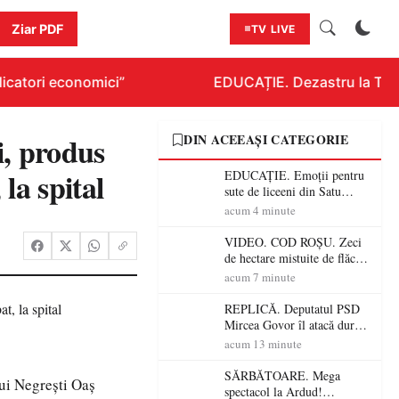
Ziar PDF
TV LIVE
icatori economici”
EDUCAȚIE. Dezastru la Titlur
i, produs
DIN ACEEAȘI CATEGORIE
la spital
EDUCAȚIE. Emoții pentru
sute de liceeni din Satu
Mare! Începe BAC-ul de
acum 4 minute
toamnă
VIDEO. COD ROȘU. Zeci
de hectare mistuite de flăcări
în Satu Mare! Pompierii au
acum 7 minute
dus o luptă
contracronometru pentru a
REPLICĂ. Deputatul PSD
salva o pădure de la dezastru
Mircea Govor îl atacă dur
pe Ilie Bolojan: „Românii
acum 13 minute
nu își plătesc facturile cu
indicatori economici”
SĂRBĂTOARE. Mega
ului Negrești Oaș
spectacol la Ardud!