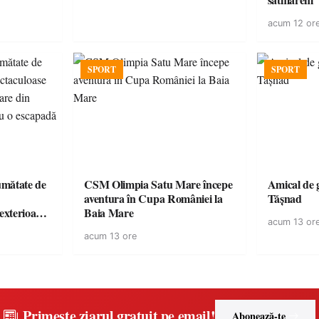
acum 12 or
SPORT
SPORT
jumătate de
CSM Olimpia Satu Mare începe
Amical de 
aventura în Cupa României la
Tășnad
 exterioare
Baia Mare
acum 13 or
 ideale
acum 13 ore
 vară
Primește ziarul gratuit pe email!
Abonează-te