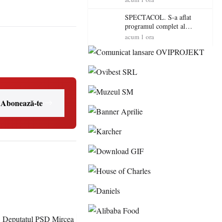
EMAA urcă pe scenă
SPECTACOL. S-a aflat
programul complet al
Sărbătorii Castanelor 2026!
acum 1 ora
Andra, Paraziții, Irina
Rimes, Killa Fonic, Zdob și
Zdub și Fuego vin la Baia
Mare
Abonează-te