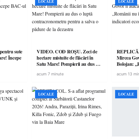
LOCALE
LOCALE
entru sute
VIDEO. COD ROȘU. Zeci de
REPLICĂ.
are! Începe
hectare mistuite de flăcări în
Mircea Govo
Satu Mare! Pompierii au dus o
Bolojan: „R
luptă contracronometru pentru
facturile cu
acum 7 minute
acum 13 mi
a salva o pădure de la dezastru
economici”
LOCALE
LOCALE