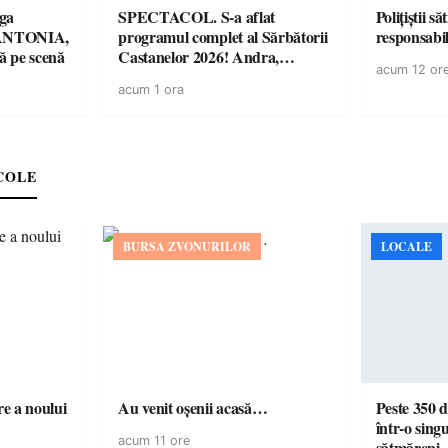
ga
SPECTACOL. S-a aflat
Polițiștii s
! ANTONIA,
programul complet al Sărbătorii
 pe scenă
Castanelor 2026! Andra,
acum 12 or
Paraziții, Irina Rimes, Killa
acum 1 ora
Fonic, Zdob și Zdub și Fuego
vin la Baia Mare
COLE
BURSA ZVONURILOR
LOCALE
e a noului
Au venit oșenii acasă…
Peste 350 d
într-o singu
acum 11 ore
sătmăreni