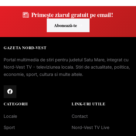
Primește ziarul gratuit pe email!
Abonează-te
GAZETA NORD-VEST
Portal multimedia de stiri pentru judetul Satu Mare, integrat cu
Nord-Vest TV - televiziunea locala. Stiri de actualitate, politica,
economie, sport, cultura si multe altele.
CATEGORII
LINK-URI UTILE
Locale
Contact
Sport
Nord-Vest TV Live