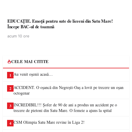
EDUCAȚIE. Emoții pentru sute de liceeni din Satu Mare!
Începe BAC-ul de toamnă
acum 10 ore
CELE MAI CITITE
Au venit oșenii acasă…
1
ACCIDENT. O oșancă din Negrești-Oaș a lovit pe trecere un oșan
2
octogenar
INCREDIBIL!!! Șofer de 90 de ani a produs un accident pe o
3
trecere de pietoni din Satu Mare. O femeie a ajuns la spital
CSM Olimpia Satu Mare revine în Liga 2!
4