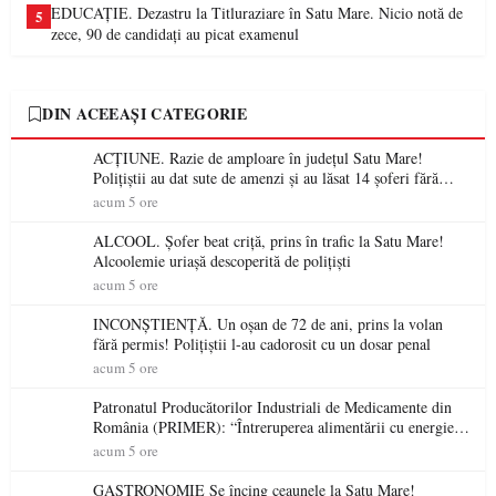
EDUCAȚIE. Dezastru la Titluraziare în Satu Mare. Nicio notă de
5
zece, 90 de candidați au picat examenul
DIN ACEEAȘI CATEGORIE
ACȚIUNE. Razie de amploare în județul Satu Mare!
Polițiștii au dat sute de amenzi și au lăsat 14 șoferi fără
permis într-o singură zi
acum 5 ore
ALCOOL. Șofer beat criță, prins în trafic la Satu Mare!
Alcoolemie uriașă descoperită de polițiști
acum 5 ore
INCONȘTIENȚĂ. Un oșan de 72 de ani, prins la volan
fără permis! Polițiștii l-au cadorosit cu un dosar penal
acum 5 ore
Patronatul Producătorilor Industriali de Medicamente din
România (PRIMER): “Întreruperea alimentării cu energie
electrică a fabricilor de medicamente va pune în pericol
acum 5 ore
accesul pacienților la medicamente esențiale
GASTRONOMIE Se încing ceaunele la Satu Mare!