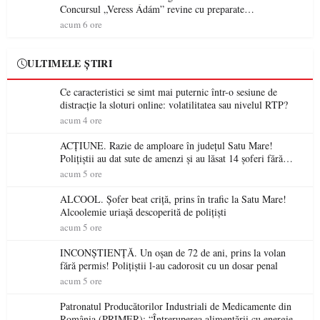
Concursul „Veress Ádám” revine cu preparate
spectaculoase, premii și un jurat de renume
acum 6 ore
ULTIMELE ȘTIRI
Ce caracteristici se simt mai puternic într-o sesiune de
distracție la sloturi online: volatilitatea sau nivelul RTP?
acum 4 ore
ACȚIUNE. Razie de amploare în județul Satu Mare!
Polițiștii au dat sute de amenzi și au lăsat 14 șoferi fără
permis într-o singură zi
acum 5 ore
ALCOOL. Șofer beat criță, prins în trafic la Satu Mare!
Alcoolemie uriașă descoperită de polițiști
acum 5 ore
INCONȘTIENȚĂ. Un oșan de 72 de ani, prins la volan
fără permis! Polițiștii l-au cadorosit cu un dosar penal
acum 5 ore
Patronatul Producătorilor Industriali de Medicamente din
România (PRIMER): “Întreruperea alimentării cu energie