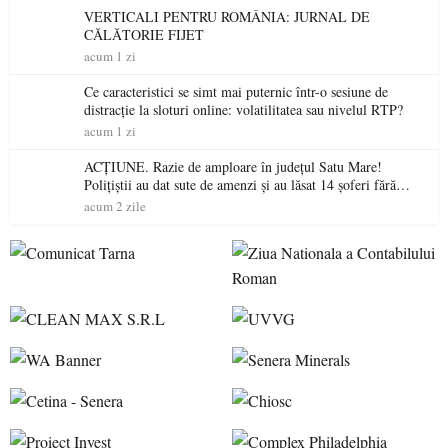
VERTICALI PENTRU ROMÂNIA: JURNAL DE
CĂLĂTORIE FIJET
acum 1 zi
Ce caracteristici se simt mai puternic într-o sesiune de
distracție la sloturi online: volatilitatea sau nivelul RTP?
acum 1 zi
ACȚIUNE. Razie de amploare în județul Satu Mare!
Polițiștii au dat sute de amenzi și au lăsat 14 șoferi fără
permis într-o singură zi
acum 2 zile