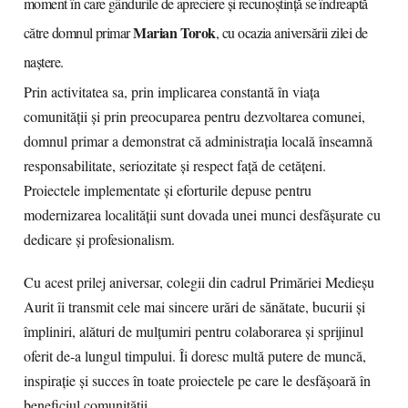
moment în care gândurile de apreciere și recunoștință se îndreaptă
Marian Torok
către domnul primar
, cu ocazia aniversării zilei de
naștere.
Prin activitatea sa, prin implicarea constantă în viața
comunității și prin preocuparea pentru dezvoltarea comunei,
domnul primar a demonstrat că administrația locală înseamnă
responsabilitate, seriozitate și respect față de cetățeni.
Proiectele implementate și eforturile depuse pentru
modernizarea localității sunt dovada unei munci desfășurate cu
dedicare și profesionalism.
Cu acest prilej aniversar, colegii din cadrul Primăriei Medieșu
Aurit îi transmit cele mai sincere urări de sănătate, bucurii și
împliniri, alături de mulțumiri pentru colaborarea și sprijinul
oferit de-a lungul timpului. Îi doresc multă putere de muncă,
inspirație și succes în toate proiectele pe care le desfășoară în
beneficiul comunității.