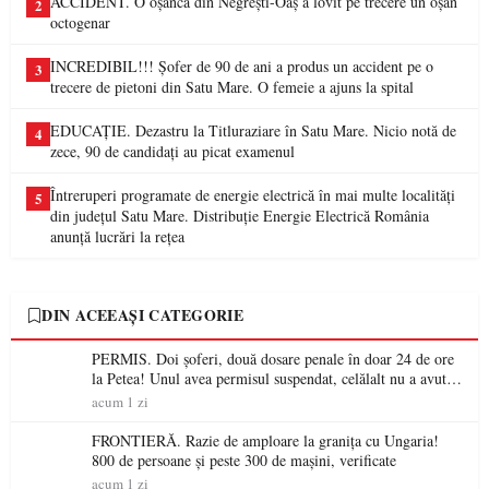
ACCIDENT. O oșancă din Negrești-Oaș a lovit pe trecere un oșan
2
octogenar
INCREDIBIL!!! Șofer de 90 de ani a produs un accident pe o
3
trecere de pietoni din Satu Mare. O femeie a ajuns la spital
EDUCAȚIE. Dezastru la Titluraziare în Satu Mare. Nicio notă de
4
zece, 90 de candidați au picat examenul
Întreruperi programate de energie electrică în mai multe localități
5
din județul Satu Mare. Distribuție Energie Electrică România
anunță lucrări la rețea
DIN ACEEAȘI CATEGORIE
PERMIS. Doi șoferi, două dosare penale în doar 24 de ore
la Petea! Unul avea permisul suspendat, celălalt nu a avut
niciodată permis
acum 1 zi
FRONTIERĂ. Razie de amploare la granița cu Ungaria!
800 de persoane și peste 300 de mașini, verificate
acum 1 zi