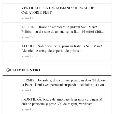
VERTICALI PENTRU ROMÂNIA: JURNAL DE
CĂLĂTORIE FIJET
acum 1 zi
ACȚIUNE. Razie de amploare în județul Satu Mare!
Polițiștii au dat sute de amenzi și au lăsat 14 șoferi fără
permis într-o singură zi
acum 2 zile
ALCOOL. Șofer beat criță, prins în trafic la Satu Mare!
Alcoolemie uriașă descoperită de polițiști
acum 2 zile
ULTIMELE ȘTIRI
PERMIS. Doi șoferi, două dosare penale în doar 24 de ore
la Petea! Unul avea permisul suspendat, celălalt nu a avut
niciodată permis
acum 1 zi
FRONTIERĂ. Razie de amploare la granița cu Ungaria!
800 de persoane și peste 300 de mașini, verificate
acum 1 zi