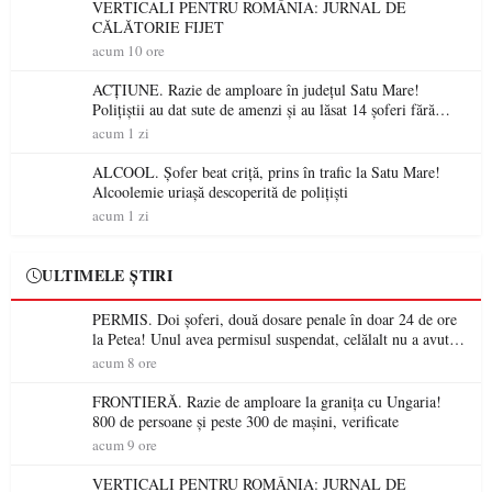
VERTICALI PENTRU ROMÂNIA: JURNAL DE
CĂLĂTORIE FIJET
acum 10 ore
ACȚIUNE. Razie de amploare în județul Satu Mare!
Polițiștii au dat sute de amenzi și au lăsat 14 șoferi fără
permis într-o singură zi
acum 1 zi
ALCOOL. Șofer beat criță, prins în trafic la Satu Mare!
Alcoolemie uriașă descoperită de polițiști
acum 1 zi
ULTIMELE ȘTIRI
PERMIS. Doi șoferi, două dosare penale în doar 24 de ore
la Petea! Unul avea permisul suspendat, celălalt nu a avut
niciodată permis
acum 8 ore
FRONTIERĂ. Razie de amploare la granița cu Ungaria!
800 de persoane și peste 300 de mașini, verificate
acum 9 ore
VERTICALI PENTRU ROMÂNIA: JURNAL DE