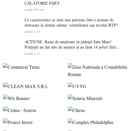
CĂLĂTORIE FIJET
acum 10 ore
Ce caracteristici se simt mai puternic într-o sesiune de
distracție la sloturi online: volatilitatea sau nivelul RTP?
acum 1 zi
ACȚIUNE. Razie de amploare în județul Satu Mare!
Polițiștii au dat sute de amenzi și au lăsat 14 șoferi fără
permis într-o singură zi
acum 1 zi