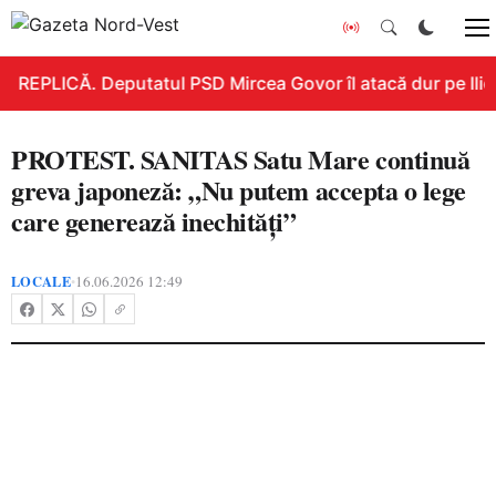
REPLICĂ. Deputatul PSD Mircea Govor îl atacă dur pe Ilie B
PROTEST. SANITAS Satu Mare continuă
greva japoneză: „Nu putem accepta o lege
care generează inechități”
LOCALE
16.06.2026 12:49
•