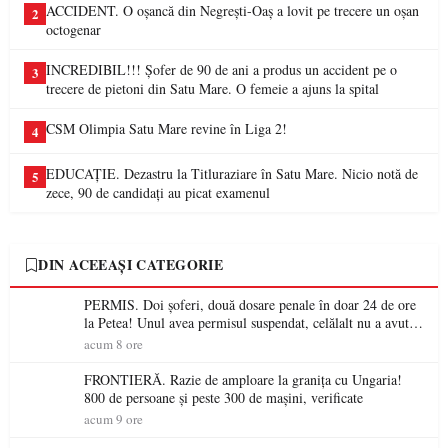
ACCIDENT. O oșancă din Negrești-Oaș a lovit pe trecere un oșan
2
octogenar
INCREDIBIL!!! Șofer de 90 de ani a produs un accident pe o
3
trecere de pietoni din Satu Mare. O femeie a ajuns la spital
CSM Olimpia Satu Mare revine în Liga 2!
4
EDUCAȚIE. Dezastru la Titluraziare în Satu Mare. Nicio notă de
5
zece, 90 de candidați au picat examenul
DIN ACEEAȘI CATEGORIE
PERMIS. Doi șoferi, două dosare penale în doar 24 de ore
la Petea! Unul avea permisul suspendat, celălalt nu a avut
niciodată permis
acum 8 ore
FRONTIERĂ. Razie de amploare la granița cu Ungaria!
800 de persoane și peste 300 de mașini, verificate
acum 9 ore