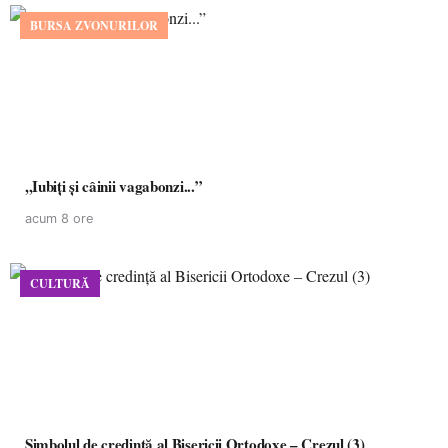
BURSA ZVONURILOR
,,Iubiți și câinii vagabonzi...”
acum 8 ore
CULTURĂ
Simbolul de credinţă al Bisericii Ortodoxe – Crezul (3)