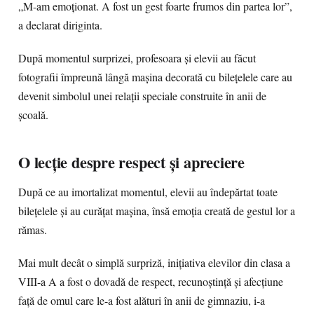
„M-am emoționat. A fost un gest foarte frumos din partea lor”,
a declarat diriginta.
După momentul surprizei, profesoara și elevii au făcut
fotografii împreună lângă mașina decorată cu bilețelele care au
devenit simbolul unei relații speciale construite în anii de
școală.
O lecție despre respect și apreciere
După ce au imortalizat momentul, elevii au îndepărtat toate
bilețelele și au curățat mașina, însă emoția creată de gestul lor a
rămas.
Mai mult decât o simplă surpriză, inițiativa elevilor din clasa a
VIII-a A a fost o dovadă de respect, recunoștință și afecțiune
față de omul care le-a fost alături în anii de gimnaziu, i-a