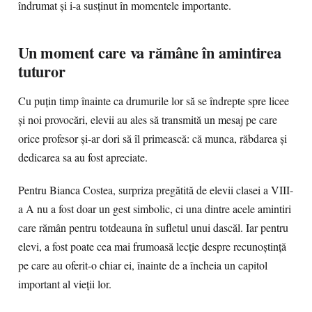
îndrumat și i-a susținut în momentele importante.
Un moment care va rămâne în amintirea
tuturor
Cu puțin timp înainte ca drumurile lor să se îndrepte spre licee
și noi provocări, elevii au ales să transmită un mesaj pe care
orice profesor și-ar dori să îl primească: că munca, răbdarea și
dedicarea sa au fost apreciate.
Pentru Bianca Costea, surpriza pregătită de elevii clasei a VIII-
a A nu a fost doar un gest simbolic, ci una dintre acele amintiri
care rămân pentru totdeauna în sufletul unui dascăl. Iar pentru
elevi, a fost poate cea mai frumoasă lecție despre recunoștință
pe care au oferit-o chiar ei, înainte de a încheia un capitol
important al vieții lor.