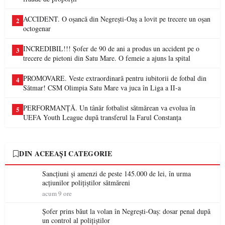
ACCIDENT. O oșancă din Negrești-Oaș a lovit pe trecere un oșan
2
octogenar
INCREDIBIL!!! Șofer de 90 de ani a produs un accident pe o
3
trecere de pietoni din Satu Mare. O femeie a ajuns la spital
PROMOVARE. Veste extraordinară pentru iubitorii de fotbal din
4
Sătmar! CSM Olimpia Satu Mare va juca în Liga a II-a
PERFORMANȚĂ. Un tânăr fotbalist sătmărean va evolua în
5
UEFA Youth League după transferul la Farul Constanța
DIN ACEEAȘI CATEGORIE
Sancțiuni și amenzi de peste 145.000 de lei, în urma
acțiunilor polițiștilor sătmăreni
acum 9 ore
Șofer prins băut la volan în Negrești-Oaș: dosar penal după
un control al polițiștilor