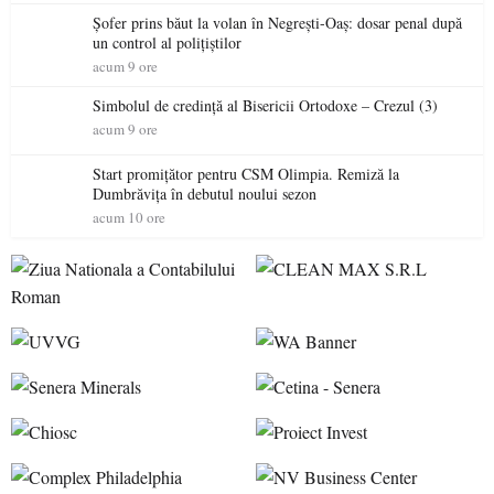
Șofer prins băut la volan în Negrești-Oaș: dosar penal după
un control al polițiștilor
acum 9 ore
Simbolul de credinţă al Bisericii Ortodoxe – Crezul (3)
acum 9 ore
Start promițător pentru CSM Olimpia. Remiză la
Dumbrăvița în debutul noului sezon
acum 10 ore