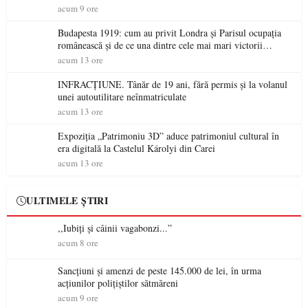
acum 9 ore
Budapesta 1919: cum au privit Londra și Parisul ocupația
românească și de ce una dintre cele mai mari victorii
militare ale României a devenit o controversă diplomatică
acum 13 ore
europeană ( partea a II-a)
INFRACȚIUNE. Tânăr de 19 ani, fără permis și la volanul
unei autoutilitare neînmatriculate
acum 13 ore
Expoziția „Patrimoniu 3D” aduce patrimoniul cultural în
era digitală la Castelul Károlyi din Carei
acum 13 ore
ULTIMELE ȘTIRI
,,Iubiți și câinii vagabonzi...”
acum 8 ore
Sancțiuni și amenzi de peste 145.000 de lei, în urma
acțiunilor polițiștilor sătmăreni
acum 9 ore