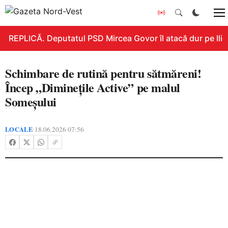
REPLICĂ. Deputatul PSD Mircea Govor îl atacă dur pe Ilie B
Schimbare de rutină pentru sătmăreni!
Încep „Diminețile Active” pe malul
Someșului
LOCALE
18.06.2026 07:56
•