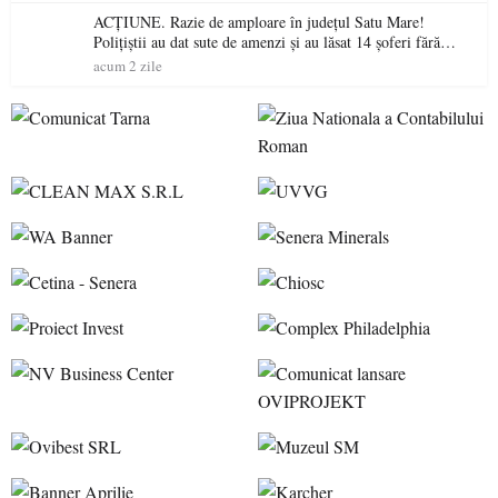
ACȚIUNE. Razie de amploare în județul Satu Mare!
Polițiștii au dat sute de amenzi și au lăsat 14 șoferi fără
permis într-o singură zi
acum 2 zile