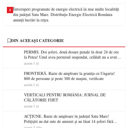
Întreruperi programate de energie electrică în mai multe localități
5
din județul Satu Mare. Distribuție Energie Electrică România
anunță lucrări la rețea
DIN ACEEAȘI CATEGORIE
PERMIS. Doi șoferi, două dosare penale în doar 24 de ore
la Petea! Unul avea permisul suspendat, celălalt nu a avut
niciodată permis
acum 1 zi
FRONTIERĂ. Razie de amploare la granița cu Ungaria!
800 de persoane și peste 300 de mașini, verificate
acum 1 zi
VERTICALI PENTRU ROMÂNIA: JURNAL DE
CĂLĂTORIE FIJET
acum 1 zi
ACȚIUNE. Razie de amploare în județul Satu Mare!
Polițiștii au dat sute de amenzi și au lăsat 14 șoferi fără
permis într-o singură zi
acum 2 zile