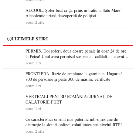
ALCOOL. Șofer beat criță, prins în trafic la Satu Mare!
Alcoolemie uriașă descoperită de polițiști
acum 2 zile
ULTIMELE ȘTIRI
PERMIS. Doi șoferi, două dosare penale în doar 24 de ore
la Petea! Unul avea permisul suspendat, celălalt nu a avut
niciodată permis
acum 1 zi
FRONTIERĂ. Razie de amploare la granița cu Ungaria!
800 de persoane și peste 300 de mașini, verificate
acum 1 zi
VERTICALI PENTRU ROMÂNIA: JURNAL DE
CĂLĂTORIE FIJET
acum 1 zi
Ce caracteristici se simt mai puternic într-o sesiune de
distracție la sloturi online: volatilitatea sau nivelul RTP?
acum 2 zile