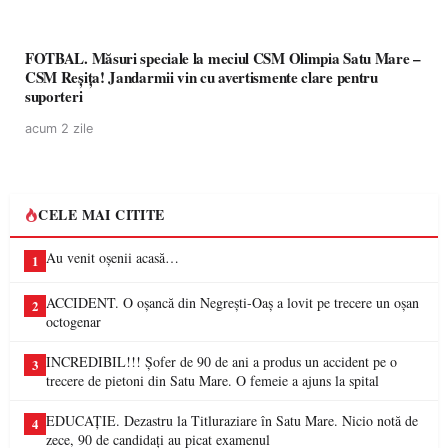
FOTBAL. Măsuri speciale la meciul CSM Olimpia Satu Mare –
CSM Reșița! Jandarmii vin cu avertismente clare pentru
suporteri
acum 2 zile
CELE MAI CITITE
Au venit oșenii acasă…
1
ACCIDENT. O oșancă din Negrești-Oaș a lovit pe trecere un oșan
2
octogenar
INCREDIBIL!!! Șofer de 90 de ani a produs un accident pe o
3
trecere de pietoni din Satu Mare. O femeie a ajuns la spital
EDUCAȚIE. Dezastru la Titluraziare în Satu Mare. Nicio notă de
4
zece, 90 de candidați au picat examenul