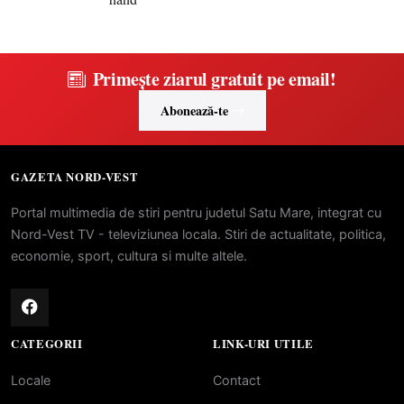
Primește ziarul gratuit pe email!
Abonează-te
GAZETA NORD-VEST
Portal multimedia de stiri pentru judetul Satu Mare, integrat cu
Nord-Vest TV - televiziunea locala. Stiri de actualitate, politica,
economie, sport, cultura si multe altele.
CATEGORII
LINK-URI UTILE
Locale
Contact