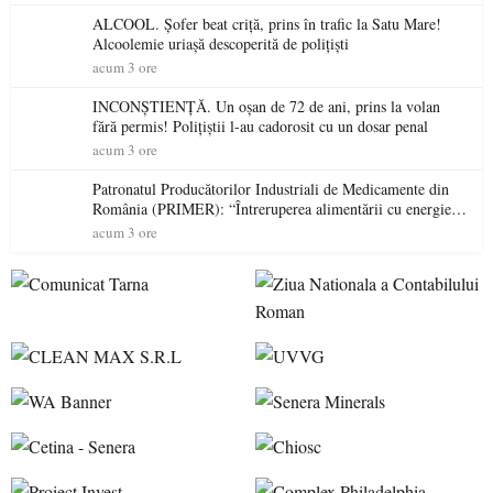
ALCOOL. Șofer beat criță, prins în trafic la Satu Mare!
Alcoolemie uriașă descoperită de polițiști
acum 3 ore
INCONȘTIENȚĂ. Un oșan de 72 de ani, prins la volan
fără permis! Polițiștii l-au cadorosit cu un dosar penal
acum 3 ore
Patronatul Producătorilor Industriali de Medicamente din
România (PRIMER): “Întreruperea alimentării cu energie
electrică a fabricilor de medicamente va pune în pericol
acum 3 ore
accesul pacienților la medicamente esențiale