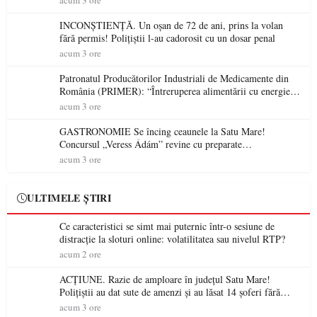
acum 3 ore
INCONȘTIENȚĂ. Un oșan de 72 de ani, prins la volan
fără permis! Polițiștii l-au cadorosit cu un dosar penal
acum 3 ore
Patronatul Producătorilor Industriali de Medicamente din
România (PRIMER): “Întreruperea alimentării cu energie
electrică a fabricilor de medicamente va pune în pericol
acum 3 ore
accesul pacienților la medicamente esențiale
GASTRONOMIE Se încing ceaunele la Satu Mare!
Concursul „Veress Ádám” revine cu preparate
spectaculoase, premii și un jurat de renume
acum 3 ore
ULTIMELE ȘTIRI
Ce caracteristici se simt mai puternic într-o sesiune de
distracție la sloturi online: volatilitatea sau nivelul RTP?
acum 2 ore
ACȚIUNE. Razie de amploare în județul Satu Mare!
Polițiștii au dat sute de amenzi și au lăsat 14 șoferi fără
permis într-o singură zi
acum 3 ore