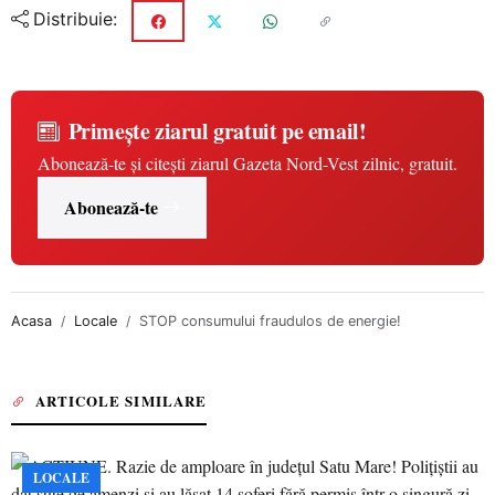
Distribuie:
Primește ziarul gratuit pe email!
Abonează-te și citești ziarul Gazeta Nord-Vest zilnic, gratuit.
Abonează-te
Acasa
Locale
STOP consumului fraudulos de energie!
ARTICOLE SIMILARE
LOCALE