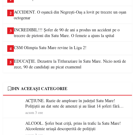
ACCIDENT. O oșancă din Negrești-Oaș a lovit pe trecere un oșan
2
octogenar
INCREDIBIL!!! Șofer de 90 de ani a produs un accident pe o
3
trecere de pietoni din Satu Mare. O femeie a ajuns la spital
CSM Olimpia Satu Mare revine în Liga 2!
4
EDUCAȚIE. Dezastru la Titluraziare în Satu Mare. Nicio notă de
5
zece, 90 de candidați au picat examenul
DIN ACEEAȘI CATEGORIE
ACȚIUNE. Razie de amploare în județul Satu Mare!
Polițiștii au dat sute de amenzi și au lăsat 14 șoferi fără
permis într-o singură zi
acum 3 ore
ALCOOL. Șofer beat criță, prins în trafic la Satu Mare!
Alcoolemie uriașă descoperită de polițiști