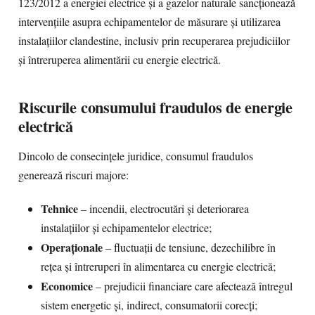
123/2012 a energiei electrice și a gazelor naturale sancționează
intervențiile asupra echipamentelor de măsurare și utilizarea
instalațiilor clandestine, inclusiv prin recuperarea prejudiciilor
și întreruperea alimentării cu energie electrică.
Riscurile consumului fraudulos de energie
electrică
Dincolo de consecințele juridice, consumul fraudulos
generează riscuri majore:
Tehnice
– incendii, electrocutări și deteriorarea
instalațiilor și echipamentelor electrice;
Operaționale
– fluctuații de tensiune, dezechilibre în
rețea și întreruperi în alimentarea cu energie electrică;
Economice
– prejudicii financiare care afectează întregul
sistem energetic și, indirect, consumatorii corecți;