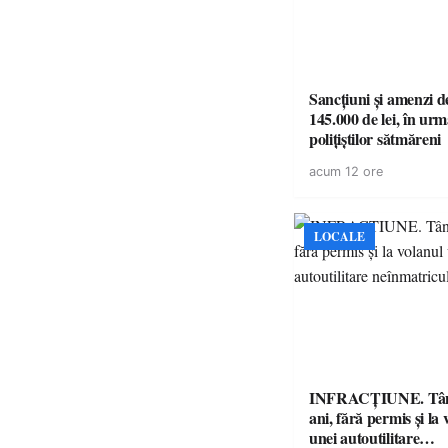
Sancțiuni și amenzi d
145.000 de lei, în urm
polițiștilor sătmăreni
acum 12 ore
LOCALE
INFRACȚIUNE. Tân
ani, fără permis și la 
unei autoutilitare