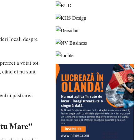
deri locali despre
refect a votat tot
, când ei nu sunt
pentru păstrarea
atu Mare”