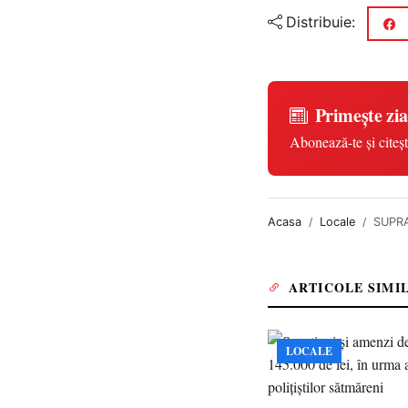
Distribuie:
Primește zia
Abonează-te și citeșt
Acasa
Locale
SUPRA
ARTICOLE SIMI
LOCALE