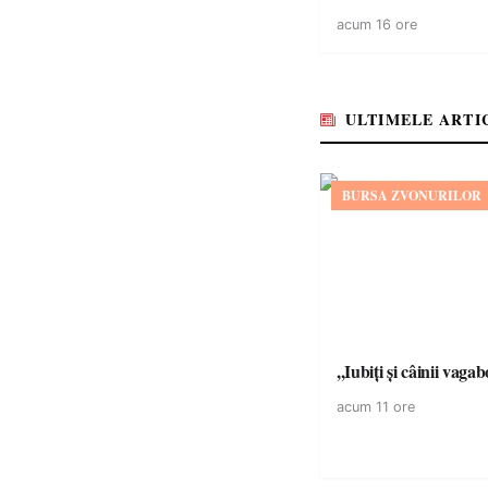
neînmatriculate
acum 16 ore
ULTIMELE ARTI
BURSA ZVONURILOR
,,Iubiți și câinii vagab
acum 11 ore