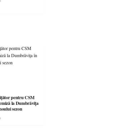
e
ițător pentru CSM
emiză la Dumbrăvița
noului sezon
e