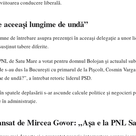
 viitoarea conducere liberală.
e aceeași lungime de undă”
emne de întrebare asupra prezenței în aceeași delegație a unor li
usținut tabere diferite.
NL de Satu Mare a votat pentru domnul Bolojan și actualul subp
e s-au dus la București cu primarul de la Pișcolt, Cosmin Varga
e de undă?”, a întrebat retoric liderul PSD.
 în spatele deplasării s-ar ascunde calcule politice și negocieri 
 în administrație.
lansat de Mircea Govor: „Așa e la PNL S