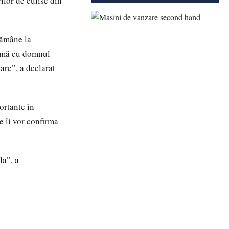
ilor de culise din
rămâne la
lemă cu domnul
are”, a declarat
ortante în
le îi vor confirma
la”, a