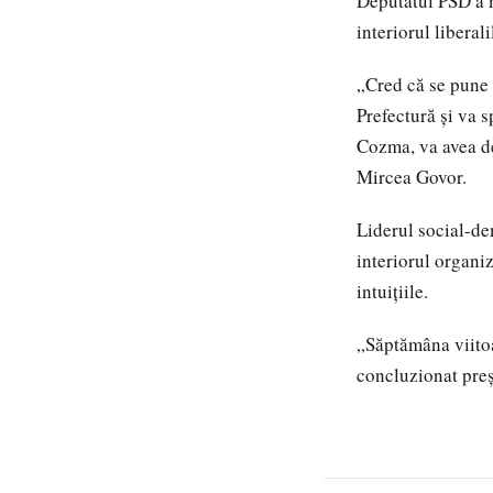
Deputatul PSD a m
interiorul liberali
„Cred că se pune 
Prefectură și va 
Cozma, va avea de
Mircea Govor.
Liderul social-de
interiorul organiz
intuițiile.
„Săptămâna viitoar
concluzionat pre