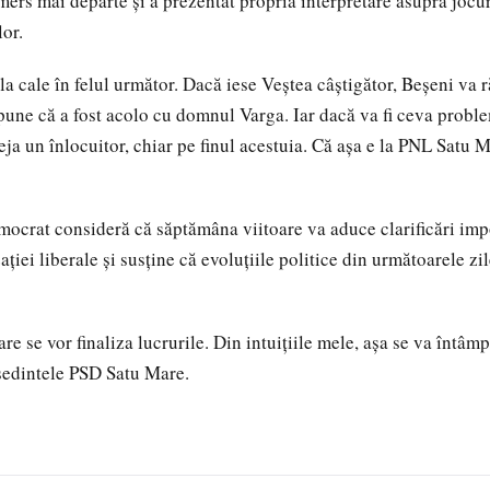
ers mai departe și a prezentat propria interpretare asupra jocur
lor.
la cale în felul următor. Dacă iese Veștea câștigător, Beșeni va 
spune că a fost acolo cu domnul Varga. Iar dacă va fi ceva prob
ja un înlocuitor, chiar pe finul acestuia. Că așa e la PNL Satu M
mocrat consideră că săptămâna viitoare va aduce clarificări imp
ației liberale și susține că evoluțiile politice din următoarele zi
e se vor finaliza lucrurile. Din intuițiile mele, așa se va întâmp
ședintele PSD Satu Mare.