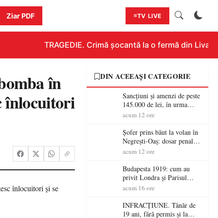
Ziar PDF
TV LIVE
TRAGEDIE. Crimă șocantă la o fermă din Livada!!!
bomba în
DIN ACEEAȘI CATEGORIE
înlocuitori
Sancțiuni și amenzi de peste
145.000 de lei, în urma
acțiunilor polițiștilor
acum 12 ore
sătmăreni
Șofer prins băut la volan în
Negrești-Oaș: dosar penal
după un control al
acum 12 ore
polițiștilor
Budapesta 1919: cum au
privit Londra și Parisul
ocupația românească și de ce
acum 16 ore
una dintre cele mai mari
victorii militare ale
INFRACȚIUNE. Tânăr de
României a devenit o
19 ani, fără permis și la