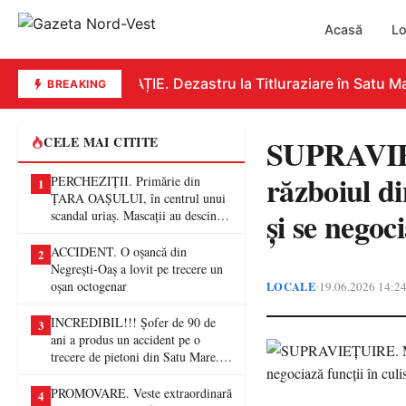
Acasă
Lo
EDUCAȚIE. Dezastru la Titluraziare în Satu Mare
BREAKING
SUPRAVIEȚ
CELE MAI CITITE
războiul d
PERCHEZIȚII. Primărie din
1
ȚARA OAȘULUI, în centrul unui
și se negoci
scandal uriaș. Mascații au descins
într-o anchetă privind presupuse
fraude de proporții
ACCIDENT. O oșancă din
2
Negrești-Oaș a lovit pe trecere un
oșan octogenar
LOCALE
19.06.2026 14:2
•
INCREDIBIL!!! Șofer de 90 de
3
ani a produs un accident pe o
trecere de pietoni din Satu Mare. O
femeie a ajuns la spital
PROMOVARE. Veste extraordinară
4