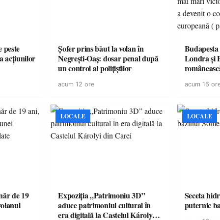
e peste
Șofer prins băut la volan în
Budapesta 
a acțiunilor
Negrești-Oaș: dosar penal după
Londra și 
un control al polițiștilor
românească
cele mai mar
acum 12 ore
acum 16 or
României a
controvers
europeană (
LOCALE
LOCALE
ăr de 19
Expoziția „Patrimoniu 3D”
Seceta hidr
volanul
aduce patrimoniul cultural în
puternic b
era digitală la Castelul Károlyi