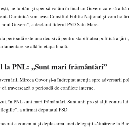
ești, ne luptăm și sper să votăm în final un Guvern care să aibă 
ment. Duminică vom avea Consiliul Politic Național și vom hotărî
e noul Guvern”, a declarat liderul PSD Satu Mare.
ala perioadă este una decisivă pentru stabilitatea politică a țării
arlamentare se află în etapa finală.
al la PNL: „Sunt mari frământări”
vernării, Mircea Govor și-a îndreptat atenția spre adversarii pol
 că traversează o perioadă de conflicte interne.
ut, în PNL sunt mari frământări. Sunt unii pro și alții contra lui
vilegiile”, a afirmat deputatul PSD.
mocrat a comentat și deplasarea unei delegații sătmărene la Buc