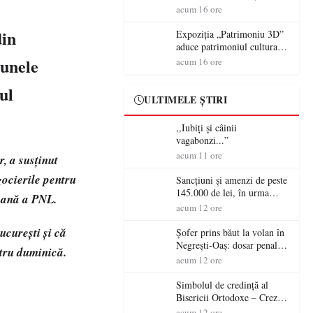
controversă diplomatică
volanul unei autoutilitare
acum 16 ore
europeană ( partea a II-a)
neînmatriculate
din
Expoziția „Patrimoniu 3D”
aduce patrimoniul cultural
în era digitală la Castelul
 unele
acum 16 ore
Károlyi din Carei
ul
ULTIMELE ȘTIRI
,,Iubiți și câinii
vagabonzi...”
acum 11 ore
, a susținut
gocierile pentru
Sancțiuni și amenzi de peste
145.000 de lei, în urma
țeană a PNL.
acțiunilor polițiștilor
acum 12 ore
sătmăreni
ucurești și că
Șofer prins băut la volan în
Negrești-Oaș: dosar penal
ntru duminică.
după un control al
acum 12 ore
polițiștilor
Simbolul de credinţă al
Bisericii Ortodoxe – Crezul
(3)
acum 12 ore