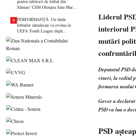
pentru iubitorii de fotbal din
Sătmar! CSM Olimpia Satu Mare
va juca în Liga a II-a
Liderul PSD
PERFORMANȚĂ. Un tânăr
5
fotbalist sătmărean va evolua în
interiorul P
UEFA Youth League după
transferul la Farul Constanța
mutări polit
confruntăril
Deputatul PSD de 
vineri, la sediul 
formarea noului 
Govor a declarat 
PSD va lua o deci
PSD așteap