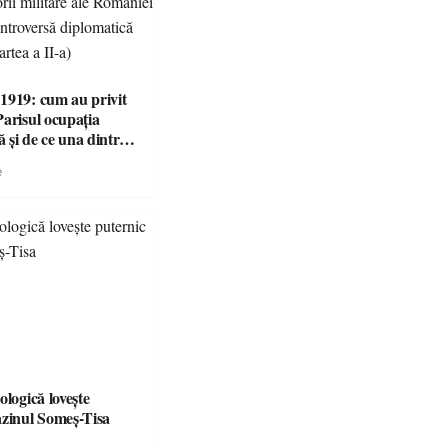
1919: cum au privit
Parisul ocupația
 și de ce una dintre
i victorii militare ale
e
 devenit o
ă diplomatică
 partea a II-a)
ologică lovește
azinul Someș-Tisa