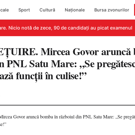
cale
Sport
Cultură
Naționale
Bursa zvonurilor
. Nicio notă de zece, 90 de candidați au picat examenul
UIRE. Mircea Govor aruncă 
in PNL Satu Mare: „Se pregătesc 
ază funcții în culise!”
4