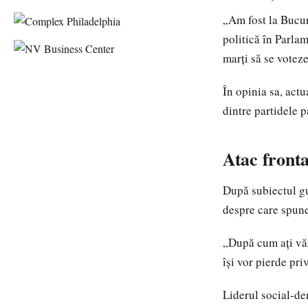
„Am fost la Bucur
politică în Parla
marți să se votez
În opinia sa, actu
dintre partidele p
Atac front
După subiectul gu
despre care spune
„După cum ați văz
își vor pierde pri
Liderul social-de