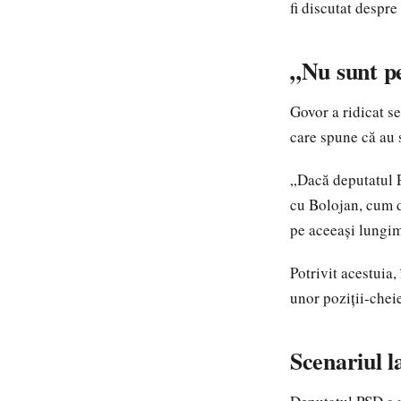
fi discutat despre
„Nu sunt p
Govor a ridicat s
care spune că au s
„Dacă deputatul P
cu Bolojan, cum d
pe aceeași lungim
Potrivit acestuia,
unor poziții-cheie
Scenariul 