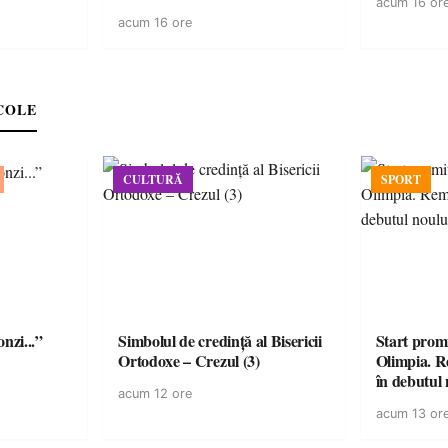
acum 16 or
din Carei
acum 16 ore
COLE
CULTURĂ
SPORT
onzi...”
Simbolul de credinţă al Bisericii
Start prom
Ortodoxe – Crezul (3)
Olimpia. R
în debutul 
acum 12 ore
acum 13 or