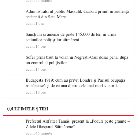
acum 45 minute
Administratorul public Maskulik Csaba a primit în audiență
cetățenii din Satu Mare
acum 1 ora
Sancțiuni și amenzi de peste 145.000 de lei, în urma
acțiunilor polițiștilor sătmăreni
acum 14 ore
Șofer prins băut la volan în Negrești-Oaș: dosar penal după
un control al polițiștilor
acum 14 ore
Budapesta 1919: cum au privit Londra și Parisul ocupația
românească și de ce una dintre cele mai mari victorii
militare ale României a devenit o controversă diplomatică
acum 18 ore
europeană ( partea a II-a)
ULTIMELE ȘTIRI
Prefectul Altfatter Tamás, prezent la „Poduri peste granițe –
Zilele Diasporei Sătmărene”
acum 45 minute