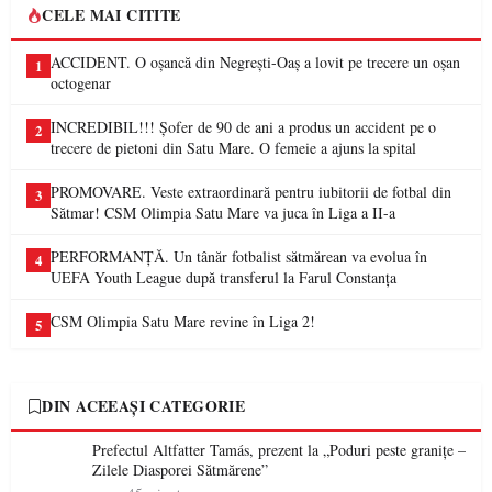
CELE MAI CITITE
ACCIDENT. O oșancă din Negrești-Oaș a lovit pe trecere un oșan
1
octogenar
INCREDIBIL!!! Șofer de 90 de ani a produs un accident pe o
2
trecere de pietoni din Satu Mare. O femeie a ajuns la spital
PROMOVARE. Veste extraordinară pentru iubitorii de fotbal din
3
Sătmar! CSM Olimpia Satu Mare va juca în Liga a II-a
PERFORMANȚĂ. Un tânăr fotbalist sătmărean va evolua în
4
UEFA Youth League după transferul la Farul Constanța
CSM Olimpia Satu Mare revine în Liga 2!
5
DIN ACEEAȘI CATEGORIE
Prefectul Altfatter Tamás, prezent la „Poduri peste granițe –
Zilele Diasporei Sătmărene”