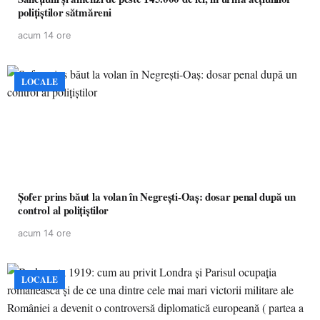
polițiștilor sătmăreni
acum 14 ore
LOCALE
Șofer prins băut la volan în Negrești-Oaș: dosar penal după un
control al polițiștilor
acum 14 ore
LOCALE