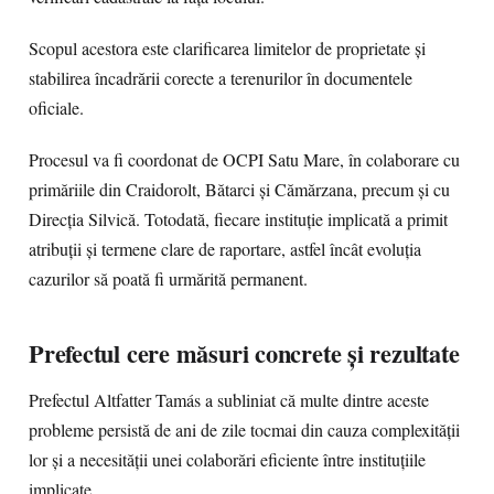
Scopul acestora este clarificarea limitelor de proprietate și
stabilirea încadrării corecte a terenurilor în documentele
oficiale.
Procesul va fi coordonat de OCPI Satu Mare, în colaborare cu
primăriile din Craidorolt, Bătarci și Cămărzana, precum și cu
Direcția Silvică. Totodată, fiecare instituție implicată a primit
atribuții și termene clare de raportare, astfel încât evoluția
cazurilor să poată fi urmărită permanent.
Prefectul cere măsuri concrete și rezultate
Prefectul Altfatter Tamás a subliniat că multe dintre aceste
probleme persistă de ani de zile tocmai din cauza complexității
lor și a necesității unei colaborări eficiente între instituțiile
implicate.