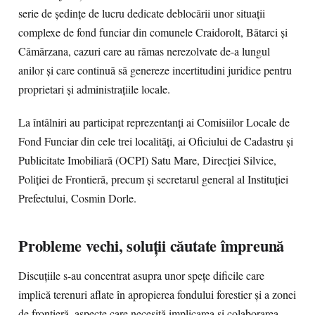
serie de ședințe de lucru dedicate deblocării unor situații
complexe de fond funciar din comunele Craidorolt, Bătarci și
Cămărzana, cazuri care au rămas nerezolvate de-a lungul
anilor și care continuă să genereze incertitudini juridice pentru
proprietari și administrațiile locale.
La întâlniri au participat reprezentanți ai Comisiilor Locale de
Fond Funciar din cele trei localități, ai Oficiului de Cadastru și
Publicitate Imobiliară (OCPI) Satu Mare, Direcției Silvice,
Poliției de Frontieră, precum și secretarul general al Instituției
Prefectului, Cosmin Dorle.
Probleme vechi, soluții căutate împreună
Discuțiile s-au concentrat asupra unor spețe dificile care
implică terenuri aflate în apropierea fondului forestier și a zonei
de frontieră, aspecte care necesită implicarea și colaborarea