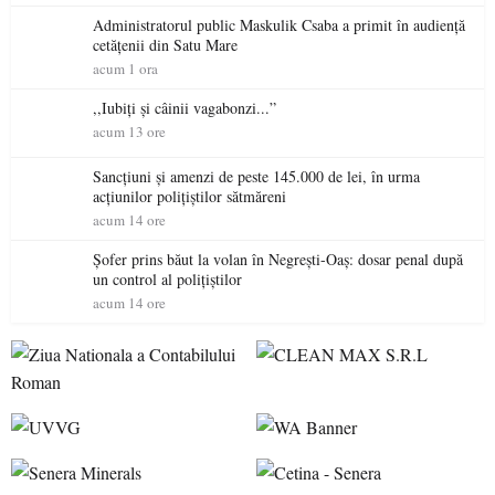
Administratorul public Maskulik Csaba a primit în audiență
cetățenii din Satu Mare
acum 1 ora
,,Iubiți și câinii vagabonzi...”
acum 13 ore
Sancțiuni și amenzi de peste 145.000 de lei, în urma
acțiunilor polițiștilor sătmăreni
acum 14 ore
Șofer prins băut la volan în Negrești-Oaș: dosar penal după
un control al polițiștilor
acum 14 ore