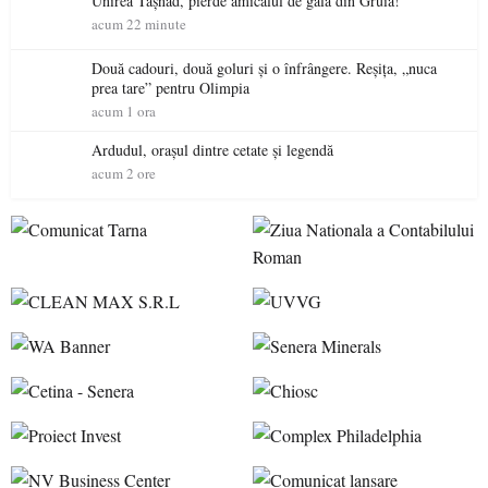
Unirea Tășnad, pierde amicalul de gală din Gruia!
acum 22 minute
Două cadouri, două goluri și o înfrângere. Reșița, „nuca
prea tare” pentru Olimpia
acum 1 ora
Ardudul, orașul dintre cetate și legendă
acum 2 ore