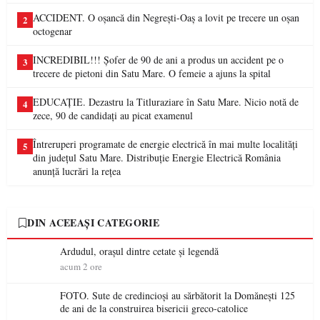
ACCIDENT. O oșancă din Negrești-Oaș a lovit pe trecere un oșan
2
octogenar
INCREDIBIL!!! Șofer de 90 de ani a produs un accident pe o
3
trecere de pietoni din Satu Mare. O femeie a ajuns la spital
EDUCAȚIE. Dezastru la Titluraziare în Satu Mare. Nicio notă de
4
zece, 90 de candidați au picat examenul
Întreruperi programate de energie electrică în mai multe localități
5
din județul Satu Mare. Distribuție Energie Electrică România
anunță lucrări la rețea
DIN ACEEAȘI CATEGORIE
Ardudul, orașul dintre cetate și legendă
acum 2 ore
FOTO. Sute de credincioși au sărbătorit la Domănești 125
de ani de la construirea bisericii greco-catolice