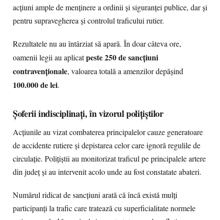
acțiuni ample de menținere a ordinii și siguranței publice, dar și
pentru supravegherea și controlul traficului rutier.
Rezultatele nu au întârziat să apară. În doar câteva ore,
peste 250 de sancțiuni
oamenii legii au aplicat
contravenționale
, valoarea totală a amenzilor depășind
100.000 de lei
.
Șoferii indisciplinați, în vizorul polițiștilor
Acțiunile au vizat combaterea principalelor cauze generatoare
de accidente rutiere și depistarea celor care ignoră regulile de
circulație. Polițiștii au monitorizat traficul pe principalele artere
din județ și au intervenit acolo unde au fost constatate abateri.
Numărul ridicat de sancțiuni arată că încă există mulți
participanți la trafic care tratează cu superficialitate normele