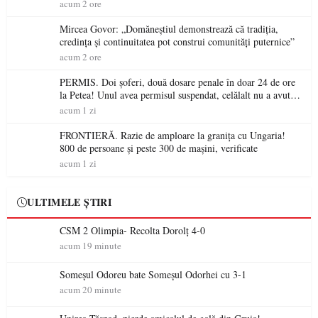
acum 2 ore
Mircea Govor: „Domăneștiul demonstrează că tradiția,
credința și continuitatea pot construi comunități puternice”
acum 2 ore
PERMIS. Doi șoferi, două dosare penale în doar 24 de ore
la Petea! Unul avea permisul suspendat, celălalt nu a avut
niciodată permis
acum 1 zi
FRONTIERĂ. Razie de amploare la granița cu Ungaria!
800 de persoane și peste 300 de mașini, verificate
acum 1 zi
ULTIMELE ȘTIRI
CSM 2 Olimpia- Recolta Dorolț 4-0
acum 19 minute
Someșul Odoreu bate Someșul Odorhei cu 3-1
acum 20 minute