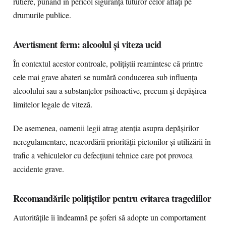
rutiere, punând în pericol siguranța tuturor celor aflați pe
drumurile publice.
Avertisment ferm: alcoolul și viteza ucid
În contextul acestor controale, polițiștii reamintesc că printre
cele mai grave abateri se numără conducerea sub influența
alcoolului sau a substanțelor psihoactive, precum și depășirea
limitelor legale de viteză.
De asemenea, oamenii legii atrag atenția asupra depășirilor
neregulamentare, neacordării priorității pietonilor și utilizării în
trafic a vehiculelor cu defecțiuni tehnice care pot provoca
accidente grave.
Recomandările polițiștilor pentru evitarea tragediilor
Autoritățile îi îndeamnă pe șoferi să adopte un comportament