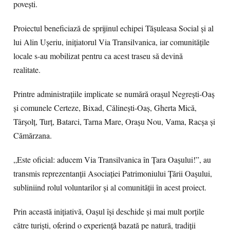
povești.
Proiectul beneficiază de sprijinul echipei Tășuleasa Social și al
lui Alin Ușeriu, inițiatorul Via Transilvanica, iar comunitățile
locale s-au mobilizat pentru ca acest traseu să devină
realitate.
Printre administrațiile implicate se numără orașul Negrești-Oaș
și comunele Certeze, Bixad, Călinești-Oaș, Gherta Mică,
Târșolț, Turț, Batarci, Tarna Mare, Orașu Nou, Vama, Racșa și
Cămărzana.
„Este oficial: aducem Via Transilvanica în Țara Oașului!”, au
transmis reprezentanții Asociației Patrimoniului Țării Oașului,
subliniind rolul voluntarilor și al comunității în acest proiect.
Prin această inițiativă, Oașul își deschide și mai mult porțile
către turiști, oferind o experiență bazată pe natură, tradiții