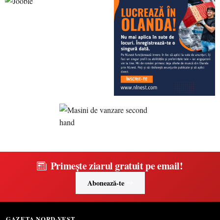
Primește ziarul gratuit pe email!
Abonează-te
GAZETA NORD-VEST