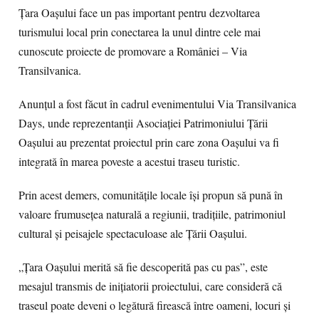
Țara Oașului face un pas important pentru dezvoltarea
turismului local prin conectarea la unul dintre cele mai
cunoscute proiecte de promovare a României – Via
Transilvanica.
Anunțul a fost făcut în cadrul evenimentului Via Transilvanica
Days, unde reprezentanții Asociației Patrimoniului Țării
Oașului au prezentat proiectul prin care zona Oașului va fi
integrată în marea poveste a acestui traseu turistic.
Prin acest demers, comunitățile locale își propun să pună în
valoare frumusețea naturală a regiunii, tradițiile, patrimoniul
cultural și peisajele spectaculoase ale Țării Oașului.
„Țara Oașului merită să fie descoperită pas cu pas”, este
mesajul transmis de inițiatorii proiectului, care consideră că
traseul poate deveni o legătură firească între oameni, locuri și