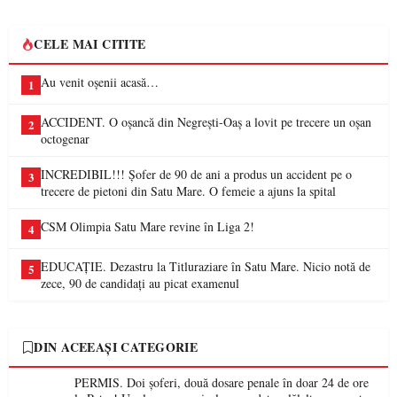
CELE MAI CITITE
Au venit oșenii acasă…
1
ACCIDENT. O oșancă din Negrești-Oaș a lovit pe trecere un oșan
2
octogenar
INCREDIBIL!!! Șofer de 90 de ani a produs un accident pe o
3
trecere de pietoni din Satu Mare. O femeie a ajuns la spital
CSM Olimpia Satu Mare revine în Liga 2!
4
EDUCAȚIE. Dezastru la Titluraziare în Satu Mare. Nicio notă de
5
zece, 90 de candidați au picat examenul
DIN ACEEAȘI CATEGORIE
PERMIS. Doi șoferi, două dosare penale în doar 24 de ore