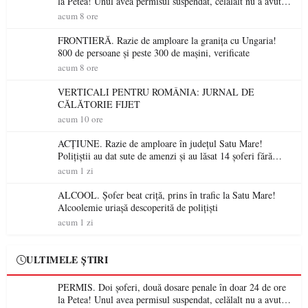
la Petea! Unul avea permisul suspendat, celălalt nu a avut
niciodată permis
acum 8 ore
FRONTIERĂ. Razie de amploare la granița cu Ungaria!
800 de persoane și peste 300 de mașini, verificate
acum 8 ore
VERTICALI PENTRU ROMÂNIA: JURNAL DE
CĂLĂTORIE FIJET
acum 10 ore
ACȚIUNE. Razie de amploare în județul Satu Mare!
Polițiștii au dat sute de amenzi și au lăsat 14 șoferi fără
permis într-o singură zi
acum 1 zi
ALCOOL. Șofer beat criță, prins în trafic la Satu Mare!
Alcoolemie uriașă descoperită de polițiști
acum 1 zi
ULTIMELE ȘTIRI
PERMIS. Doi șoferi, două dosare penale în doar 24 de ore
la Petea! Unul avea permisul suspendat, celălalt nu a avut