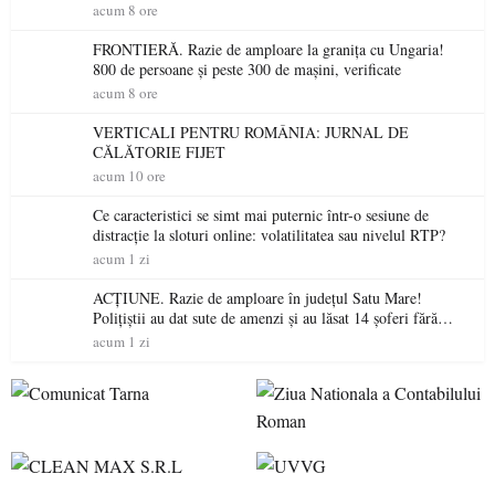
niciodată permis
acum 8 ore
FRONTIERĂ. Razie de amploare la granița cu Ungaria!
800 de persoane și peste 300 de mașini, verificate
acum 8 ore
VERTICALI PENTRU ROMÂNIA: JURNAL DE
CĂLĂTORIE FIJET
acum 10 ore
Ce caracteristici se simt mai puternic într-o sesiune de
distracție la sloturi online: volatilitatea sau nivelul RTP?
acum 1 zi
ACȚIUNE. Razie de amploare în județul Satu Mare!
Polițiștii au dat sute de amenzi și au lăsat 14 șoferi fără
permis într-o singură zi
acum 1 zi