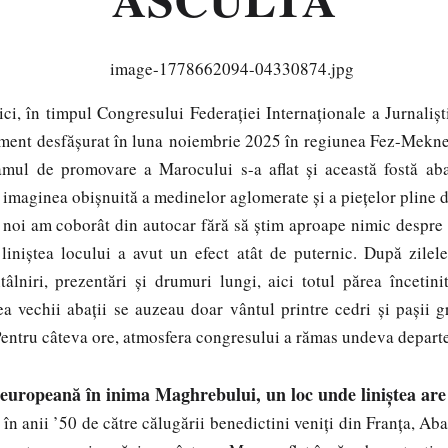
n timpul Congresului Federației Internaționale a Jurnaliștilo
ment desfăşurat în luna noiembrie 2025 în regiunea Fez-Meknes.
amul de promovare a Marocului s-a aflat şi această fostă aba
 imaginea obişnuită a medinelor aglomerate și a piețelor pline 
 am coborât din autocar fără să ştim aproape nimic despre 
liniştea locului a avut un efect atât de puternic. După zilele
lniri, prezentări şi drumuri lungi, aici totul părea încetinit
ea vechii abaţii se auzeau doar vântul printre cedri şi paşii 
 Pentru câteva ore, atmosfera congresului a rămas undeva departe
 europeană în inima Maghrebului, un loc unde liniștea ar
 în anii ’50 de către călugării benedictini veniți din Franța, Ab