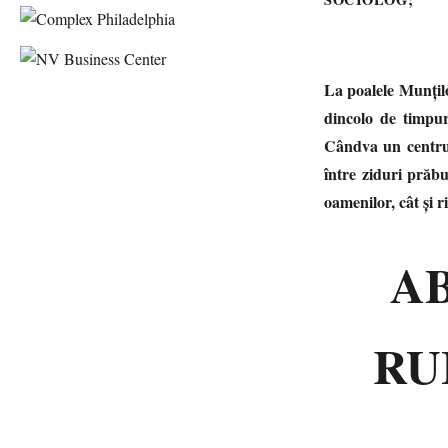
La poalele Munțilo
dincolo de timpur
Cândva un centru m
între ziduri prăbuș
oamenilor, cât și r
A
RU