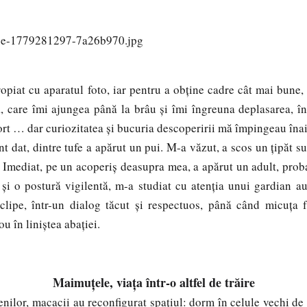
 aparatul foto, iar pentru a obține cadre cât mai bune, a
ă, care îmi ajungea până la brâu și îmi îngreuna deplasarea, î
ort … dar curiozitatea și bucuria descoperirii mă împingeau îna
, dintre tufe a apărut un pui. M-a văzut, a scos un țipăt subț
 Imediat, pe un acoperiș deasupra mea, a apărut un adult, probab
 și o postură vigilentă, m-a studiat cu atenția unui gardian 
clipe, într-un dialog tăcut și respectuos, până când micuța fa
u în liniștea abației.
Maimuțele, viața într-o altfel de trăire
nilor, macacii au reconfigurat spațiul: dorm în celule vechi de 