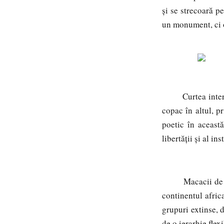
și se strecoară p
un monument, ci o
Curtea interioar
copac în altul, p
poetic în această
libertății și al ins
Macacii de
continentul afric
grupuri extinse, 
de o ierarhie flex