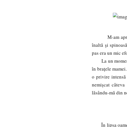
M-am apropiat cu
înaltă și spinoas
pas era un mic ef
La un moment dat
în brațele mamei.
o privire intensă
nemișcat câteva 
lăsându-mă din no
În lipsa oame