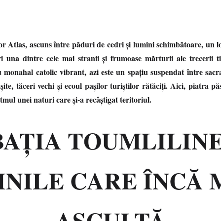
r Atlas, ascuns între păduri de cedri și lumini schimbătoare, un 
i una dintre cele mai stranii și frumoase mărturii ale trecerii 
onahal catolic vibrant, azi este un spațiu suspendat între sacrali
ite, tăceri vechi și ecoul pașilor turiștilor rătăciți. Aici, piatra pă
itmul unei naturi care și-a recâștigat teritoriul.
BAȚIA TOUMLILINE
INILE CARE ÎNCĂ 
ASCULTĂ