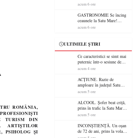
din România (PRIMER):
acum 6 ore
“Întreruperea alimentării cu
energie electrică a fabricilor
GASTRONOMIE Se încing
de medicamente va pune în
ceaunele la Satu Mare!
pericol accesul pacienților la
Concursul „Veress Ádám”
acum 6 ore
medicamente esențiale
revine cu preparate
spectaculoase, premii și un
jurat de renume
ULTIMELE ȘTIRI
Ce caracteristici se simt mai
puternic într-o sesiune de
distracție la sloturi online:
acum 4 ore
A
volatilitatea sau nivelul
RTP?
ACȚIUNE. Razie de
amploare în județul Satu
Mare! Polițiștii au dat sute
acum 5 ore
de amenzi și au lăsat 14
șoferi fără permis într-o
ALCOOL. Șofer beat criță,
NTRU ROMÂNIA,
singură zi
prins în trafic la Satu Mare!
PROFESIONIȘTI
Alcoolemie uriașă
acum 5 ore
E TURISM DIN
descoperită de polițiști
A ARTIȘTILOR
INCONȘTIENȚĂ. Un oșan
de 72 de ani, prins la volan
, PSIHOLOG ȘI
fără permis! Polițiștii l-au
acum 5 ore