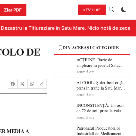
Ziar PDF
TV LIVE
astru la Titluraziare în Satu Mare. Nicio notă de zece, 90
COLO DE
DIN ACEEAȘI CATEGORIE
ACȚIUNE. Razie de
amploare în județul Satu
Mare! Polițiștii au dat sute
acum 5 ore
de amenzi și au lăsat 14
șoferi fără permis într-o
ALCOOL. Șofer beat criță,
singură zi
prins în trafic la Satu Mare!
Alcoolemie uriașă
acum 5 ore
descoperită de polițiști
INCONȘTIENȚĂ. Un oșan
de 72 de ani, prins la volan
fără permis! Polițiștii l-au
acum 5 ore
cadorosit cu un dosar penal
Patronatul Producătorilor
ER MEDIA A
Industriali de Medicamente