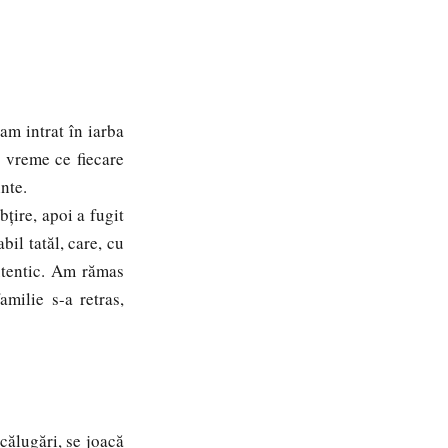
m intrat în iarba
n vreme ce fiecare
inte.
ire, apoi a fugit
il tatăl, care, cu
autentic. Am rămas
milie s-a retras,
călugări, se joacă