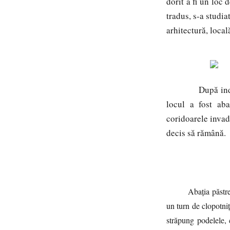
dorit a fi un loc 
tradus, s-a studia
arhitectură, loca
După independen
locul a fost aba
coridoarele invad
decis să rămână.
Abația păstrea
un turn de clopotni
străpung podelele, 