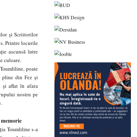
r și Scriitorilor
 Printre locurile
ție ascunsă între
de culoare.
Toumliline, poate
 pline din Fez şi
 și aflat în afara
grupului nostru pe
.
e memorie
ația Toumliline s-a