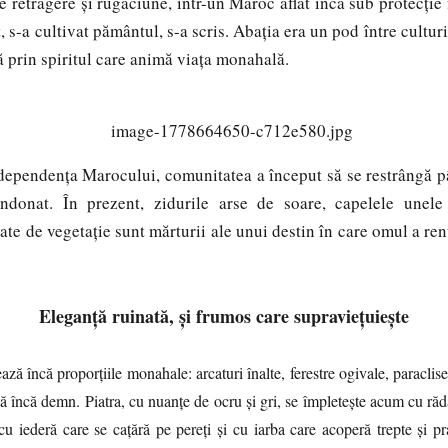
de retragere și rugăciune, într-un Maroc aflat încă sub protecție
t, s-a cultivat pământul, s-a scris. Abația era un pod între cultur
lă prin spiritul care animă viața monahală.
ța Marocului, comunitatea a început să se restrângă până
ndonat. În prezent, zidurile arse de soare, capelele unele
ate de vegetație sunt mărturii ale unui destin în care omul a renu
Eleganță ruinată, și frumos care supraviețuiește
ză încă proporțiile monahale: arcaturi înalte, ferestre ogivale, paraclise
ță încă demn. Piatra, cu nuanțe de ocru și gri, se împletește acum cu răd
cu iederă care se cațără pe pereți și cu iarba care acoperă trepte și pra