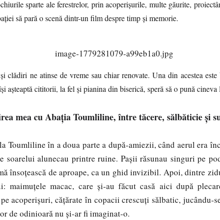
hiurile sparte ale ferestrelor, prin acoperișurile, multe găurite, proiec
abației să pară o scenă dintr-un film despre timp și memorie.
diri ne atinse de vreme sau chiar renovate. Una din acestea este bi
 își așteaptă cititorii, la fel și pianina din biserică, speră să o pună cineva 
irea mea cu Abația Toumliline, între tăcere, sălbăticie și s
 Toumliline în a doua parte a după-amiezii, când aerul era în
ele soarelui alunecau printre ruine. Pașii răsunau singuri pe pod
mă însoțească de aproape, ca un ghid invizibil. Apoi, dintre zidu
ui: maimuțele macac, care și-au făcut casă aici după pleca
e acoperișuri, cățărate în copacii crescuți sălbatic, jucându-se
or de odinioară nu și-ar fi imaginat-o.