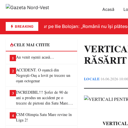
Acasă
Lo
ovor îl atacă dur pe Ilie Bolojan: „Românii nu își plătesc f
BREAKING
VERTICA
CELE MAI CITITE
RĂSĂRIT
Au venit oșenii acasă…
1
ACCIDENT. O oșancă din
2
Negrești-Oaș a lovit pe trecere un
LOCALE
16.06.2026 10:0
•
oșan octogenar
INCREDIBIL!!! Șofer de 90 de
3
ani a produs un accident pe o
trecere de pietoni din Satu Mare. O
femeie a ajuns la spital
CSM Olimpia Satu Mare revine în
4
Liga 2!
VERTICAL