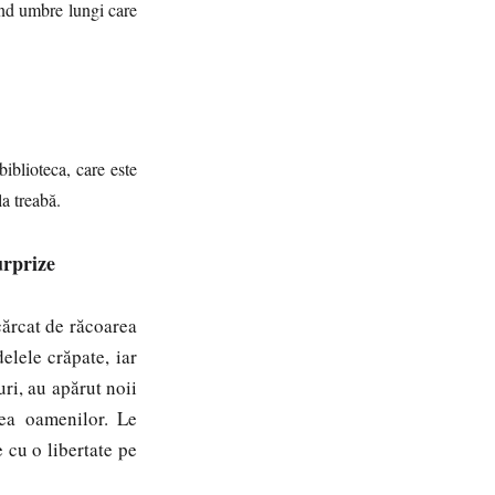
tând umbre lungi care
blioteca, care este
la treabă.
urprize
cărcat de răcoarea
elele crăpate, iar
ri, au apărut noii
rea oamenilor. Le
 cu o libertate pe