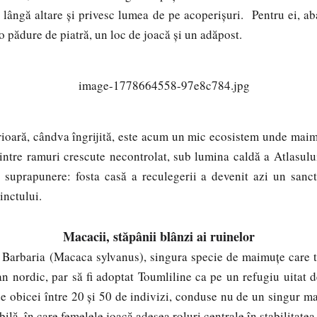
e lângă altare și privesc lumea de pe acoperișuri. Pentru ei, ab
 pădure de piatră, un loc de joacă și un adăpost.
ă, cândva îngrijită, este acum un mic ecosistem unde maimu
rintre ramuri crescute necontrolat, sub lumina caldă a Atlasul
 suprapunere: fosta casă a reculegerii a devenit azi un sanct
tinctului.
Macacii, stăpânii blânzi ai ruinelor
 Barbaria (Macaca sylvanus), singura specie de maimuțe care tr
an nordic, par să fi adoptat Toumliline ca pe un refugiu uitat d
de obicei între 20 și 50 de indivizi, conduse nu de un singur m
ibilă, în care femelele joacă adesea roluri centrale în stabilitatea