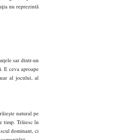
ația nu reprezintă
țele sar dintr-un
ui. E ceva aproape
uar al jocului, al
ăiește natural pe
e timp. Trăiesc în
ascul dominant, ci
 comunității.