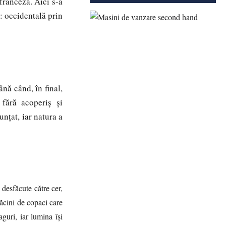
 franceză. Aici s-a
i: occidentală prin
 când, în final,
 fără acoperiș și
nțat, iar natura a
 desfăcute către cer,
ăcini de copaci care
guri, iar lumina își