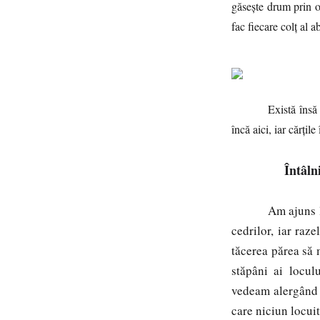
găsește drum prin oc
fac fiecare colț al 
Există însă și clă
încă aici, iar cărțile
Întâln
Am ajuns la
cedrilor, iar raz
tăcerea părea să 
stăpâni ai locul
vedeam alergând p
care niciun locuit