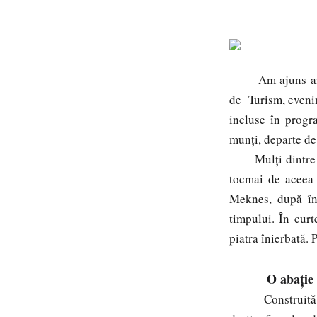
Am ajuns aici, î
de Turism, eveni
incluse în progr
munţi, departe de
Mulţi dintre noi
tocmai de aceea 
Meknes, după întâ
timpului. În curt
piatra înierbată.
O abație
Construită