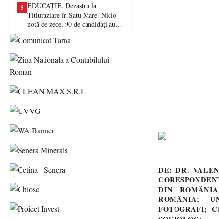
EDUCAȚIE. Dezastru la
5
Titluraziare în Satu Mare. Nicio
notă de zece, 90 de candidați au
picat examenul
DE: DR. VALE
CORESPONDENT
DIN ROMÂNIA
ROMÂNIA; UN
FOTOGRAFI; C
SOCIOLOG;