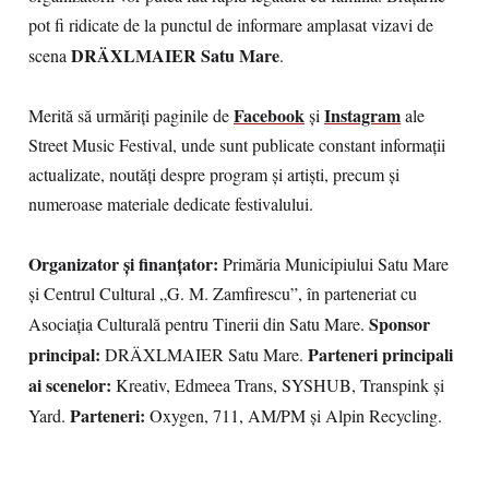
pot fi ridicate de la punctul de informare amplasat vizavi de
DRÄXLMAIER Satu Mare
scena
.
Facebook
Instagram
Merită să urmăriți paginile de
și
ale
Street Music Festival, unde sunt publicate constant informații
actualizate, noutăți despre program și artiști, precum și
numeroase materiale dedicate festivalului.
Organizator și finanțator:
Primăria Municipiului Satu Mare
și Centrul Cultural „G. M. Zamfirescu”, în parteneriat cu
Sponsor
Asociația Culturală pentru Tinerii din Satu Mare.
principal:
Parteneri principali
DRÄXLMAIER Satu Mare.
ai scenelor:
Kreativ, Edmeea Trans, SYSHUB, Transpink și
Parteneri:
Yard.
Oxygen, 711, AM/PM și Alpin Recycling.