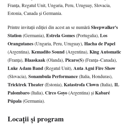
Franța, Regatul Unit, Ungaria, Peru, Uruguay, Slovacia,
Estonia, Canada și Germania.
Sleepwalker's
Printre invitații ediției din acest an se numără
Station
Estrela Gomes
Los
(Germania),
(Portugalia),
Orangutanes
Hacha de Papel
(Ungaria, Peru, Uruguay),
Kemadito Sound
King Automatic
(Argentina),
(Argentina),
Blaaskaak
Picaro(S)
(Franța),
(Olanda),
(Franța–Canada),
Luke Adam Band
Anta Agni Fire Show
(Regatul Unit),
Sonambula Performance
(Slovacia),
(Italia, Honduras),
Tricktrek Theater
Katastrofa Clown
IL
(Estonia),
(Italia),
Palombaro
Circo Goyo
Kabaré
(Italia),
(Argentina) și
Púpala
(Germania).
Locații și program