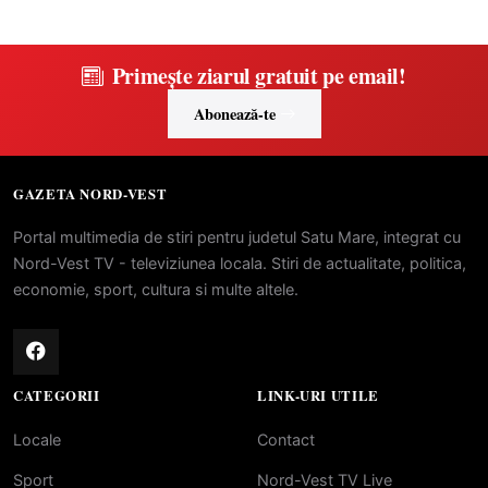
Primește ziarul gratuit pe email!
Abonează-te
GAZETA NORD-VEST
Portal multimedia de stiri pentru judetul Satu Mare, integrat cu
Nord-Vest TV - televiziunea locala. Stiri de actualitate, politica,
economie, sport, cultura si multe altele.
CATEGORII
LINK-URI UTILE
Locale
Contact
Sport
Nord-Vest TV Live