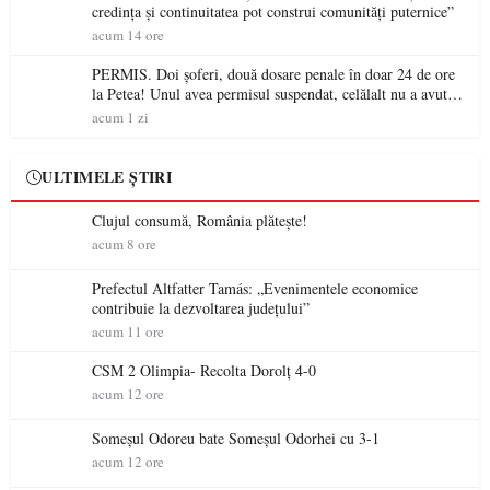
credința și continuitatea pot construi comunități puternice”
acum 14 ore
PERMIS. Doi șoferi, două dosare penale în doar 24 de ore
la Petea! Unul avea permisul suspendat, celălalt nu a avut
niciodată permis
acum 1 zi
ULTIMELE ȘTIRI
Clujul consumă, România plătește!
acum 8 ore
Prefectul Altfatter Tamás: „Evenimentele economice
contribuie la dezvoltarea județului”
acum 11 ore
CSM 2 Olimpia- Recolta Dorolț 4-0
acum 12 ore
Someșul Odoreu bate Someșul Odorhei cu 3-1
acum 12 ore