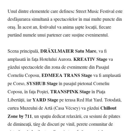
Unul dintre elementele care definesc Street Music Festival este
desfășurarea simultană a spectacolelor în mai multe puncte din
oraș. În acest an, festivalul va anima șapte locații, fiecare
purtând numele unui partener care susține evenimentul.
DRÄXLMAIER Satu Mare
Scena principală,
, va fi
KREATIV Stage
amplasată în fața Hotelului Aurora.
va
găzdui spectacolele din zona de evenimente din Pasajul
EDMEEA TRANS Stage
Corneliu Coposu,
va fi amplasată
SYSHUB Stage
pe Corso,
în pasajul pietonal Corneliu
TRANSPINK Stage
Coposu, în fața Poștei,
în Piața
YARD Stage
Libertății, iar
pe terasa Red Hat Yard. Totodată,
Chillout
curtea Muzeului de Artă (Casa Vécsey) va găzdui
Zone by 711
, un spațiu dedicat relaxării, cu sesiuni de pilates
de dimineață, târg de discuri pe vinil, perete comunitar de