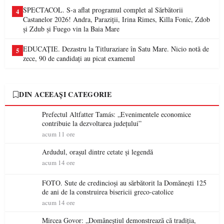
SPECTACOL. S-a aflat programul complet al Sărbătorii
4
Castanelor 2026! Andra, Paraziții, Irina Rimes, Killa Fonic, Zdob
și Zdub și Fuego vin la Baia Mare
EDUCAȚIE. Dezastru la Titluraziare în Satu Mare. Nicio notă de
5
zece, 90 de candidați au picat examenul
DIN ACEEAȘI CATEGORIE
Prefectul Altfatter Tamás: „Evenimentele economice
contribuie la dezvoltarea județului”
acum 11 ore
Ardudul, orașul dintre cetate și legendă
acum 14 ore
FOTO. Sute de credincioși au sărbătorit la Domănești 125
de ani de la construirea bisericii greco-catolice
acum 14 ore
Mircea Govor: „Domăneștiul demonstrează că tradiția,