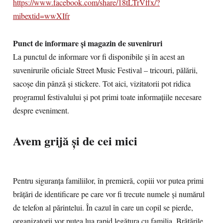
https://www.facebook.com/share/18tLTrVffx/?
mibextid=wwXIfr
Punct de informare și magazin de suveniruri
La punctul de informare vor fi disponibile și în acest an
suvenirurile oficiale Street Music Festival – tricouri, pălării,
sacoșe din pânză și stickere. Tot aici, vizitatorii pot ridica
programul festivalului și pot primi toate informațiile necesare
despre eveniment.
Avem grijă și de cei mici
Pentru siguranța familiilor, în premieră, copiii vor putea primi
brățări de identificare pe care vor fi trecute numele și numărul
de telefon al părintelui. În cazul în care un copil se pierde,
organizatorii vor putea lua rapid legătura cu familia. Brățările