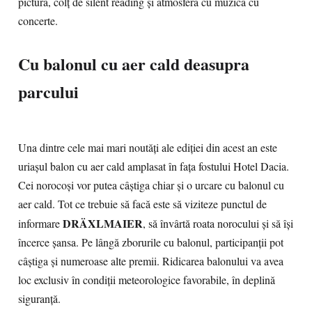
pictură, colț de silent reading și atmosferă cu muzică cu
concerte.
Cu balonul cu aer cald deasupra
parcului
Una dintre cele mai mari noutăți ale ediției din acest an este
uriașul balon cu aer cald amplasat în fața fostului Hotel Dacia.
Cei norocoși vor putea câștiga chiar și o urcare cu balonul cu
aer cald. Tot ce trebuie să facă este să viziteze punctul de
DRÄXLMAIER
informare
, să învârtă roata norocului și să își
încerce șansa. Pe lângă zborurile cu balonul, participanții pot
câștiga și numeroase alte premii. Ridicarea balonului va avea
loc exclusiv în condiții meteorologice favorabile, în deplină
siguranță.