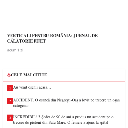
VERTICALI PENTRU ROMÂNIA: JURNAL DE
CĂLĂTORIE FIJET
acum 1 zi
CELE MAI CITITE
Au venit oșenii acasă…
1
ACCIDENT. O oșancă din Negrești-Oaș a lovit pe trecere un oșan
2
octogenar
INCREDIBIL!!! Șofer de 90 de ani a produs un accident pe o
3
trecere de pietoni din Satu Mare. O femeie a ajuns la spital