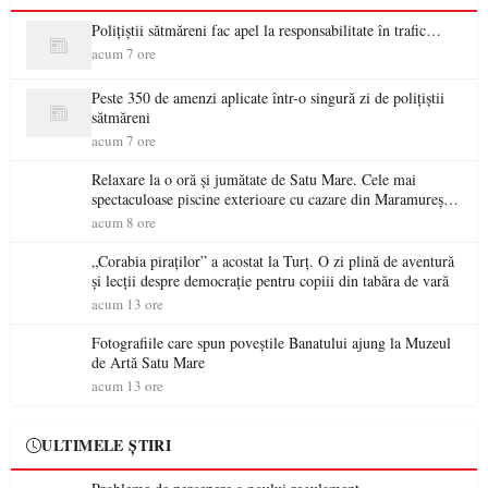
Polițiștii sătmăreni fac apel la responsabilitate în trafic…
acum 7 ore
Peste 350 de amenzi aplicate într-o singură zi de polițiștii
sătmăreni
acum 7 ore
Relaxare la o oră și jumătate de Satu Mare. Cele mai
spectaculoase piscine exterioare cu cazare din Maramureș,
ideale pentru o escapadă de vară
acum 8 ore
„Corabia piraților” a acostat la Turț. O zi plină de aventură
și lecții despre democrație pentru copiii din tabăra de vară
acum 13 ore
Fotografiile care spun poveștile Banatului ajung la Muzeul
de Artă Satu Mare
acum 13 ore
ULTIMELE ȘTIRI