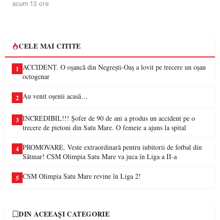
acum 13 ore
CELE MAI CITITE
ACCIDENT. O oșancă din Negrești-Oaș a lovit pe trecere un oșan
1
octogenar
Au venit oșenii acasă…
2
INCREDIBIL!!! Șofer de 90 de ani a produs un accident pe o
3
trecere de pietoni din Satu Mare. O femeie a ajuns la spital
PROMOVARE. Veste extraordinară pentru iubitorii de fotbal din
4
Sătmar! CSM Olimpia Satu Mare va juca în Liga a II-a
CSM Olimpia Satu Mare revine în Liga 2!
5
DIN ACEEAȘI CATEGORIE