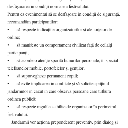
desfășurarea în condiții normale a festivalului.
Pentru ca evenimentul să se desfășoare în condiții de siguranță,
recomandăm participanților:
•
să respecte indicațiile organizatorilor și ale forțelor de
ordine;
•
să manifeste un comportament civilizat față de ceilalți
participanți;
•
să acorde o atenție sporită bunurilor personale, în special
telefoanelor mobile, portofelelor și genților;
•
să supravegheze permanent copiii;
•
să evite implicarea în conflicte și să solicite sprijinul
jandarmilor în cazul în care observă persoane care tulbură
ordinea publică;
•
să respecte regulile stabilite de organizator în perimetrul
festivalului.
Jandarmii vor acționa preponderent preventiv, prin dialog și