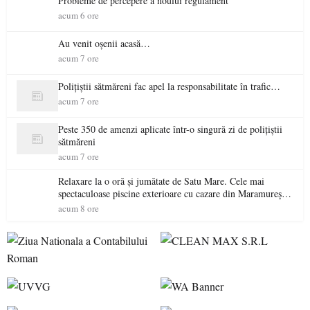
Probleme de percepere a noului regulament
acum 6 ore
Au venit oșenii acasă…
acum 7 ore
Polițiștii sătmăreni fac apel la responsabilitate în trafic…
acum 7 ore
Peste 350 de amenzi aplicate într-o singură zi de polițiștii
sătmăreni
acum 7 ore
Relaxare la o oră și jumătate de Satu Mare. Cele mai
spectaculoase piscine exterioare cu cazare din Maramureș,
ideale pentru o escapadă de vară
acum 8 ore