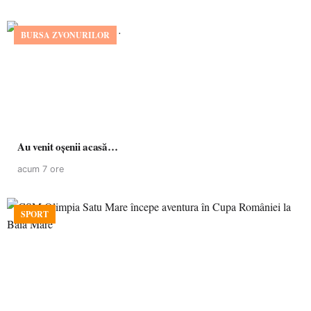
BURSA ZVONURILOR
Au venit oșenii acasă…
acum 7 ore
SPORT