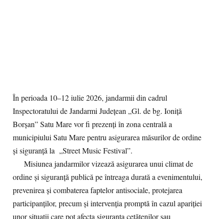
În perioada 10–12 iulie 2026, jandarmii din cadrul
Inspectoratului de Jandarmi Județean „Gl. de bg. Ioniță
Borșan” Satu Mare vor fi prezenți în zona centrală a
municipiului Satu Mare pentru asigurarea măsurilor de ordine
și siguranță la „Street Music Festival”.
Misiunea jandarmilor vizează asigurarea unui climat de
ordine și siguranță publică pe întreaga durată a evenimentului,
prevenirea și combaterea faptelor antisociale, protejarea
participanților, precum și intervenția promptă în cazul apariției
unor situații care pot afecta siguranța cetățenilor sau