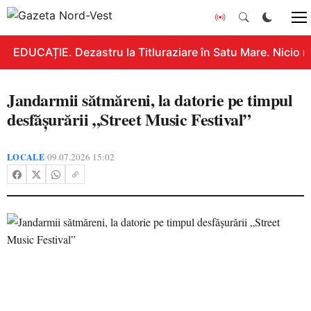
EDUCAȚIE. Dezastru la Titluraziare în Satu Mare. Nicio n
Jandarmii sătmăreni, la datorie pe timpul
desfășurării „Street Music Festival”
LOCALE
09.07.2026 15:02
•