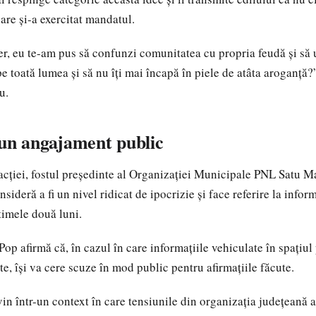
are și-a exercitat mandatul.
r, eu te-am pus să confunzi comunitatea cu propria feudă și să u
 pe toată lumea și să nu îți mai încapă în piele de atâta aroganț
u.
 un angajament public
acției, fostul președinte al Organizației Municipale PNL Satu M
sideră a fi un nivel ridicat de ipocrizie și face referire la inform
timele două luni.
op afirmă că, în cazul în care informațiile vehiculate în spațiul
e, își va cere scuze în mod public pentru afirmațiile făcute.
 vin într-un context în care tensiunile din organizația județeană