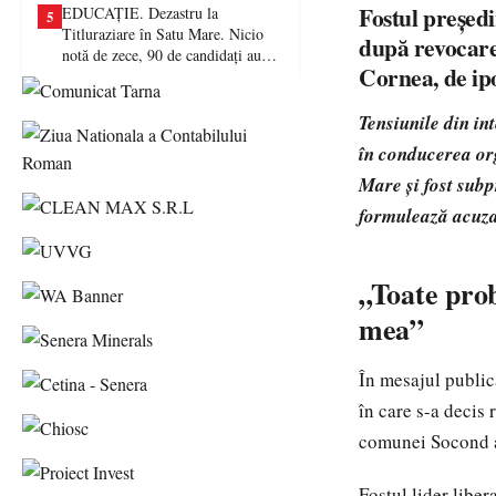
Fostul președ
EDUCAȚIE. Dezastru la
5
Titluraziare în Satu Mare. Nicio
după revocare
notă de zece, 90 de candidați au
Cornea, de ipo
picat examenul
Tensiunile din i
în conducerea or
Mare și fost subp
formulează acuza
„Toate prob
mea”
În mesajul public
în care s-a decis 
comunei Socond ar
Fostul lider liber