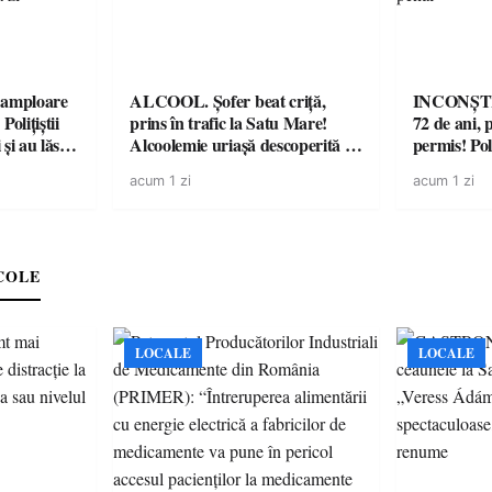
amploare
ALCOOL. Șofer beat criță,
INCONȘTI
olițiștii
prins în trafic la Satu Mare!
72 de ani, 
și au lăsat
Alcoolemie uriașă descoperită de
permis! Poli
într-o
polițiști
cu un dosa
acum 1 zi
acum 1 zi
COLE
LOCALE
LOCALE