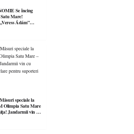
Se încing
a Satu Mare!
 „Veress Ádám”
preparate
se, premii și un jurat
suri speciale la
M Olimpia Satu Mare
ța! Jandarmii vin cu
e clare pentru