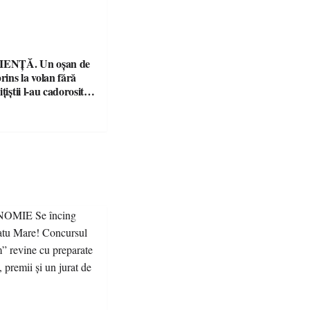
ENȚĂ. Un oșan de
prins la volan fără
țiștii l-au cadorosit
r penal