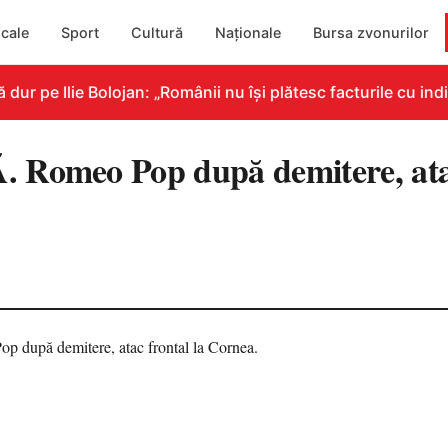
cale
Sport
Cultură
Naționale
Bursa zvonurilor
 pe Ilie Bolojan: „Românii nu își plătesc facturile cu indic
 Romeo Pop după demitere, atac
5