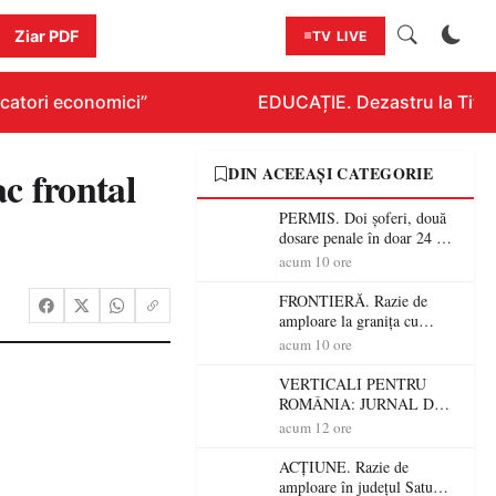
Ziar PDF
TV LIVE
atori economici”
EDUCAȚIE. Dezastru la Titlura
 frontal
DIN ACEEAȘI CATEGORIE
PERMIS. Doi șoferi, două
dosare penale în doar 24 de
ore la Petea! Unul avea
acum 10 ore
permisul suspendat, celălalt
nu a avut niciodată permis
FRONTIERĂ. Razie de
amploare la granița cu
Ungaria! 800 de persoane și
acum 10 ore
peste 300 de mașini,
verificate
VERTICALI PENTRU
ROMÂNIA: JURNAL DE
CĂLĂTORIE FIJET
acum 12 ore
ACȚIUNE. Razie de
amploare în județul Satu