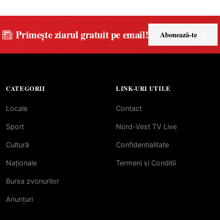
a unităților de învățământ
preuniversitar, finanțat prin
PNRR
Primește ziarul gratuit pe email!
Abonează-te
CATEGORII
LINK-URI UTILE
Locale
Contact
Sport
Nord-Vest TV Live
Cultură
Confidentialitate
Naționale
Termeni si Conditii
Bursa zvonurilor
Anunțuri