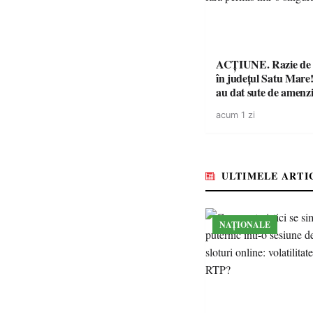
ACȚIUNE. Razie de 
în județul Satu Mare! P
au dat sute de amenzi 
14 șoferi fără permis 
acum 1 zi
singură zi
ULTIMELE ARTI
NAȚIONALE