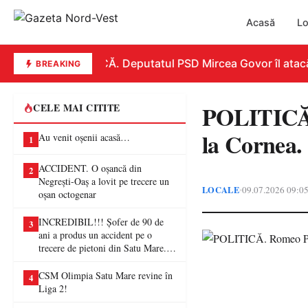
Acasă
Lo
REPLICĂ. Deputatul PSD Mircea Govor îl atacă dur
BREAKING
POLITICĂ.
CELE MAI CITITE
la Cornea.
Au venit oșenii acasă…
1
ACCIDENT. O oșancă din
2
Negrești-Oaș a lovit pe trecere un
LOCALE
09.07.2026 09:0
•
oșan octogenar
INCREDIBIL!!! Șofer de 90 de
3
ani a produs un accident pe o
trecere de pietoni din Satu Mare. O
femeie a ajuns la spital
CSM Olimpia Satu Mare revine în
4
Liga 2!