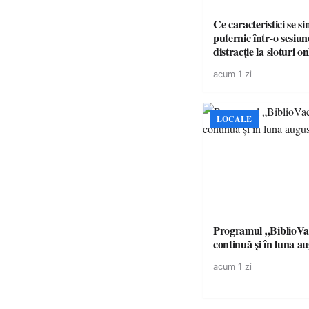
Ce caracteristici se s
puternic într-o sesiun
distracție la sloturi on
volatilitatea sau nive
acum 1 zi
LOCALE
Programul „BiblioVa
continuă și în luna a
acum 1 zi