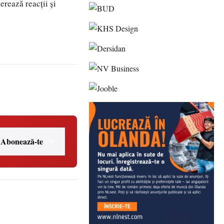
erează reacții și
Abonează-te