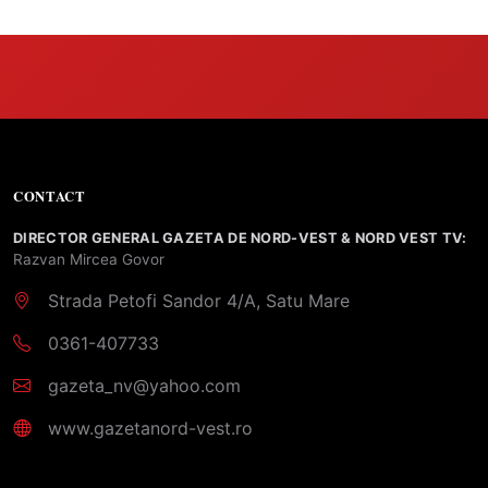
CONTACT
DIRECTOR GENERAL GAZETA DE NORD-VEST & NORD VEST TV:
Razvan Mircea Govor
Strada Petofi Sandor 4/A, Satu Mare
0361-407733
gazeta_nv@yahoo.com
www.gazetanord-vest.ro