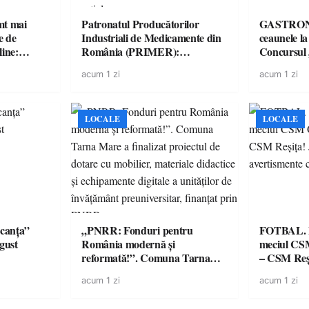
imt mai
Patronatul Producătorilor
GASTRONOMIE 
e de
Industriali de Medicamente din
ceaunele l
line:
România (PRIMER):
Concursul
lul RTP?
“Întreruperea alimentării cu
revine cu 
acum 1 zi
acum 1 zi
energie electrică a fabricilor de
spectaculoa
medicamente va pune în pericol
de renume
accesul pacienților la
medicamente esențiale
LOCALE
LOCALE
canța”
„PNRR: Fonduri pentru
FOTBAL. Mă
ugust
România modernă și
meciul CS
reformată!”. Comuna Tarna
– CSM Reși
Mare a finalizat proiectul de
avertisment
acum 1 zi
acum 1 zi
dotare cu mobilier, materiale
suporteri
didactice și echipamente digitale