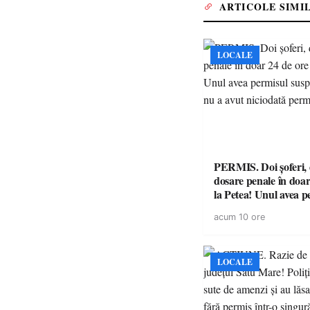
ARTICOLE SIMI
LOCALE
PERMIS. Doi șoferi,
dosare penale în doar
la Petea! Unul avea p
suspendat, celălalt nu
acum 10 ore
niciodată permis
LOCALE