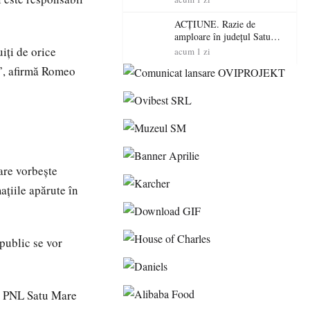
volatilitatea sau nivelul
RTP?
ACȚIUNE. Razie de
amploare în județul Satu
Mare! Polițiștii au dat sute
iți de orice
acum 1 zi
de amenzi și au lăsat 14
ă?”, afirmă Romeo
șoferi fără permis într-o
singură zi
are vorbește
ațiile apărute în
 public se vor
 a PNL Satu Mare