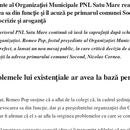
inte al Organizației Municipale PNL Satu Mare re
a sa din funcție și îl acuză pe primarul comunei So
crizie și aroganță
nteriorul PNL Satu Mare continuă să iasă la suprafață după sch
ganizației. Romeo Pop, fostul președinte al Organizației Muni
refect, a lansat un nou mesaj public, în care critică decizia de 
ții la adresa primarului comunei Socond, Nicolae Cornea.
lemele lui existențiale ar avea la bază p
at, Romeo Pop susține că a aflat de la colegi că, în cadrul ședi
revocarea sa din funcție, dar și a președintelui organizației din 
 fi afirmat că el s-ar afla la originea problemelor cu care se co
al respinge categoric această idee și îi transmite edilului că nu e