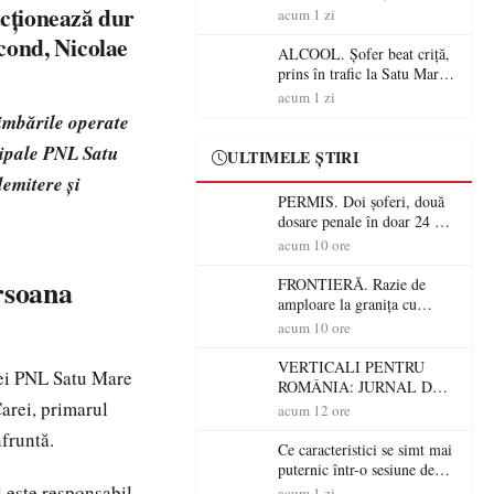
acționează dur
Mare! Polițiștii au dat sute
acum 1 zi
de amenzi și au lăsat 14
cond, Nicolae
șoferi fără permis într-o
ALCOOL. Șofer beat criță,
singură zi
prins în trafic la Satu Mare!
Alcoolemie uriașă
acum 1 zi
descoperită de polițiști
imbările operate
cipale PNL Satu
ULTIMELE ȘTIRI
demitere și
PERMIS. Doi șoferi, două
dosare penale în doar 24 de
ore la Petea! Unul avea
acum 10 ore
permisul suspendat, celălalt
nu a avut niciodată permis
ersoana
FRONTIERĂ. Razie de
amploare la granița cu
Ungaria! 800 de persoane și
acum 10 ore
peste 300 de mașini,
verificate
VERTICALI PENTRU
nței PNL Satu Mare
ROMÂNIA: JURNAL DE
Carei, primarul
CĂLĂTORIE FIJET
acum 12 ore
nfruntă.
Ce caracteristici se simt mai
puternic într-o sesiune de
distracție la sloturi online:
l este responsabil
acum 1 zi