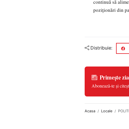
continuă să alime
poziționări din p
Distribuie:
Primește zia
Abonează-te și citeșt
Acasa
Locale
POLITI