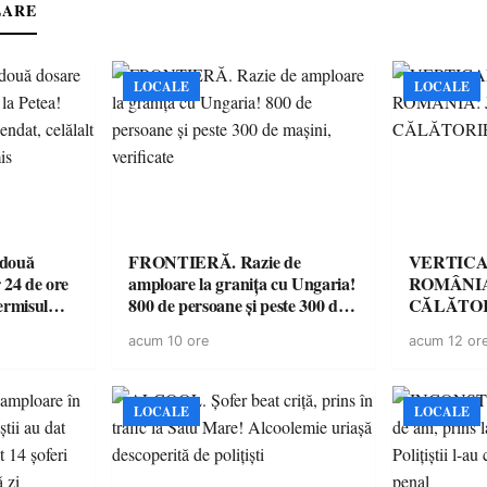
LARE
LOCALE
LOCALE
 două
FRONTIERĂ. Razie de
VERTICA
 24 de ore
amploare la granița cu Ungaria!
ROMÂNIA
ermisul
800 de persoane și peste 300 de
CĂLĂTOR
 a avut
mașini, verificate
acum 10 ore
acum 12 or
LOCALE
LOCALE