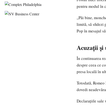
pentru modul în c
„Păi bine, monche
limită, să sfidezi
Pop în mesajul să
Acuzații și
În continuarea re
despre ceea ce con
presa locală în ul
Totodată, Romeo P
dovedi neadevărat
Declarațiile sale