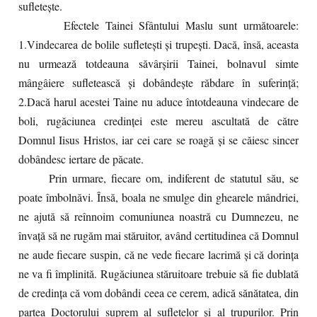
sufleteşte.
Efectele Tainei Sfântului Maslu sunt următoarele:
1.Vindecarea de bolile sufleteşti şi trupeşti. Dacă, însă, aceasta
nu urmează totdeauna săvârşirii Tainei, bolnavul simte
mângâiere sufletească şi dobândeşte răbdare în suferinţă;
2.Dacă harul acestei Taine nu aduce întotdeauna vindecare de
boli, rugăciunea credinţei este mereu ascultată de către
Domnul Iisus Hristos, iar cei care se roagă şi se căiesc sincer
dobândesc iertare de păcate.
Prin urmare, fiecare om, indiferent de statutul său, se
poate îmbolnăvi. Însă, boala ne smulge din ghearele mândriei,
ne ajută să reînnoim comuniunea noastră cu Dumnezeu, ne
învaţă să ne rugăm mai stăruitor, având certitudinea că Domnul
ne aude fiecare suspin, că ne vede fiecare lacrimă şi că dorinţa
ne va fi împlinită. Rugăciunea stăruitoare trebuie să fie dublată
de credinţa că vom dobândi ceea ce cerem, adică sănătatea, din
partea Doctorului suprem al sufletelor şi al trupurilor. Prin