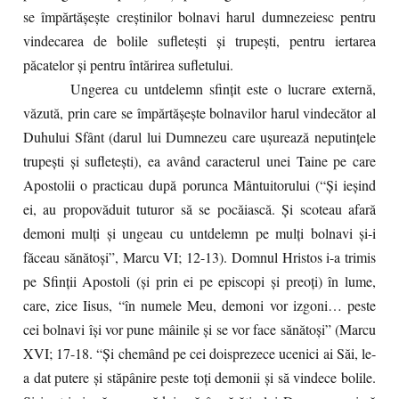
se împărtăşeşte creştinilor bolnavi harul dumnezeiesc pentru
vindecarea de bolile sufleteşti şi trupeşti, pentru iertarea
păcatelor şi pentru întărirea sufletului.
Ungerea cu untdelemn sfinţit este o lucrare externă,
văzută, prin care se împărtăşeşte bolnavilor harul vindecător al
Duhului Sfânt (darul lui Dumnezeu care uşurează neputinţele
trupeşti şi sufleteşti), ea având caracterul unei Taine pe care
Apostolii o practicau după porunca Mântuitorului (“Şi ieşind
ei, au propovăduit tuturor să se pocăiască. Şi scoteau afară
demoni mulţi şi ungeau cu untdelemn pe mulţi bolnavi şi-i
făceau sănătoşi”, Marcu VI; 12-13). Domnul Hristos i-a trimis
pe Sfinţii Apostoli (şi prin ei pe episcopi şi preoţi) în lume,
care, zice Iisus, “în numele Meu, demoni vor izgoni… peste
cei bolnavi îşi vor pune mâinile şi se vor face sănătoşi” (Marcu
XVI; 17-18. “Şi chemând pe cei doisprezece ucenici ai Săi, le-
a dat putere şi stăpânire peste toţi demonii şi să vindece bolile.