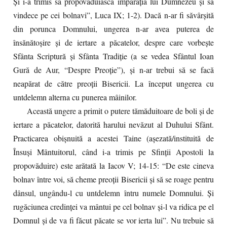
Şi i-a trimis să propovăduiască împărăţia lui Dumnezeu şi să
vindece pe cei bolnavi”, Luca IX; 1-2). Dacă n-ar fi săvârşită
din porunca Domnului, ungerea n-ar avea puterea de
însănătoşire şi de iertare a păcatelor, despre care vorbeşte
Sfânta Scriptură şi Sfânta Tradiţie (a se vedea Sfântul Ioan
Gură de Aur, “Despre Preoţie”), şi n-ar trebui să se facă
neapărat de către preoţii Bisericii. La început ungerea cu
untdelemn alterna cu punerea mâinilor.
Această ungere a primit o putere tămăduitoare de boli şi de
iertare a păcatelor, datorită harului nevăzut al Duhului Sfânt.
Practicarea obişnuită a acestei Taine (aşezată/instituită de
Însuşi Mântuitorul, când i-a trimis pe Sfinţii Apostoli la
propovăduire) este arătată la Iacov V; 14-15: “De este cineva
bolnav între voi, să cheme preoţii Bisericii şi să se roage pentru
dânsul, ungându-l cu untdelemn întru numele Domnului. Şi
rugăciunea credinţei va mântui pe cel bolnav şi-l va ridica pe el
Domnul şi de va fi făcut păcate se vor ierta lui”. Nu trebuie să