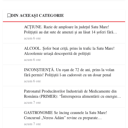
DIN ACEEAȘI CATEGORIE
ACȚIUNE. Razie de amploare în județul Satu Mare!
Polițiștii au dat sute de amenzi și au lăsat 14 șoferi fără
permis într-o singură zi
acum 6 ore
ALCOOL. Șofer beat criță, prins în trafic la Satu Mare!
Alcoolemie uriașă descoperită de polițiști
acum 6 ore
INCONȘTIENȚĂ. Un oșan de 72 de ani, prins la volan
fără permis! Polițiștii l-au cadorosit cu un dosar penal
acum 6 ore
Patronatul Producătorilor Industriali de Medicamente din
România (PRIMER): “Întreruperea alimentării cu energie
electrică a fabricilor de medicamente va pune în pericol
acum 7 ore
accesul pacienților la medicamente esențiale
GASTRONOMIE Se încing ceaunele la Satu Mare!
Concursul „Veress Ádám” revine cu preparate
spectaculoase, premii și un jurat de renume
acum 7 ore