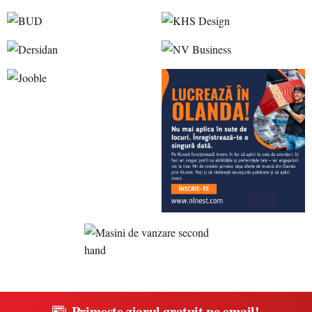
Primește ziarul gratuit pe email!