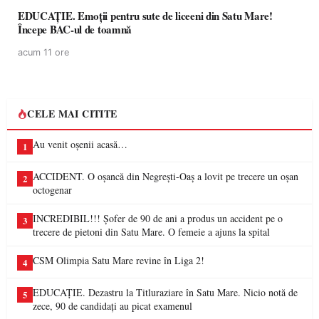
EDUCAȚIE. Emoții pentru sute de liceeni din Satu Mare!
Începe BAC-ul de toamnă
acum 11 ore
CELE MAI CITITE
Au venit oșenii acasă…
1
ACCIDENT. O oșancă din Negrești-Oaș a lovit pe trecere un oșan
2
octogenar
INCREDIBIL!!! Șofer de 90 de ani a produs un accident pe o
3
trecere de pietoni din Satu Mare. O femeie a ajuns la spital
CSM Olimpia Satu Mare revine în Liga 2!
4
EDUCAȚIE. Dezastru la Titluraziare în Satu Mare. Nicio notă de
5
zece, 90 de candidați au picat examenul