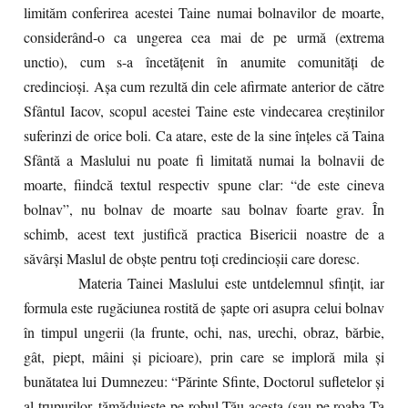
limităm conferirea acestei Taine numai bolnavilor de moarte,
considerând-o ca ungerea cea mai de pe urmă (extrema
unctio), cum s-a încetăţenit în anumite comunităţi de
credincioşi. Aşa cum rezultă din cele afirmate anterior de către
Sfântul Iacov, scopul acestei Taine este vindecarea creştinilor
suferinzi de orice boli. Ca atare, este de la sine înţeles că Taina
Sfântă a Maslului nu poate fi limitată numai la bolnavii de
moarte, fiindcă textul respectiv spune clar: “de este cineva
bolnav”, nu bolnav de moarte sau bolnav foarte grav. În
schimb, acest text justifică practica Bisericii noastre de a
săvârşi Maslul de obşte pentru toţi credincioşii care doresc.
Materia Tainei Maslului este untdelemnul sfinţit, iar
formula este rugăciunea rostită de şapte ori asupra celui bolnav
în timpul ungerii (la frunte, ochi, nas, urechi, obraz, bărbie,
gât, piept, mâini şi picioare), prin care se imploră mila şi
bunătatea lui Dumnezeu: “Părinte Sfinte, Doctorul sufletelor şi
al trupurilor, tămăduieşte pe robul Tău acesta (sau pe roaba Ta