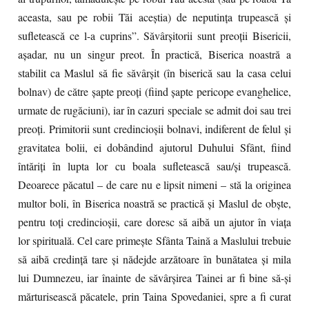
aceasta, sau pe robii Tăi aceştia) de neputinţa trupească şi
sufletească ce l-a cuprins”. Săvârşitorii sunt preoţii Bisericii,
aşadar, nu un singur preot. În practică, Biserica noastră a
stabilit ca Maslul să fie săvârşit (în biserică sau la casa celui
bolnav) de către şapte preoţi (fiind şapte pericope evanghelice,
urmate de rugăciuni), iar în cazuri speciale se admit doi sau trei
preoţi. Primitorii sunt credincioşii bolnavi, indiferent de felul şi
gravitatea bolii, ei dobândind ajutorul Duhului Sfânt, fiind
întăriţi în lupta lor cu boala sufletească sau/şi trupească.
Deoarece păcatul – de care nu e lipsit nimeni – stă la originea
multor boli, în Biserica noastră se practică şi Maslul de obşte,
pentru toţi credincioşii, care doresc să aibă un ajutor în viaţa
lor spirituală. Cel care primeşte Sfânta Taină a Maslului trebuie
să aibă credinţă tare şi nădejde arzătoare în bunătatea şi mila
lui Dumnezeu, iar înainte de săvârşirea Tainei ar fi bine să-şi
mărturisească păcatele, prin Taina Spovedaniei, spre a fi curat