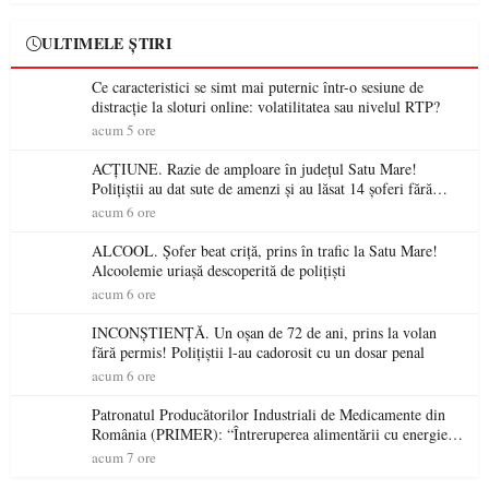
ULTIMELE ȘTIRI
Ce caracteristici se simt mai puternic într-o sesiune de
distracție la sloturi online: volatilitatea sau nivelul RTP?
acum 5 ore
ACȚIUNE. Razie de amploare în județul Satu Mare!
Polițiștii au dat sute de amenzi și au lăsat 14 șoferi fără
permis într-o singură zi
acum 6 ore
ALCOOL. Șofer beat criță, prins în trafic la Satu Mare!
Alcoolemie uriașă descoperită de polițiști
acum 6 ore
INCONȘTIENȚĂ. Un oșan de 72 de ani, prins la volan
fără permis! Polițiștii l-au cadorosit cu un dosar penal
acum 6 ore
Patronatul Producătorilor Industriali de Medicamente din
România (PRIMER): “Întreruperea alimentării cu energie
electrică a fabricilor de medicamente va pune în pericol
acum 7 ore
accesul pacienților la medicamente esențiale