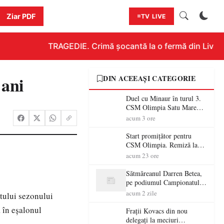
Ziar PDF
TV LIVE
TRAGEDIE. Crimă șocantă la o fermă din Livada!!
 ani
DIN ACEEAȘI CATEGORIE
Duel cu Minaur în turul 3.
CSM Olimpia Satu Mare
începe aventura în Cupa
acum 3 ore
României la Baia Mare
Start promițător pentru
CSM Olimpia. Remiză la
Dumbrăvița în debutul
acum 23 ore
noului sezon
Sătmăreanul Darren Betea,
pe podiumul Campionatului
European RMC CE, după
acum 2 zile
tului sezonului
un duel spectaculos cu fiul
 în eșalonul
lui Kimi Räikkönen
Frații Kovacs din nou
delegați la meciuri