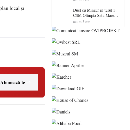
Primarul Simion Ardelean:
plan local și
„Oțeloaia rămâne un brand
Duel cu Minaur în turul 3.
al Codrului”
CSM Olimpia Satu Mare
începe aventura în Cupa
acum 3 ore
României la Baia Mare
Abonează-te