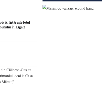
 își întărește lotul
butului în Liga 2