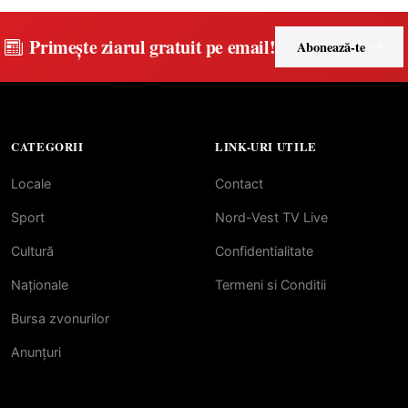
Primește ziarul gratuit pe email!
Abonează-te
CATEGORII
LINK-URI UTILE
Locale
Contact
Sport
Nord-Vest TV Live
Cultură
Confidentialitate
Naționale
Termeni si Conditii
Bursa zvonurilor
Anunțuri