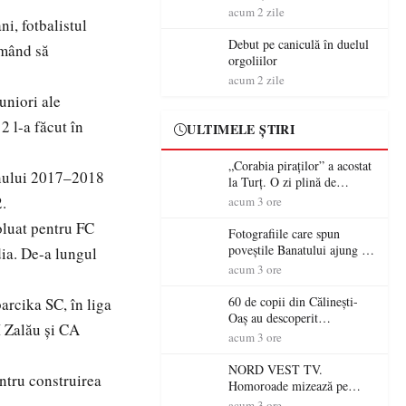
importante în Europa
acum 2 zile
ni, fotbalistul
Debut pe caniculă în duelul
rmând să
orgoliilor
acum 2 zile
uniori ale
2 l-a făcut în
ULTIMELE ȘTIRI
„Corabia piraților” a acostat
onului 2017–2018
la Turț. O zi plină de
aventură și lecții despre
2.
acum 3 ore
democrație pentru copiii din
voluat pentru FC
tabăra de vară
Fotografiile care spun
poveștile Banatului ajung la
ia. De-a lungul
Muzeul de Artă Satu Mare
acum 3 ore
60 de copii din Călinești-
arcika SC, în liga
Oaș au descoperit
 Zalău și CA
patrimoniul local la Casa
acum 3 ore
Muzeu „Iacob Mărcuț”
NORD VEST TV.
ntru construirea
Homoroade mizează pe
tradiție, turism și investiții.
acum 3 ore