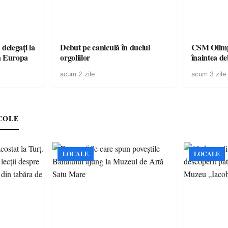
delegați la
Debut pe caniculă în duelul
CSM Olimpia
n Europa
orgoliilor
înaintea de
acum 2 zile
acum 3 zile
COLE
LOCALE
LOCALE