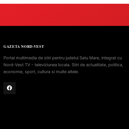
GAZETA NORD-VEST
Portal multimedia de stiri pentru judetul Satu Mare, integrat cu
Nord-Vest TV - televiziunea locala. Stiri de actualitate, politica,
economie, sport, cultura si multe altele.