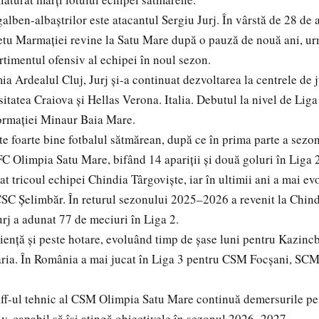
alben-albaștrilor este atacantul Sergiu Jurj. În vârstă de 28 de a
etu Marmației revine la Satu Mare după o pauză de nouă ani, u
timentul ofensiv al echipei în noul sezon.
a Ardealul Cluj, Jurj și-a continuat dezvoltarea la centrele de j
itatea Craiova și Hellas Verona. Italia. Debutul la nivel de Liga 
formației Minaur Baia Mare.
e foarte bine fotbalul sătmărean, după ce în prima parte a sez
FC Olimpia Satu Mare, bifând 14 apariții și două goluri în Liga 
at tricoul echipei Chindia Târgoviște, iar în ultimii ani a mai e
SC Șelimbăr. În returul sezonului 2025–2026 a revenit la Chind
urj a adunat 77 de meciuri în Liga 2.
ență și peste hotare, evoluând timp de șase luni pentru Kazincb
ria. În România a mai jucat în Liga 3 pentru CSM Focșani, SCM
ff-ul tehnic al CSM Olimpia Satu Mare continuă demersurile pe
iv, capabil să își atingă obiectivele în sezonul 2026–2027.