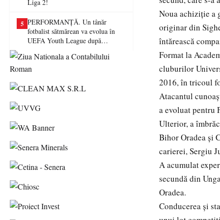
Liga 2!
Noua achiziție a g
PERFORMANȚĂ. Un tânăr
5
originar din Sigh
fotbalist sătmărean va evolua în
întărească compar
UEFA Youth League după
transferul la Farul Constanța
Format la Academi
cluburilor Univers
2016, în tricoul 
Atacantul cunoașt
a evoluat pentru 
Ulterior, a îmbrăc
Bihor Oradea și C
carierei, Sergiu J
A acumulat experi
secundă din Unga
Oradea.
Conducerea și sta
unui lot competit