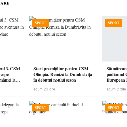
LARE
SPORT
SPORT
urul 3. CSM
Start promițător pentru CSM
Sătmăreanu
ncepe
Olimpia. Remiză la Dumbrăvița
podiumul 
âniei la
în debutul noului sezon
European
duel specta
acum 23 ore
acum 2 zile
Räikkönen
SPORT
SPORT