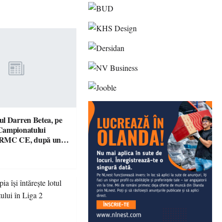
l Darren Betea, pe
Campionatului
 RMC CE, după un
culos cu fiul lui Kimi