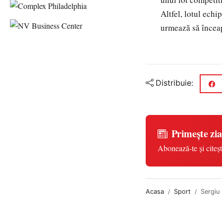
Altfel, lotul echi
urmează să înceap
Distribuie:
Primește zia
Abonează-te și citeșt
Acasa
Sport
Sergiu 