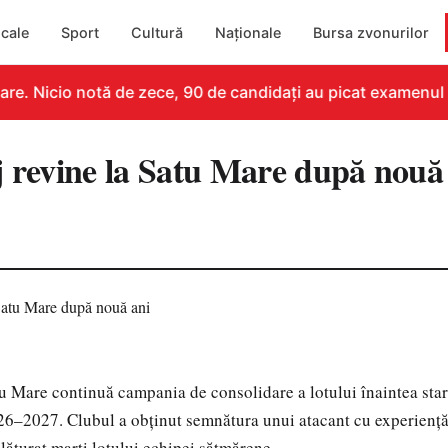
cale
Sport
Cultură
Naționale
Bursa zvonurilor
e. Nicio notă de zece, 90 de candidați au picat examenul
j revine la Satu Mare după nouă
Mare continuă campania de consolidare a lotului înaintea star
6–2027. Clubul a obținut semnătura unui atacant cu experiență
lăturat marți lotului echipei sătmărene.