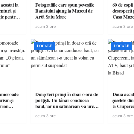
acostat la
Fotografiile care spun poveștile
60 de copii
entură și
Banatului ajung la Muzeul de
descoperit 
ție pentru
Artă Satu Mare
Casa Muze
vară
acum 3 ore
acum 3 ore
LOCALE
LOCALE
omoroade
Doi șoferi prinși în doar o oră de
Două accide
urism și
polițiști. Un tânăr conducea
șoselele di
băut, iar un sătmărean s-a urcat
la Ciuperc
 rămâne un
la volan cu permisul suspendat
de ATV, bău
acum 3 ore
acum 3 ore
răsturnat l