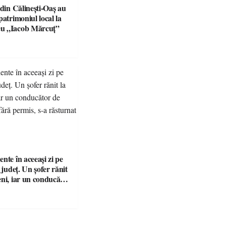
 din Călinești-Oaș au
patrimoniul local la
u „Iacob Mărcuț”
nte în aceeași zi pe
n județ. Un șofer rănit
eni, iar un conducător
t și fără permis, s-a
a Bixad