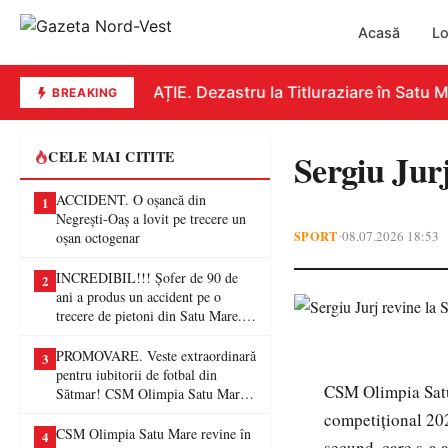
Acasă
Lo
EDUCAȚIE. Dezastru la Titluraziare în Satu Mar
BREAKING
Sergiu Jur
CELE MAI CITITE
ACCIDENT. O oșancă din
1
Negrești-Oaș a lovit pe trecere un
SPORT
08.07.2026 18:53
•
oșan octogenar
INCREDIBIL!!! Șofer de 90 de
2
ani a produs un accident pe o
trecere de pietoni din Satu Mare. O
femeie a ajuns la spital
PROMOVARE. Veste extraordinară
3
pentru iubitorii de fotbal din
CSM Olimpia Satu 
Sătmar! CSM Olimpia Satu Mare
va juca în Liga a II-a
competițional 202
CSM Olimpia Satu Mare revine în
4
secund, care s-a a