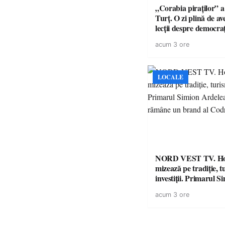
„Corabia piraților” a 
Turț. O zi plină de av
lecții despre democra
copiii din tabăra de 
acum 3 ore
LOCALE
NORD VEST TV. H
mizează pe tradiție, t
investiții. Primarul Simion
Ardelean: „Oțeloaia
acum 3 ore
brand al Codrului”