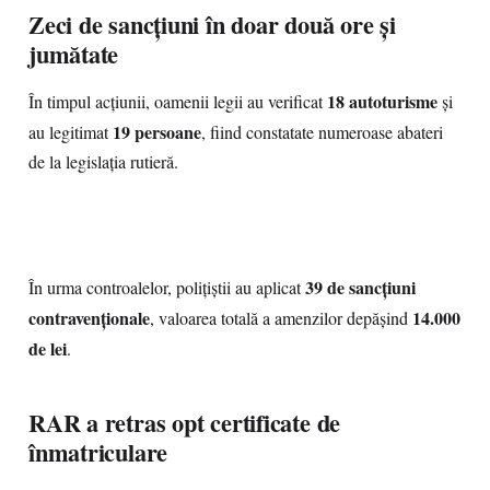
Zeci de sancțiuni în doar două ore și
jumătate
18 autoturisme
În timpul acțiunii, oamenii legii au verificat
și
19 persoane
au legitimat
, fiind constatate numeroase abateri
de la legislația rutieră.
39 de sancțiuni
În urma controalelor, polițiștii au aplicat
contravenționale
14.000
, valoarea totală a amenzilor depășind
de lei
.
RAR a retras opt certificate de
înmatriculare