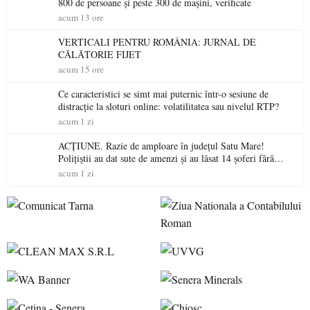
800 de persoane și peste 300 de mașini, verificate
acum 13 ore
VERTICALI PENTRU ROMÂNIA: JURNAL DE
CĂLĂTORIE FIJET
acum 15 ore
Ce caracteristici se simt mai puternic într-o sesiune de
distracție la sloturi online: volatilitatea sau nivelul RTP?
acum 1 zi
ACȚIUNE. Razie de amploare în județul Satu Mare!
Polițiștii au dat sute de amenzi și au lăsat 14 șoferi fără
permis într-o singură zi
acum 1 zi