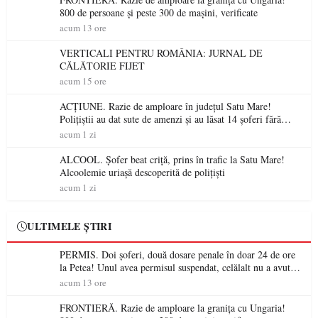
800 de persoane și peste 300 de mașini, verificate
acum 13 ore
VERTICALI PENTRU ROMÂNIA: JURNAL DE
CĂLĂTORIE FIJET
acum 15 ore
ACȚIUNE. Razie de amploare în județul Satu Mare!
Polițiștii au dat sute de amenzi și au lăsat 14 șoferi fără
permis într-o singură zi
acum 1 zi
ALCOOL. Șofer beat criță, prins în trafic la Satu Mare!
Alcoolemie uriașă descoperită de polițiști
acum 1 zi
ULTIMELE ȘTIRI
PERMIS. Doi șoferi, două dosare penale în doar 24 de ore
la Petea! Unul avea permisul suspendat, celălalt nu a avut
niciodată permis
acum 13 ore
FRONTIERĂ. Razie de amploare la granița cu Ungaria!