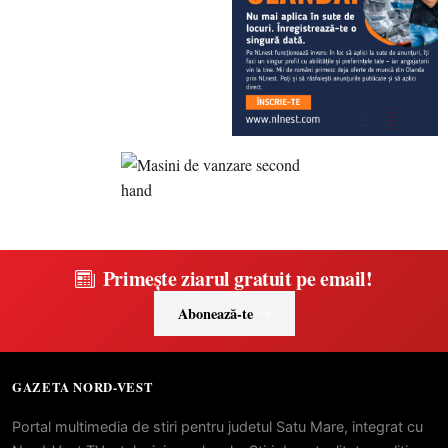
Primește ziarul gratuit pe email!
Abonează-te
GAZETA NORD-VEST
Portal multimedia de stiri pentru judetul Satu Mare, integrat cu