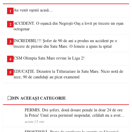
Au venit oșenii acasă…
1
ACCIDENT. O oșancă din Negrești-Oaș a lovit pe trecere un oșan
2
octogenar
INCREDIBIL!!! Șofer de 90 de ani a produs un accident pe o
3
trecere de pietoni din Satu Mare. O femeie a ajuns la spital
CSM Olimpia Satu Mare revine în Liga 2!
4
EDUCAȚIE. Dezastru la Titluraziare în Satu Mare. Nicio notă de
5
zece, 90 de candidați au picat examenul
DIN ACEEAȘI CATEGORIE
PERMIS. Doi șoferi, două dosare penale în doar 24 de ore
la Petea! Unul avea permisul suspendat, celălalt nu a avut
niciodată permis
acum 13 ore
FRONTIERĂ. Razie de amploare la granița cu Ungaria!