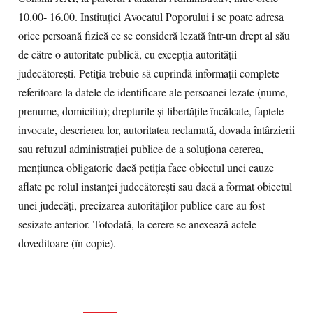
10.00- 16.00. Instituţiei Avocatul Poporului i se poate adresa
orice persoană fizică ce se consideră lezată într-un drept al său
de către o autoritate publică, cu excepţia autorităţii
judecătoreşti. Petiţia trebuie să cuprindă informaţii complete
referitoare la datele de identificare ale persoanei lezate (nume,
prenume, domiciliu); drepturile şi libertăţile încălcate, faptele
invocate, descrierea lor, autoritatea reclamată, dovada întârzierii
sau refuzul administraţiei publice de a soluţiona cererea,
menţiunea obligatorie dacă petiţia face obiectul unei cauze
aflate pe rolul instanţei judecătoreşti sau dacă a format obiectul
unei judecăţi, precizarea autorităţilor publice care au fost
sesizate anterior. Totodată, la cerere se anexează actele
doveditoare (în copie).