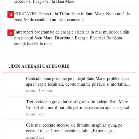
și Zdub și Fuego vin la Baia Mare
EDUCAȚIE. Dezastru la Titluraziare în Satu Mare. Nicio notă de
4
zece, 90 de candidați au picat examenul
Întreruperi programate de energie electrică în mai multe localități
5
din județul Satu Mare. Distribuție Energie Electrică România
anunță lucrări la rețea
DIN ACEEAȘI CATEGORIE
Canicula pune presiune pe județul Satu Mare: probleme cu
apa în șapte localități, debite minime pe râuri și mortalitate
piscicolă la Lacul Călinești
acum 15 minute
Trei accidente grave într-o singură zi în județul Satu Mare.
Un bărbat a murit, iar alte patru persoane au ajuns la spital
acum 1 ora
Cele mai recente succese ale filmului maghiar ajung pe
ecranul în aer liber al evenimentului „Experiențe
cinematografice Partium”
acum 2 ore