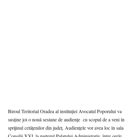
Biroul Teritorial Oradea al instituţiei Avocatul Poporului va
susţine joi o nouă sesiune de audienţe cu scopul de a veni în
sprijinul cetăţenilor din judeţ. Audienţele vor avea loc în sala
Consilii XXI, la parterul Palatului Administrativ, între orele