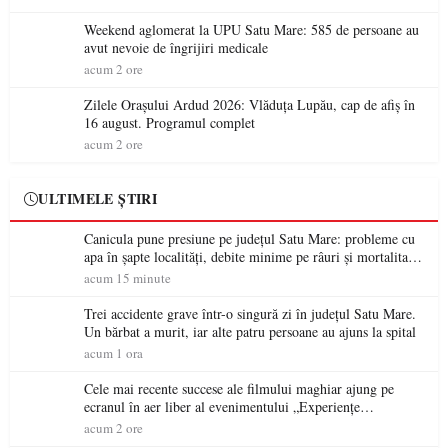
Weekend aglomerat la UPU Satu Mare: 585 de persoane au
avut nevoie de îngrijiri medicale
acum 2 ore
Zilele Orașului Ardud 2026: Vlăduța Lupău, cap de afiș în
16 august. Programul complet
acum 2 ore
ULTIMELE ȘTIRI
Canicula pune presiune pe județul Satu Mare: probleme cu
apa în șapte localități, debite minime pe râuri și mortalitate
piscicolă la Lacul Călinești
acum 15 minute
Trei accidente grave într-o singură zi în județul Satu Mare.
Un bărbat a murit, iar alte patru persoane au ajuns la spital
acum 1 ora
Cele mai recente succese ale filmului maghiar ajung pe
ecranul în aer liber al evenimentului „Experiențe
cinematografice Partium”
acum 2 ore