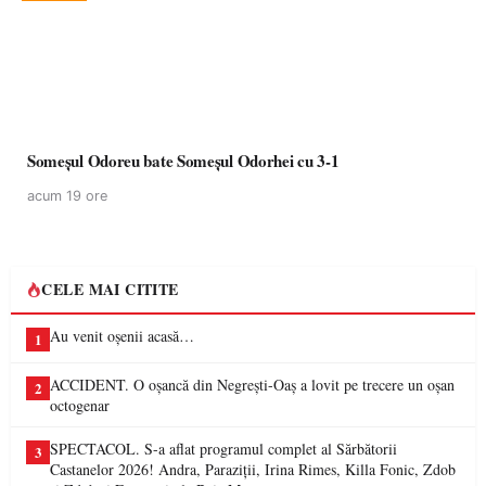
Someșul Odoreu bate Someșul Odorhei cu 3-1
acum 19 ore
CELE MAI CITITE
Au venit oșenii acasă…
1
ACCIDENT. O oșancă din Negrești-Oaș a lovit pe trecere un oșan
2
octogenar
SPECTACOL. S-a aflat programul complet al Sărbătorii
3
Castanelor 2026! Andra, Paraziții, Irina Rimes, Killa Fonic, Zdob