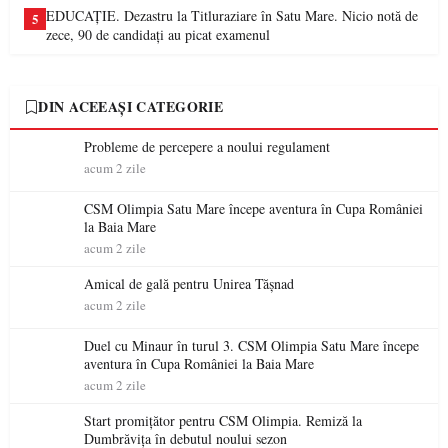
EDUCAȚIE. Dezastru la Titluraziare în Satu Mare. Nicio notă de
5
zece, 90 de candidați au picat examenul
DIN ACEEAȘI CATEGORIE
Probleme de percepere a noului regulament
acum 2 zile
CSM Olimpia Satu Mare începe aventura în Cupa României
la Baia Mare
acum 2 zile
Amical de gală pentru Unirea Tășnad
acum 2 zile
Duel cu Minaur în turul 3. CSM Olimpia Satu Mare începe
aventura în Cupa României la Baia Mare
acum 2 zile
Start promițător pentru CSM Olimpia. Remiză la
Dumbrăvița în debutul noului sezon