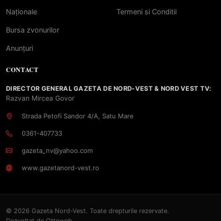
Naționale
Termeni si Conditii
Bursa zvonurilor
Anunțuri
CONTACT
DIRECTOR GENERAL GAZETA DE NORD-VEST & NORD VEST TV:
Razvan Mircea Govor
Strada Petofi Sandor 4/A, Satu Mare
0361-407733
gazeta_nv@yahoo.com
www.gazetanord-vest.ro
© 2026 Gazeta Nord-Vest. Toate drepturile rezervate.
Dezvoltat de
Ottoweb