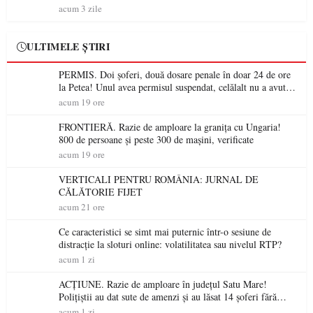
acum 3 zile
ULTIMELE ȘTIRI
PERMIS. Doi șoferi, două dosare penale în doar 24 de ore
la Petea! Unul avea permisul suspendat, celălalt nu a avut
niciodată permis
acum 19 ore
FRONTIERĂ. Razie de amploare la granița cu Ungaria!
800 de persoane și peste 300 de mașini, verificate
acum 19 ore
VERTICALI PENTRU ROMÂNIA: JURNAL DE
CĂLĂTORIE FIJET
acum 21 ore
Ce caracteristici se simt mai puternic într-o sesiune de
distracție la sloturi online: volatilitatea sau nivelul RTP?
acum 1 zi
ACȚIUNE. Razie de amploare în județul Satu Mare!
Polițiștii au dat sute de amenzi și au lăsat 14 șoferi fără
permis într-o singură zi
acum 1 zi