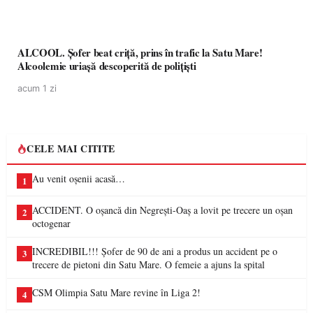
ALCOOL. Șofer beat criță, prins în trafic la Satu Mare!
Alcoolemie uriașă descoperită de polițiști
acum 1 zi
CELE MAI CITITE
Au venit oșenii acasă…
1
ACCIDENT. O oșancă din Negrești-Oaș a lovit pe trecere un oșan
2
octogenar
INCREDIBIL!!! Șofer de 90 de ani a produs un accident pe o
3
trecere de pietoni din Satu Mare. O femeie a ajuns la spital
CSM Olimpia Satu Mare revine în Liga 2!
4