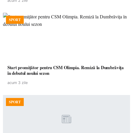
acum 2 zile
SPORT
Start promițător pentru CSM Olimpia. Remiză la Dumbrăvița
în debutul noului sezon
acum 3 zile
SPORT