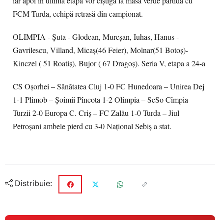
iar apoi în ultima etapă vor cîștiga la masa verde partida cu
FCM Turda, echipă retrasă din campionat.
OLIMPIA - Șuta - Glodean, Mureșan, Iuhas, Hanus -
Gavrilescu, Villand, Micaș(46 Feier), Molnar(51 Botoș)-
Kinczel ( 51 Roatiș), Bujor ( 67 Dragoș). Seria V, etapa a 24-a
CS Oșorhei – Sănătatea Cluj 1-0 FC Hunedoara – Unirea Dej
1-1 Plimob – Șoimii Pîncota 1-2 Olimpia – SeSo Cîmpia
Turzii 2-0 Europa C. Criș – FC Zalău 1-0 Turda – Jiul
Petroșani ambele pierd cu 3-0 Național Sebiș a stat.
Distribuie: