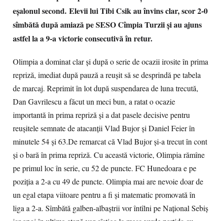
eșalonul second.
Elevii lui Tibi Csik au învins clar, scor 2-0
sîmbătă după amiază pe SESO Cîmpia Turzii și au ajuns
astfel la a 9-a victorie consecutivă în retur.
Olimpia a dominat clar și după o serie de ocazii irosite în prima
repriză, imediat după pauză a reușit să se desprindă pe tabela
de marcaj. Reprimit în lot după suspendarea de luna trecută,
Dan Gavrilescu a făcut un meci bun, a ratat o ocazie
importantă în prima repriză și a dat pasele decisive pentru
reușitele semnate de atacanții Vlad Bujor și Daniel Feier în
minutele 54 și 63.De remarcat că Vlad Bujor și-a trecut în cont
și o bară în prima repriză. Cu această victorie, Olimpia rămîne
pe primul loc în serie, cu 52 de puncte. FC Hunedoara e pe
poziția a 2-a cu 49 de puncte. Olimpia mai are nevoie doar de
un egal etapa viitoare pentru a fi și matematic promovată în
liga a 2-a. Sîmbătă galben-albaștrii vor întîlni pe Național Sebiș