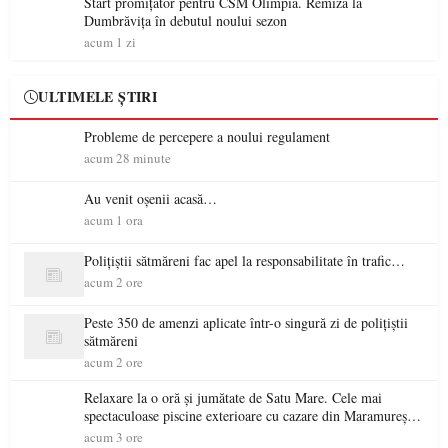
Start promițător pentru CSM Olimpia. Remiză la
Dumbrăvița în debutul noului sezon
acum 1 zi
ULTIMELE ȘTIRI
Probleme de percepere a noului regulament
acum 28 minute
Au venit oșenii acasă…
acum 1 ora
Polițiștii sătmăreni fac apel la responsabilitate în trafic…
acum 2 ore
Peste 350 de amenzi aplicate într-o singură zi de polițiștii
sătmăreni
acum 2 ore
Relaxare la o oră și jumătate de Satu Mare. Cele mai
spectaculoase piscine exterioare cu cazare din Maramureș,
ideale pentru o escapadă de vară
acum 3 ore