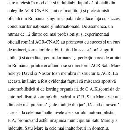
care a reieşit în mod clar şi indubitabil faptul că oficialii din
colegiile ACR-CNAK sunt cei mai titraţi şi profesionişti
oficiali din România, singurii capabili de a face faţă cu succes
concursurilor naţionale şi internationale. De asemenea, un
numar de 12 dintre cei mai profesionişti şi experimentaţi
oficiali români ACR-CNAK au promovat cu succes şi un curs
de traineri, formatori de arbitri, fiind la această oră singurii
abilitaţi şi acreditaţi pentru formarea şi perfecţionarea de arbitri
în România, printre ei aflându-se şi directorul ACR Satu Mare,
Seletye David şi Nastor Ioan membru în structurile ACR. La
această întâlnire a fost evidenţiat faptul că mişcarea sportivă
automobilistică şi de karting organizată de C.A.K.(comisia de
automobilism şi karting) din cadrul A.C.R. Satu Mare este una
din cele mai puternică şi de tradiţie din ţară, făcând cunoscută
aceasta la cele mai înalte nivele ale sportului automobilistic,
FIA, promovând astfel imaginea municipiului Satu Mare şi a
judeţului Satu Mare la cele mai înalte foruri în domeniu.