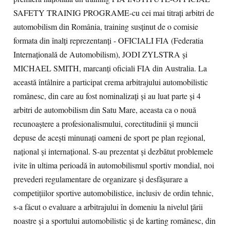
SAFETY TRAINIG PROGRAME-cu cei mai titraţi arbitri de
automobilism din România, training susţinut de o comisie
formata din înalţi reprezentanţi - OFICIALI FIA (Federatia
Internaţională de Automobilism), JODI ZYLSTRA şi
MICHAEL SMITH, marcanţi oficiali FIA din Australia. La
această întâlnire a participat crema arbitrajului automobilistic
românesc, din care au fost nominalizaţi şi au luat parte şi 4
arbitri de automobilism din Satu Mare, aceasta ca o nouă
recunoaştere a profesionalismului, corectitudinii şi muncii
depuse de aceşti minunaţi oameni de sport pe plan regional,
naţional şi internaţional. S-au prezentat şi dezbătut problemele
ivite în ultima perioadă în automobilismul sportiv mondial, noi
prevederi regulamentare de organizare şi desfăşurare a
competiţiilor sportive automobilistice, inclusiv de ordin tehnic,
s-a făcut o evaluare a arbitrajului în domeniu la nivelul ţării
noastre şi a sportului automobilistic şi de karting românesc, din