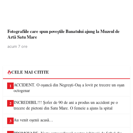
Fotografiile care spun poveștile Banatului ajung la Muzeul de
Artă Satu Mare
acum 7 ore
CELE MAI CITITE
ACCIDENT. O oșancă din Negrești-Oaș a lovit pe trecere un oșan
1
octogenar
INCREDIBIL!!! Șofer de 90 de ani a produs un accident pe o
2
trecere de pietoni din Satu Mare. O femeie a ajuns la spital
Au venit oșenii acasă…
3