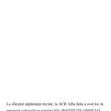
La sfârșitul săptămânii trecute, la ACR Alba Iulia a avut loc în
premieră naţională un training FIA INSTITUTE-OFFICIAL