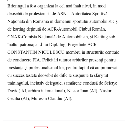
Briefingul a fost organizat la cel mai înalt nivel, în mod
deosebit de profesionist, de ASN – Autoritatea Sportivă
Naţională din România în domeniul sportului automobilistic şi
de karting deţinută de ACR-Automobil Clubul Român,
CNAK-Comisia Naţională de Automobilism, şi Karting sub
înaltul patronaj al d-lui Dipl. Ing. Preşedinte ACR
CONSTANTIN NICULESCU membru în structurile centrale
de conducere FIA. Felicitări tuturor arbitrilor prezenţi pentru
prestanţa şi profesionalismul lor, pentru faptul că au promovat
cu succes testele deosebit de dificile susţinute la sfârşitul
trainingului, inclusiv delegaţiei sătmărene condusă de Seletye
David( AI, arbitru international), Nastor Ioan (AI), Nastor
Cecilia (AI), Muresan Claudiu (AI).