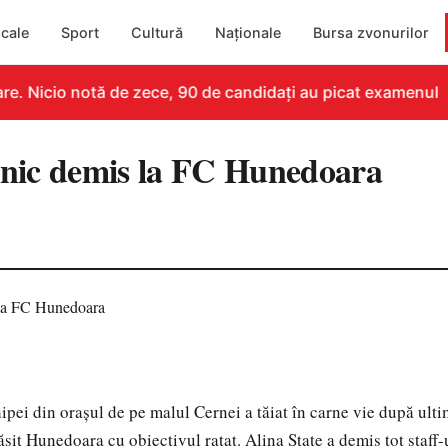
cale
Sport
Cultură
Naționale
Bursa zvonurilor
e. Nicio notă de zece, 90 de candidați au picat examenul
ehnic demis la FC Hunedoara
ipei din orașul de pe malul Cernei a tăiat în carne vie după ult
găsit Hunedoara cu obiectivul ratat. Alina State a demis tot staff-u