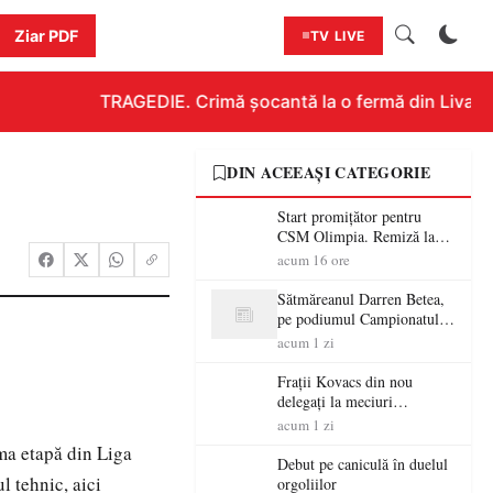
Ziar PDF
TV LIVE
TRAGEDIE. Crimă șocantă la o fermă din Livada!!!
DIN ACEEAȘI CATEGORIE
Start promițător pentru
CSM Olimpia. Remiză la
Dumbrăvița în debutul
acum 16 ore
noului sezon
Sătmăreanul Darren Betea,
pe podiumul Campionatului
European RMC CE, după
acum 1 zi
un duel spectaculos cu fiul
lui Kimi Räikkönen
Frații Kovacs din nou
delegați la meciuri
importante în Europa
acum 1 zi
ima etapă din Liga
Debut pe caniculă în duelul
l tehnic, aici
orgoliilor