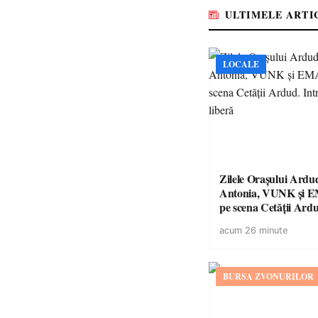
ULTIMELE ARTI
LOCALE
Zilele Orașului Ardu
Antonia, VUNK și 
pe scena Cetății Ardu
este liberă
acum 26 minute
BURSA ZVONURILOR