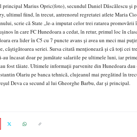
l principal Marius Opric(foto), secundul Daniel Dăscălescu și pr
, ultimul fiind, în trecut, antrenorul regretatei atlete Maria Ci
lui, scrie că State „le-a imputat celor trei ratarea promovării în
ușinos în care FC Hunedoara a cedat, în retur, primul loc în clas
oara era lider în C5 cu 7 puncte avans și avea un meci mai puţin
, câştigătoarea seriei. Sursa citată menţionează şi că toţi cei t
şi-au încasat doar pe jumătate salariile pe ultimele luni, iar prim
i au fost tăiate. Ultimele informaţii parvenite din Hunedoara dau
nstantin Olariu pe banca tehnică, clujeanul mai pregătind în trec
eşul Deva ca secund al lui Gheorghe Barbu, dar şi principal.