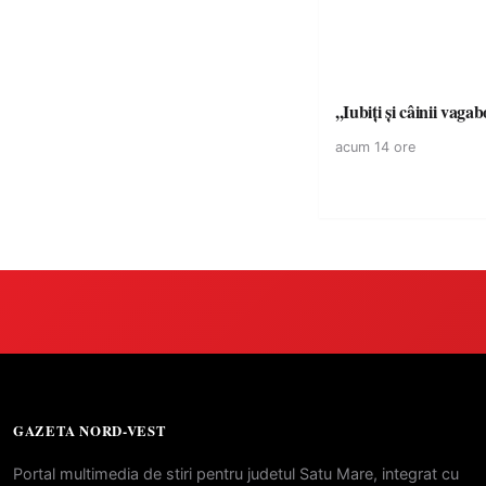
,,Iubiți și câinii vagab
acum 14 ore
GAZETA NORD-VEST
Portal multimedia de stiri pentru judetul Satu Mare, integrat cu