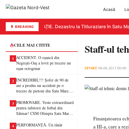
Acasă
Lo
EDUCAȚIE. Dezastru la Titluraziare în Satu Mar
BREAKING
Staff-ul t
CELE MAI CITITE
ACCIDENT. O oșancă din
1
Negrești-Oaș a lovit pe trecere un
SPORT
06.06.2013 00:00
•
oșan octogenar
INCREDIBIL!!! Șofer de 90 de
2
ani a produs un accident pe o
trecere de pietoni din Satu Mare. O
femeie a ajuns la spital
PROMOVARE. Veste extraordinară
3
pentru iubitorii de fotbal din
Sătmar! CSM Olimpia Satu Mare
Finanțatoarea ech
va juca în Liga a II-a
PERFORMANȚĂ. Un tânăr
4
a III-a, care a re