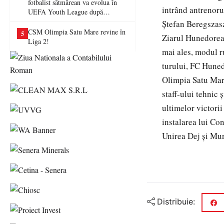
fotbalist sătmărean va evolua în
intrând antrenoru
UEFA Youth League după
transferul la Farul Constanța
Ștefan Beregszaszy
CSM Olimpia Satu Mare revine în
5
Ziarul Hunedoreanu
Liga 2!
mai ales, modul r
turului, FC Huned
Olimpia Satu Mare
staff-ului tehnic 
ultimelor victori
instalarea lui Co
Unirea Dej şi Mur
Distribuie: