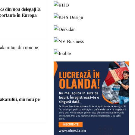
cs din nou delegați la
portante în Europa
karului, din nou pe