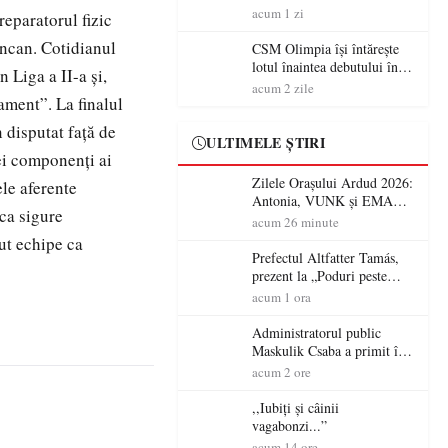
acum 1 zi
eparatorul fizic
oncan. Cotidianul
CSM Olimpia își întărește
lotul înaintea debutului în
 Liga a II-a și,
Liga 2
acum 2 zile
ament”. La finalul
 disputat faţă de
ULTIMELE ȘTIRI
rei componenţi ai
Zilele Orașului Ardud 2026:
ele aferente
Antonia, VUNK și EMAA
 ca sigure
urcă pe scena Cetății Ardud.
acum 26 minute
Intrarea este liberă
ut echipe ca
Prefectul Altfatter Tamás,
prezent la „Poduri peste
granițe – Zilele Diasporei
acum 1 ora
Sătmărene”
Administratorul public
Maskulik Csaba a primit în
audiență cetățenii din Satu
acum 2 ore
Mare
,,Iubiți și câinii
vagabonzi...”
acum 14 ore