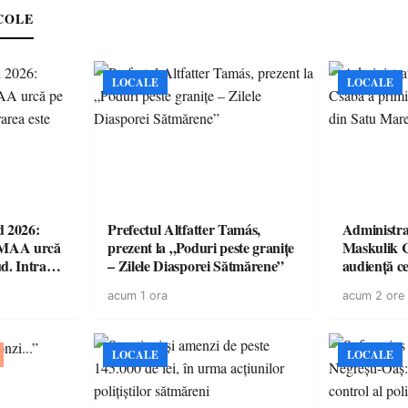
COLE
LOCALE
LOCALE
d 2026:
Prefectul Altfatter Tamás,
Administra
EMAA urcă
prezent la „Poduri peste granițe
Maskulik C
d. Intrarea
– Zilele Diasporei Sătmărene”
audiență c
acum 1 ora
acum 2 ore
LOCALE
LOCALE