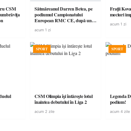
ntru CSM
Sătmăreanul Darren Betea, pe
Frații Kova
Dumbrăvița
podiumul Campionatului
meciuri im
on
European RMC CE, după un
acum 1 zi
duel spectaculos cu fiul lui Kimi
acum 1 zi
Räikkönen
SPORT
SPORT
CSM Olimpia își întărește lotul
Legenda Da
înaintea debutului în Liga 2
podium!
acum 2 zile
acum 4 zile