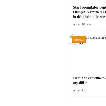
Start promițător pe
Olimpia. Remiză la 
în debutul noului sez
acum 16 ore
SPORT
Debut pe caniculă în duelul
orgoliilor
acum 1 zi