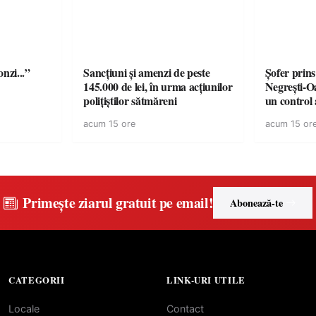
onzi...”
Sancțiuni și amenzi de peste
Șofer prins
145.000 de lei, în urma acțiunilor
Negrești-O
polițiștilor sătmăreni
un control a
acum 15 ore
acum 15 or
Primește ziarul gratuit pe email!
Abonează-te
CATEGORII
LINK-URI UTILE
Locale
Contact