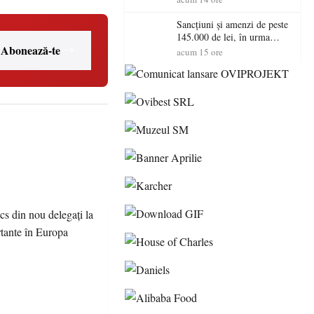
Sancțiuni și amenzi de peste
145.000 de lei, în urma
Abonează-te
acțiunilor polițiștilor
acum 15 ore
sătmăreni