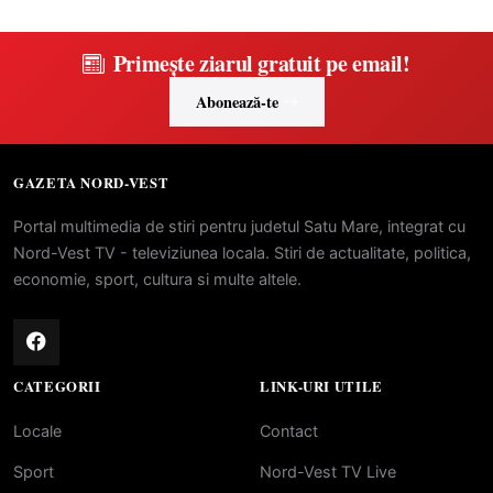
Primește ziarul gratuit pe email!
Abonează-te
GAZETA NORD-VEST
Portal multimedia de stiri pentru judetul Satu Mare, integrat cu
Nord-Vest TV - televiziunea locala. Stiri de actualitate, politica,
economie, sport, cultura si multe altele.
CATEGORII
LINK-URI UTILE
Locale
Contact
Sport
Nord-Vest TV Live