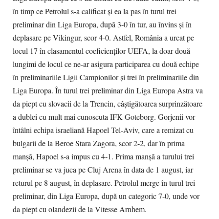
în timp ce Petrolul s-a calificat și ea la pas în turul trei
preliminar din Liga Europa, după 3-0 în tur, au învins și în
deplasare pe Vikingur, scor 4-0. Astfel, România a urcat pe
locul 17 în clasamentul coeficienților UEFA, la doar două
lungimi de locul ce ne-ar asigura participarea cu două echipe
în preliminariile Ligii Campionilor și trei în preliminariile din
Liga Europa. În turul trei preliminar din Liga Europa Astra va
da piept cu slovacii de la Trencin, câștigătoarea surprinzătoare
a dublei cu mult mai cunoscuta IFK Goteborg. Gorjenii vor
întâlni echipa israeliană Hapoel Tel-Aviv, care a remizat cu
bulgarii de la Beroe Stara Zagora, scor 2-2, dar în prima
manşă, Hapoel s-a impus cu 4-1. Prima manşă a turului trei
preliminar se va juca pe Cluj Arena în data de 1 august, iar
returul pe 8 august, în deplasare. Petrolul merge în turul trei
preliminar, din Liga Europa, după un categoric 7-0, unde vor
da piept cu olandezii de la Vitesse Arnhem.