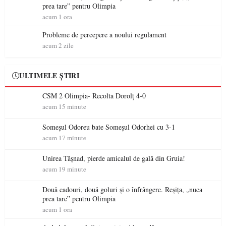
prea tare” pentru Olimpia
acum 1 ora
Probleme de percepere a noului regulament
acum 2 zile
ULTIMELE ȘTIRI
CSM 2 Olimpia- Recolta Dorolț 4-0
acum 15 minute
Someșul Odoreu bate Someșul Odorhei cu 3-1
acum 17 minute
Unirea Tășnad, pierde amicalul de gală din Gruia!
acum 19 minute
Două cadouri, două goluri și o înfrângere. Reșița, „nuca
prea tare” pentru Olimpia
acum 1 ora