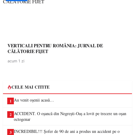
VERTICALI PENTRU ROMÂNIA: JURNAL DE
CĂLĂTORIE FIJET
acum 1 zi
CELE MAI CITITE
Au venit oșenii acasă…
1
ACCIDENT. O oșancă din Negrești-Oaș a lovit pe trecere un oșan
2
octogenar
INCREDIBIL!!! Șofer de 90 de ani a produs un accident pe o
3