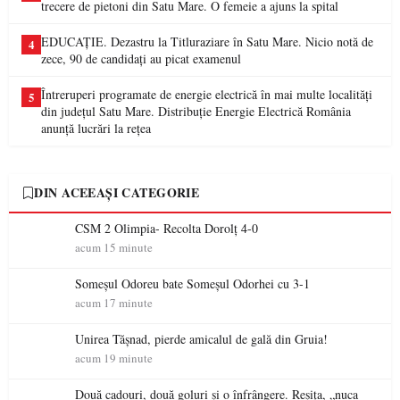
trecere de pietoni din Satu Mare. O femeie a ajuns la spital
EDUCAȚIE. Dezastru la Titluraziare în Satu Mare. Nicio notă de
4
zece, 90 de candidați au picat examenul
Întreruperi programate de energie electrică în mai multe localități
5
din județul Satu Mare. Distribuție Energie Electrică România
anunță lucrări la rețea
DIN ACEEAȘI CATEGORIE
CSM 2 Olimpia- Recolta Dorolț 4-0
acum 15 minute
Someșul Odoreu bate Someșul Odorhei cu 3-1
acum 17 minute
Unirea Tășnad, pierde amicalul de gală din Gruia!
acum 19 minute
Două cadouri, două goluri și o înfrângere. Reșița, „nuca