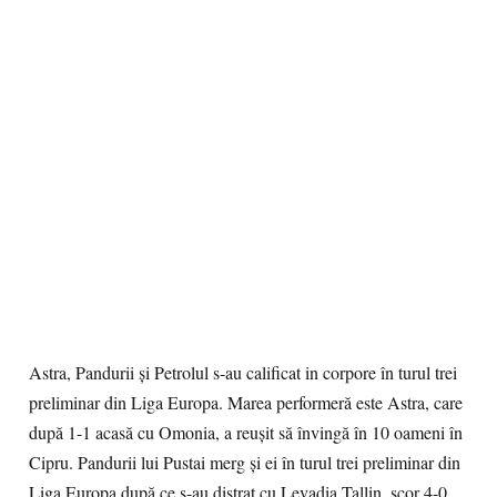
Astra, Pandurii și Petrolul s-au calificat in corpore în turul trei
preliminar din Liga Europa. Marea performeră este Astra, care
după 1-1 acasă cu Omonia, a reușit să învingă în 10 oameni în
Cipru. Pandurii lui Pustai merg și ei în turul trei preliminar din
Liga Europa după ce s-au distrat cu Levadia Tallin, scor 4-0,