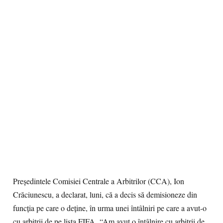
Preşedintele Comisiei Centrale a Arbitrilor (CCA), Ion
Crăciunescu, a declarat, luni, că a decis să demisioneze din
funcţia pe care o deţine, în urma unei întâlniri pe care a avut-o
cu arbitrii de pe lista FIFA. “Am avut o întâlnire cu arbitrii de