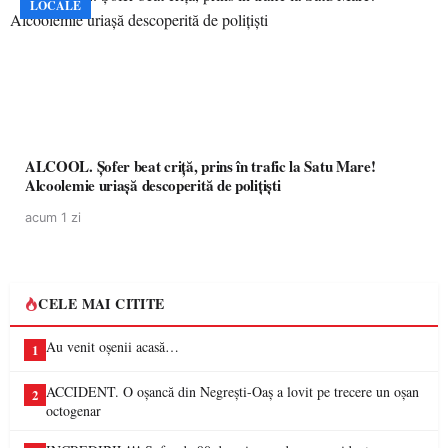
LOCALE
ALCOOL. Șofer beat criță, prins în trafic la Satu Mare!
Alcoolemie uriașă descoperită de polițiști
acum 1 zi
CELE MAI CITITE
Au venit oșenii acasă…
1
ACCIDENT. O oșancă din Negrești-Oaș a lovit pe trecere un oșan
2
octogenar