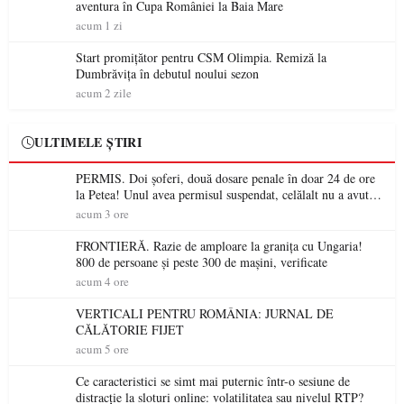
aventura în Cupa României la Baia Mare
acum 1 zi
Start promițător pentru CSM Olimpia. Remiză la
Dumbrăvița în debutul noului sezon
acum 2 zile
ULTIMELE ȘTIRI
PERMIS. Doi șoferi, două dosare penale în doar 24 de ore
la Petea! Unul avea permisul suspendat, celălalt nu a avut
niciodată permis
acum 3 ore
FRONTIERĂ. Razie de amploare la granița cu Ungaria!
800 de persoane și peste 300 de mașini, verificate
acum 4 ore
VERTICALI PENTRU ROMÂNIA: JURNAL DE
CĂLĂTORIE FIJET
acum 5 ore
Ce caracteristici se simt mai puternic într-o sesiune de
distracție la sloturi online: volatilitatea sau nivelul RTP?