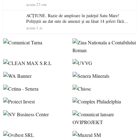
acum 23 ore
ACȚIUNE. Razie de amploare în județul Satu Mare!
Polițiștii au dat sute de amenzi și au lăsat 14 șoferi fără
permis într-o singură zi
acum 1 zi