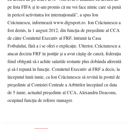
pe lista FIFA şi le-am promis că nu voi face nimic care să pună
în pericol activitatea lor internaţională”, a spus Ion
Crăciunescu, informează www.digisport.ro. Ion Crăciunescu a
fost demis, la 1 august 2012, din funcţia de preşedinte al CCA
de către Comitetul Executiv al FRF, întrunit la Casa
Fotbalului, fără a i se oferi o explicaţie. Ulterior, Crăciunescu a
atacat decizia FRF în justiţie şi a avut câştig de cauză, federaţia
fiind obligată să-i achite salariile restante plus dobânda aferentă
şi să-l repună în funcţie. Comitetul Executiv al FRF a decis, la
începutul lunii iunie, ca Ion Crăciunescu să revină în postul de
preşedinte al Comisiei Centrale a Arbitrilor începând cu data
de 5 iunie, actualul preşedinte al CCA, Alexandru Deaconu,
ocupând funcţia de referee manager.