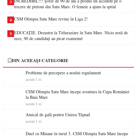
INCREDIBIL!!! Șofer de 90 de ani a produs un accident pe o
3
trecere de pietoni din Satu Mare. O femeie a ajuns la spital
CSM Olimpia Satu Mare revine în Liga 2!
4
EDUCAȚIE. Dezastru la Titluraziare în Satu Mare. Nicio notă de
5
zece, 90 de candidați au picat examenul
DIN ACEEAȘI CATEGORIE
Probleme de percepere a noului regulament
acum 1 zi
CSM Olimpia Satu Mare începe aventura în Cupa României
la Baia Mare
acum 1 zi
Amical de gală pentru Unirea Tășnad
acum 1 zi
Duel cu Minaur în turul 3. CSM Olimpia Satu Mare începe