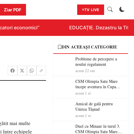
Ziar PDF
TV LIVE
atori economici”
EDUCAȚIE. Dezastru la Titlura
DIN ACEEAȘI CATEGORIE
Probleme de percepere a
noului regulament
acum 22 ore
CSM Olimpia Satu Mare
începe aventura în Cupa
României la Baia Mare
acum 1 zi
Amical de gală pentru
Unirea Tășnad
acum 1 zi
gătit mai multe
Duel cu Minaur în turul 3.
i între echipele
CSM Olimpia Satu Mare