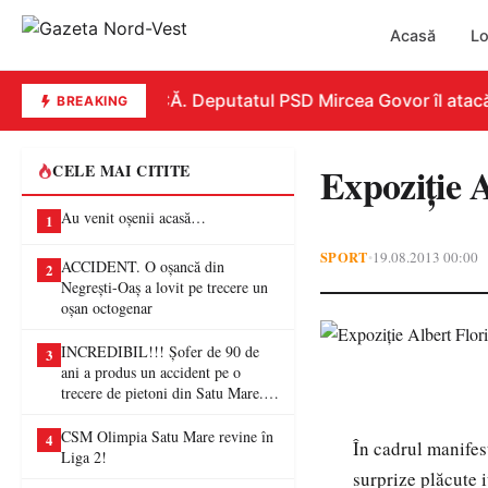
Acasă
Lo
REPLICĂ. Deputatul PSD Mircea Govor îl atacă dur
BREAKING
Expoziţie 
CELE MAI CITITE
Au venit oșenii acasă…
1
SPORT
19.08.2013 00:00
•
ACCIDENT. O oșancă din
2
Negrești-Oaș a lovit pe trecere un
oșan octogenar
INCREDIBIL!!! Șofer de 90 de
3
ani a produs un accident pe o
trecere de pietoni din Satu Mare. O
femeie a ajuns la spital
CSM Olimpia Satu Mare revine în
4
În cadrul manifes
Liga 2!
surprize plăcute 