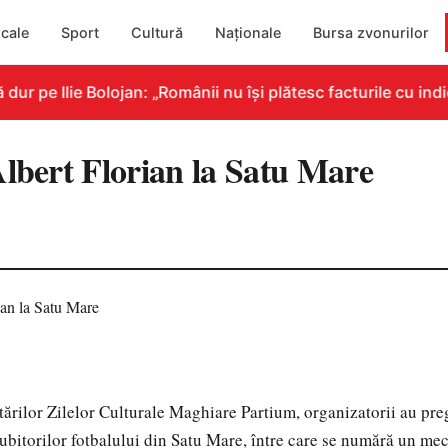
cale
Sport
Cultură
Naționale
Bursa zvonurilor
 pe Ilie Bolojan: „Românii nu își plătesc facturile cu indic
Albert Florian la Satu Mare
tărilor Zilelor Culturale Maghiare Partium, organizatorii au pre
iubitorilor fotbalului din Satu Mare, între care se numără un mec