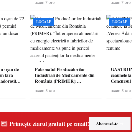
acum 7 ore
acum 7 ore
singură zi
LOCALE
LOCALE
 oșan de
Patronatul Producătorilor
GASTRONOMIE 
lan fără
Industriali de Medicamente din
ceaunele l
 cadorosit
România (PRIMER):
Concursul
“Întreruperea alimentării cu
revine cu 
acum 8 ore
acum 8 ore
energie electrică a fabricilor de
spectaculoa
medicamente va pune în pericol
de renume
accesul pacienților la
medicamente esențiale
Primește ziarul gratuit pe email!
Abonează-te