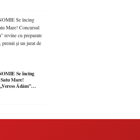
Se încing
a Satu Mare!
 „Veress Ádám”
preparate
se, premii și un jurat