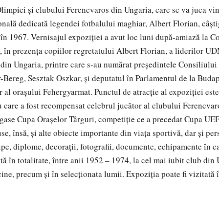
limpiei şi clubului Ferencvaros din Ungaria, care se va juca vin
onală dedicată legendei fotbalului maghiar, Albert Florian, câşti
în 1967. Vernisajul expoziţiei a avut loc luni după-amiază la C
 în prezenţa copiilor regretatului Albert Florian, a liderilor 
ţi din Ungaria, printre care s-au numărat preşedintele Consiliulu
Bereg, Sesztak Oszkar, şi deputatul în Parlamentul de la Budapes
r al oraşului Fehergyarmat. Punctul de atracţie al expoziţiei este
 care a fost recompensat celebrul jucător al clubului Ferencvar
igase Cupa Oraşelor Târguri, competiţie ce a precedat Cupa UEFA
e, însă, şi alte obiecte importante din viaţa sportivă, dar şi per
upe, diplome, decoraţii, fotografii, documente, echipamente în ca
tă în totalitate, între anii 1952 – 1974, la cel mai iubit club din 
cine, precum şi în selecţionata lumii. Expoziţia poate fi vizitată