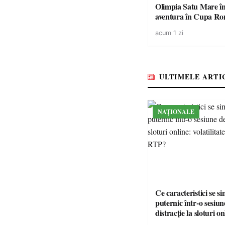
Olimpia Satu Mare î
aventura în Cupa Rom
Baia Mare
acum 1 zi
ULTIMELE ARTI
NAȚIONALE
Ce caracteristici se s
puternic într-o sesiun
distracție la sloturi on
volatilitatea sau nive