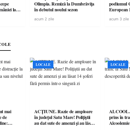
ncepe
Olimpia. Remiză la Dumbrăvița
podiumul 
âniei la
în debutul noului sezon
European
duel specta
acum 2 zile
acum 3 zile
Räikkönen
COLE
LOCALE
LOCALE
imt mai
ACȚIUNE. Razie de amploare
ALCOOL. Șo
e de
în județul Satu Mare! Polițiștii
prins în tr
line:
au dat sute de amenzi și au lăsat
Alcoolemie
lul RTP?
14 șoferi fără permis într-o
polițiști