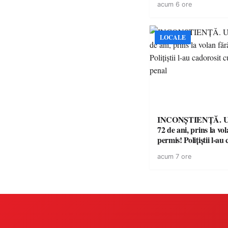
acum 6 ore
LOCALE
INCONȘTIENȚĂ. Un
72 de ani, prins la vo
permis! Polițiștii l-au
cu un dosar penal
acum 7 ore