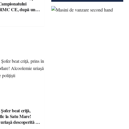
Campionatului
 RMC CE, după un
culos cu fiul lui Kimi
fer beat criță,
afic la Satu Mare!
 uriașă descoperită de