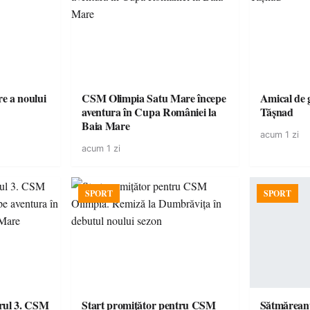
e a noului
CSM Olimpia Satu Mare începe
Amical de 
aventura în Cupa României la
Tășnad
Baia Mare
acum 1 zi
acum 1 zi
SPORT
SPORT
urul 3. CSM
Start promițător pentru CSM
Sătmăreanu