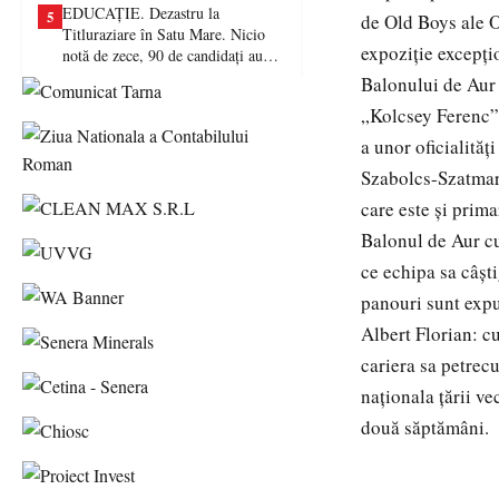
EDUCAȚIE. Dezastru la
5
de Old Boys ale O
Titluraziare în Satu Mare. Nicio
expoziţie excepţi
notă de zece, 90 de candidați au
picat examenul
Balonului de Aur 
„Kolcsey Ferenc”,
a unor oficialită
Szabolcs-Szatmar-
care este şi prima
Balonul de Aur cu
ce echipa sa câşt
panouri sunt expus
Albert Florian: c
cariera sa petrecu
naţionala ţării ve
două săptămâni.