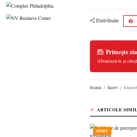
Distribuie:
Primește zia
Abonează-te și citeșt
Acasa
Sport
Expoziţ
ARTICOLE SIMI
SPORT