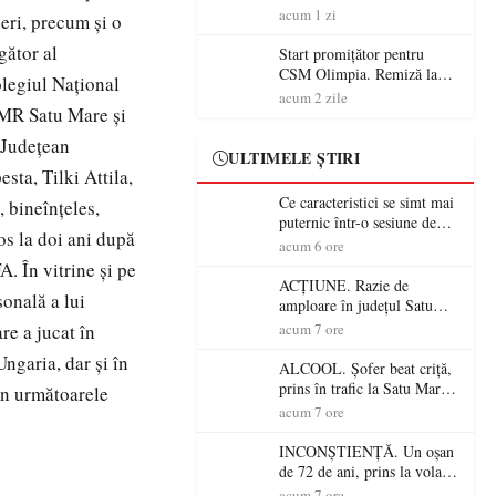
începe aventura în Cupa
acum 1 zi
eri, precum şi o
României la Baia Mare
gător al
Start promițător pentru
CSM Olimpia. Remiză la
olegiul Naţional
Dumbrăvița în debutul
acum 2 zile
UDMR Satu Mare şi
noului sezon
i Judeţean
ULTIMELE ȘTIRI
ta, Tilki Attila,
Ce caracteristici se simt mai
, bineînţeles,
puternic într-o sesiune de
os la doi ani după
distracție la sloturi online:
acum 6 ore
volatilitatea sau nivelul
. În vitrine şi pe
RTP?
ACȚIUNE. Razie de
sonală a lui
amploare în județul Satu
Mare! Polițiștii au dat sute
re a jucat în
acum 7 ore
de amenzi și au lăsat 14
Ungaria, dar şi în
șoferi fără permis într-o
ALCOOL. Șofer beat criță,
singură zi
prins în trafic la Satu Mare!
 în următoarele
Alcoolemie uriașă
acum 7 ore
descoperită de polițiști
INCONȘTIENȚĂ. Un oșan
de 72 de ani, prins la volan
fără permis! Polițiștii l-au
acum 7 ore