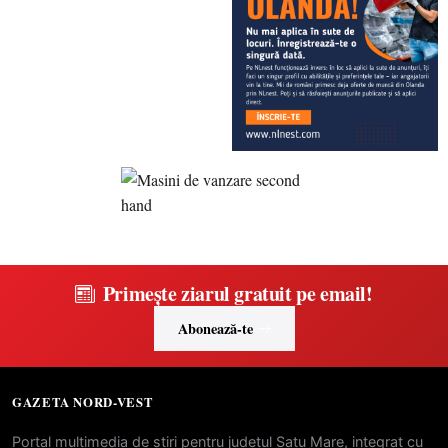
Primește ziarul gratuit pe email!
Abonează-te
GAZETA NORD-VEST
Portal multimedia de stiri pentru judetul Satu Mare, integrat cu