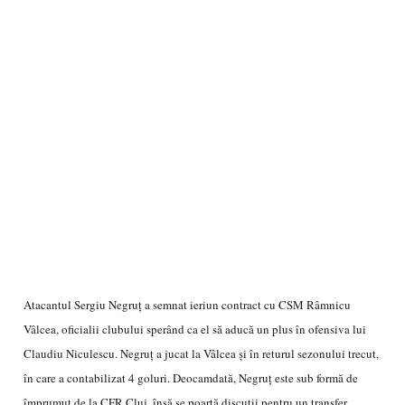
Atacantul Sergiu Negruţ a semnat ieriun contract cu CSM Râmnicu
Vâlcea, oficialii clubului sperând ca el să aducă un plus în ofensiva lui
Claudiu Niculescu. Negruţ a jucat la Vâlcea şi în returul sezonului trecut,
în care a contabilizat 4 goluri. Deocamdată, Negruţ este sub formă de
împrumut de la CFR Cluj, însă se poartă discuţii pentru un transfer