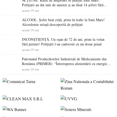
ACȚIUNE. Razie de amploare în județul Satu Mare!
Polițiștii au dat sute de amenzi și au lăsat 14 șoferi fără
permis într-o singură zi
acum 19 ore
ALCOOL. Șofer beat criță, prins în trafic la Satu Mare!
Alcoolemie uriașă descoperită de polițiști
acum 19 ore
INCONȘTIENȚĂ. Un oșan de 72 de ani, prins la volan
fără permis! Polițiștii l-au cadorosit cu un dosar penal
acum 19 ore
Patronatul Producătorilor Industriali de Medicamente din
România (PRIMER): “Întreruperea alimentării cu energie
electrică a fabricilor de medicamente va pune în pericol
acum 19 ore
accesul pacienților la medicamente esențiale