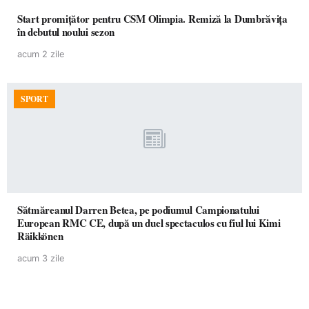
Start promițător pentru CSM Olimpia. Remiză la Dumbrăvița
în debutul noului sezon
acum 2 zile
SPORT
Sătmăreanul Darren Betea, pe podiumul Campionatului
European RMC CE, după un duel spectaculos cu fiul lui Kimi
Räikkönen
acum 3 zile