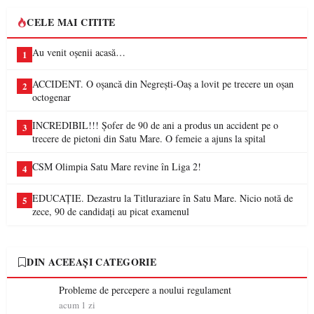
CELE MAI CITITE
Au venit oșenii acasă…
1
ACCIDENT. O oșancă din Negrești-Oaș a lovit pe trecere un oșan
2
octogenar
INCREDIBIL!!! Șofer de 90 de ani a produs un accident pe o
3
trecere de pietoni din Satu Mare. O femeie a ajuns la spital
CSM Olimpia Satu Mare revine în Liga 2!
4
EDUCAȚIE. Dezastru la Titluraziare în Satu Mare. Nicio notă de
5
zece, 90 de candidați au picat examenul
DIN ACEEAȘI CATEGORIE
Probleme de percepere a noului regulament
acum 1 zi