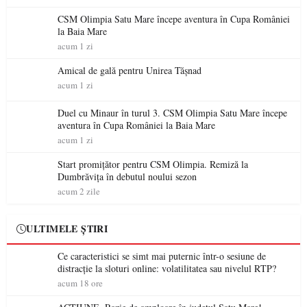
CSM Olimpia Satu Mare începe aventura în Cupa României
la Baia Mare
acum 1 zi
Amical de gală pentru Unirea Tășnad
acum 1 zi
Duel cu Minaur în turul 3. CSM Olimpia Satu Mare începe
aventura în Cupa României la Baia Mare
acum 1 zi
Start promițător pentru CSM Olimpia. Remiză la
Dumbrăvița în debutul noului sezon
acum 2 zile
ULTIMELE ȘTIRI
Ce caracteristici se simt mai puternic într-o sesiune de
distracție la sloturi online: volatilitatea sau nivelul RTP?
acum 18 ore