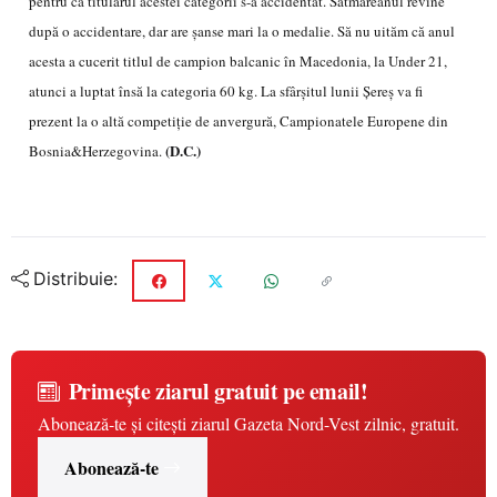
pentru că titularul acestei categorii s-a accidentat. Sătmăreanul revine
după o accidentare, dar are şanse mari la o medalie. Să nu uităm că anul
acesta a cucerit titlul de campion balcanic în Macedonia, la Under 21,
atunci a luptat însă la categoria 60 kg. La sfârşitul lunii Şereş va fi
prezent la o altă competiţie de anvergură, Campionatele Europene din
(D.C.)
Bosnia&Herzegovina.
Distribuie:
Primește ziarul gratuit pe email!
Abonează-te și citești ziarul Gazeta Nord-Vest zilnic, gratuit.
Abonează-te