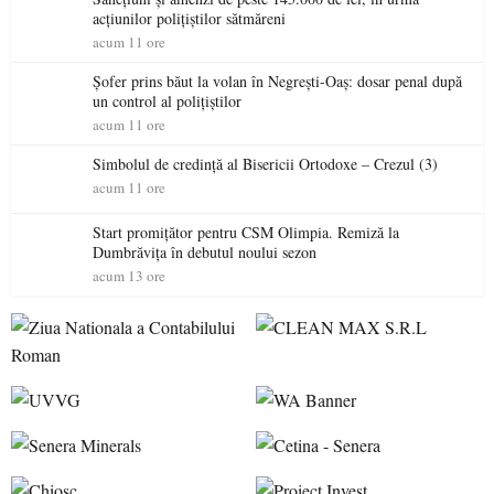
acțiunilor polițiștilor sătmăreni
acum 11 ore
Șofer prins băut la volan în Negrești-Oaș: dosar penal după
un control al polițiștilor
acum 11 ore
Simbolul de credinţă al Bisericii Ortodoxe – Crezul (3)
acum 11 ore
Start promițător pentru CSM Olimpia. Remiză la
Dumbrăvița în debutul noului sezon
acum 13 ore