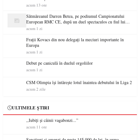
acum 13 ore
Sătmăreanul Darren Betea, pe podiumul Campionatului
European RMC CE, după un duel spectaculos cu fiul lui
Kimi Räikkönen
acum 1 zi
Frații Kovacs din nou delegați la meciuri importante în
Europa
acum 1 zi
Debut pe caniculă în duelul orgoliilor
acum 1 zi
CSM Olimpia își întărește lotul înaintea debutului în Liga 2
acum 2 zile
ULTIMELE ȘTIRI
,,Iubiți și câinii vagabonzi...”
acum 11 ore
Sancțiuni și amenzi de peste 145.000 de lei, în urma