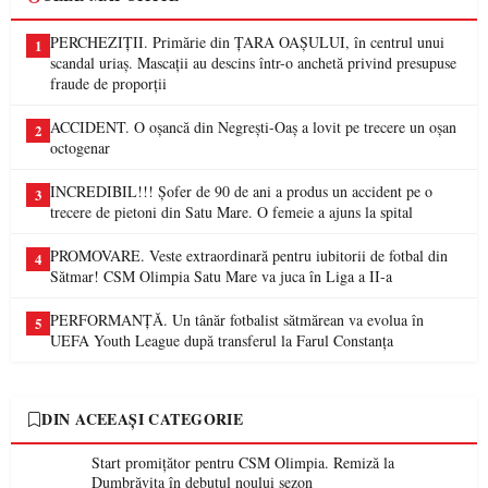
PERCHEZIȚII. Primărie din ȚARA OAȘULUI, în centrul unui
1
scandal uriaș. Mascații au descins într-o anchetă privind presupuse
fraude de proporții
ACCIDENT. O oșancă din Negrești-Oaș a lovit pe trecere un oșan
2
octogenar
INCREDIBIL!!! Șofer de 90 de ani a produs un accident pe o
3
trecere de pietoni din Satu Mare. O femeie a ajuns la spital
PROMOVARE. Veste extraordinară pentru iubitorii de fotbal din
4
Sătmar! CSM Olimpia Satu Mare va juca în Liga a II-a
PERFORMANȚĂ. Un tânăr fotbalist sătmărean va evolua în
5
UEFA Youth League după transferul la Farul Constanța
DIN ACEEAȘI CATEGORIE
Start promițător pentru CSM Olimpia. Remiză la
Dumbrăvița în debutul noului sezon