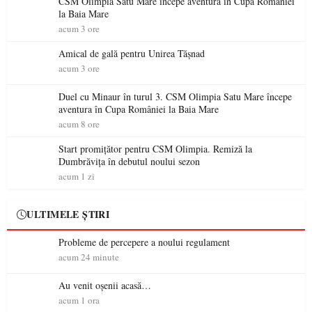
CSM Olimpia Satu Mare începe aventura în Cupa României
la Baia Mare
acum 3 ore
Amical de gală pentru Unirea Tășnad
acum 3 ore
Duel cu Minaur în turul 3. CSM Olimpia Satu Mare începe
aventura în Cupa României la Baia Mare
acum 8 ore
Start promițător pentru CSM Olimpia. Remiză la
Dumbrăvița în debutul noului sezon
acum 1 zi
ULTIMELE ȘTIRI
Probleme de percepere a noului regulament
acum 24 minute
Au venit oșenii acasă…
acum 1 ora