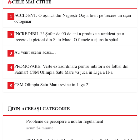
CELE MAI CITITE
ACCIDENT. O oșancă din Negrești-Oaș a lovit pe trecere un oșan
1
octogenar
INCREDIBIL!!! Șofer de 90 de ani a produs un accident pe o
2
trecere de pietoni din Satu Mare. O femeie a ajuns la spital
Au venit oșenii acasă…
3
PROMOVARE. Veste extraordinară pentru iubitorii de fotbal din
4
Sătmar! CSM Olimpia Satu Mare va juca în Liga a II-a
CSM Olimpia Satu Mare revine în Liga 2!
5
DIN ACEEAȘI CATEGORIE
Probleme de percepere a noului regulament
acum 24 minute