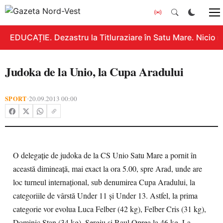
EDUCAȚIE. Dezastru la Titluraziare în Satu Mare. Nicio n
Judoka de la Unio, la Cupa Aradului
SPORT
20.09.2013 00:00
•
O delegaţie de judoka de la CS Unio Satu Mare a pornit în
această dimineaţă, mai exact la ora 5.00, spre Arad, unde are
loc turneul internaţional, sub denumirea Cupa Aradului, la
categoriile de vârstă Under 11 şi Under 13. Astfel, la prima
categorie vor evolua Luca Felber (42 kg), Felber Cris (31 kg),
Dominic Stan (34 kg), Sergiu şi Raul Oprea la 46 kg. La