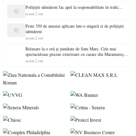
Polițiștii sătmăreni fac apel la responsabilitate în trafic…
acum 2 ore
Peste 350 de amenzi aplicate într-o singură zi de polițiștii
sătmăreni
acum 2 ore
Relaxare la o oră și jumătate de Satu Mare. Cele mai
spectaculoase piscine exterioare cu cazare din Maramureș,
ideale pentru o escapadă de vară
acum 2 ore