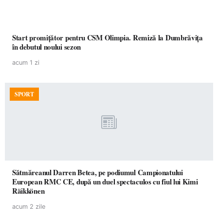
Start promițător pentru CSM Olimpia. Remiză la Dumbrăvița
în debutul noului sezon
acum 1 zi
SPORT
Sătmăreanul Darren Betea, pe podiumul Campionatului
European RMC CE, după un duel spectaculos cu fiul lui Kimi
Räikkönen
acum 2 zile