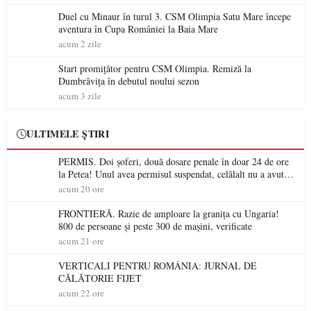
Duel cu Minaur în turul 3. CSM Olimpia Satu Mare începe
aventura în Cupa României la Baia Mare
acum 2 zile
Start promițător pentru CSM Olimpia. Remiză la
Dumbrăvița în debutul noului sezon
acum 3 zile
ULTIMELE ȘTIRI
PERMIS. Doi șoferi, două dosare penale în doar 24 de ore
la Petea! Unul avea permisul suspendat, celălalt nu a avut
niciodată permis
acum 20 ore
FRONTIERĂ. Razie de amploare la granița cu Ungaria!
800 de persoane și peste 300 de mașini, verificate
acum 21 ore
VERTICALI PENTRU ROMÂNIA: JURNAL DE
CĂLĂTORIE FIJET
acum 22 ore