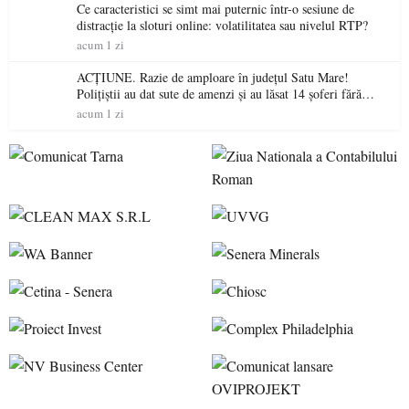
Ce caracteristici se simt mai puternic într-o sesiune de
distracție la sloturi online: volatilitatea sau nivelul RTP?
acum 1 zi
ACȚIUNE. Razie de amploare în județul Satu Mare!
Polițiștii au dat sute de amenzi și au lăsat 14 șoferi fără
permis într-o singură zi
acum 1 zi