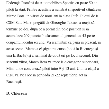
Federaţia Română de Automobilism Sportiv, cu peste 50 de
piloţi la start. Printre aceştia s-a numărat şi sportivul sătmărean
Marco Bota, în vârstă de nouă ani la clasa Pufo. Pilotul de la
CSM Satu Mare, pregătit de Gheorghe Takacs, a reuşit să
termine pe doi, după ce a pornit din pole position şi să
acumuleze 209 puncte în clasamentul general, cu 43 peste
ocupantul locului secund. Vă reamintim că până în prezent, în
acest sezon, Marco a câştigat trei curse (două la Bucureşti şi
una la Bacău) şi a terminat de două ori pe locul secund. Din
sezonul viitor, Marco Bota va trece la o categorie superioară,
Mini, unde concurează piloţi între 9 şi 13 ani. Ultima etapă a
C.N. va avea loc în perioada 21-22 septembrie, tot la
Bucureşti.
D. Chiorean