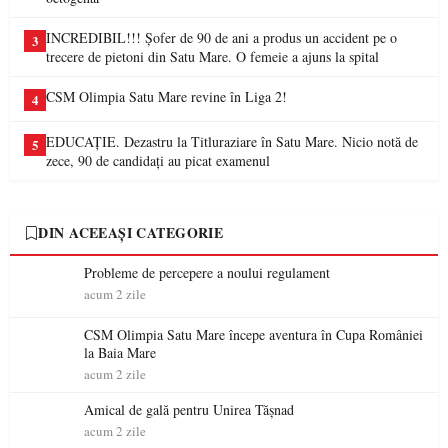
INCREDIBIL!!! Șofer de 90 de ani a produs un accident pe o
3
trecere de pietoni din Satu Mare. O femeie a ajuns la spital
CSM Olimpia Satu Mare revine în Liga 2!
4
EDUCAȚIE. Dezastru la Titluraziare în Satu Mare. Nicio notă de
5
zece, 90 de candidați au picat examenul
DIN ACEEAȘI CATEGORIE
Probleme de percepere a noului regulament
acum 2 zile
CSM Olimpia Satu Mare începe aventura în Cupa României
la Baia Mare
acum 2 zile
Amical de gală pentru Unirea Tășnad
acum 2 zile