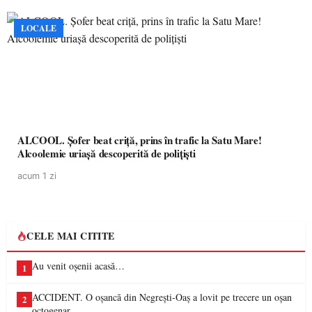
LOCALE
ALCOOL. Șofer beat criță, prins în trafic la Satu Mare!
Alcoolemie uriașă descoperită de polițiști
acum 1 zi
CELE MAI CITITE
Au venit oșenii acasă…
1
ACCIDENT. O oșancă din Negrești-Oaș a lovit pe trecere un oșan
2
octogenar