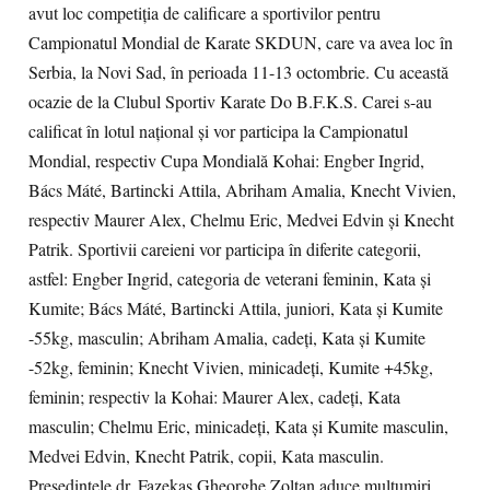
avut loc competiția de calificare a sportivilor pentru
Campionatul Mondial de Karate SKDUN, care va avea loc în
Serbia, la Novi Sad, în perioada 11-13 octombrie. Cu această
ocazie de la Clubul Sportiv Karate Do B.F.K.S. Carei s-au
calificat în lotul național și vor participa la Campionatul
Mondial, respectiv Cupa Mondială Kohai: Engber Ingrid,
Bács Máté, Bartincki Attila, Abriham Amalia, Knecht Vivien,
respectiv Maurer Alex, Chelmu Eric, Medvei Edvin și Knecht
Patrik. Sportivii careieni vor participa în diferite categorii,
astfel: Engber Ingrid, categoria de veterani feminin, Kata și
Kumite; Bács Máté, Bartincki Attila, juniori, Kata și Kumite
-55kg, masculin; Abriham Amalia, cadeți, Kata și Kumite
-52kg, feminin; Knecht Vivien, minicadeți, Kumite +45kg,
feminin; respectiv la Kohai: Maurer Alex, cadeți, Kata
masculin; Chelmu Eric, minicadeți, Kata și Kumite masculin,
Medvei Edvin, Knecht Patrik, copii, Kata masculin.
Președintele dr. Fazekas Gheorghe Zoltan aduce mulțumiri