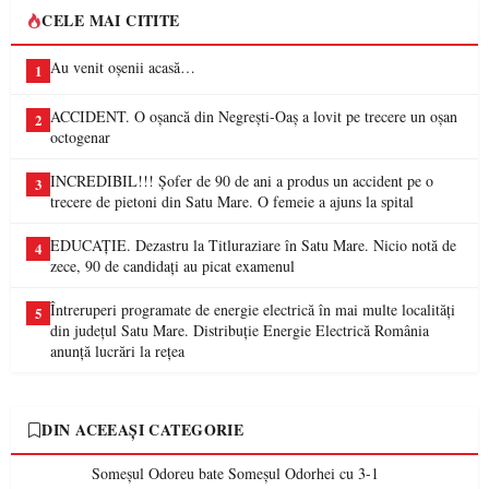
CELE MAI CITITE
Au venit oșenii acasă…
1
ACCIDENT. O oșancă din Negrești-Oaș a lovit pe trecere un oșan
2
octogenar
INCREDIBIL!!! Șofer de 90 de ani a produs un accident pe o
3
trecere de pietoni din Satu Mare. O femeie a ajuns la spital
EDUCAȚIE. Dezastru la Titluraziare în Satu Mare. Nicio notă de
4
zece, 90 de candidați au picat examenul
Întreruperi programate de energie electrică în mai multe localități
5
din județul Satu Mare. Distribuție Energie Electrică România
anunță lucrări la rețea
DIN ACEEAȘI CATEGORIE
Someșul Odoreu bate Someșul Odorhei cu 3-1