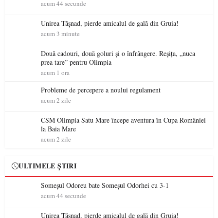
acum 44 secunde
Unirea Tășnad, pierde amicalul de gală din Gruia!
acum 3 minute
Două cadouri, două goluri și o înfrângere. Reșița, „nuca
prea tare” pentru Olimpia
acum 1 ora
Probleme de percepere a noului regulament
acum 2 zile
CSM Olimpia Satu Mare începe aventura în Cupa României
la Baia Mare
acum 2 zile
ULTIMELE ȘTIRI
Someșul Odoreu bate Someșul Odorhei cu 3-1
acum 44 secunde
Unirea Tășnad, pierde amicalul de gală din Gruia!