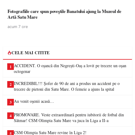
Fotografiile care spun poveștile Banatului ajung la Muzeul de
Artă Satu Mare
acum 7 ore
CELE MAI CITITE
ACCIDENT. O oșancă din Negrești-Oaș a lovit pe trecere un oșan
1
octogenar
INCREDIBIL!!! Șofer de 90 de ani a produs un accident pe o
2
trecere de pietoni din Satu Mare. O femeie a ajuns la spital
Au venit oșenii acasă…
3
PROMOVARE. Veste extraordinară pentru iubitorii de fotbal din
4
Sătmar! CSM Olimpia Satu Mare va juca în Liga a II-a
CSM Olimpia Satu Mare revine în Liga 2!
5