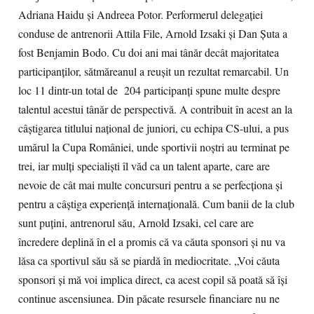
Adriana Haidu şi Andreea Potor. Performerul delegaţiei
conduse de antrenorii Attila File, Arnold Izsaki şi Dan Şuta a
fost Benjamin Bodo. Cu doi ani mai tânăr decât majoritatea
participanţilor, sătmăreanul a reuşit un rezultat remarcabil. Un
loc 11 dintr-un total de 204 participanţi spune multe despre
talentul acestui tânăr de perspectivă. A contribuit în acest an la
câştigarea titlului naţional de juniori, cu echipa CS-ului, a pus
umărul la Cupa României, unde sportivii noştri au terminat pe
trei, iar mulţi specialişti îl văd ca un talent aparte, care are
nevoie de cât mai multe concursuri pentru a se perfecţiona şi
pentru a câştiga experienţă internaţională. Cum banii de la club
sunt puţini, antrenorul său, Arnold Izsaki, cel care are
încredere deplină în el a promis că va căuta sponsori şi nu va
lăsa ca sportivul său să se piardă în mediocritate. „Voi căuta
sponsori şi mă voi implica direct, ca acest copil să poată să îşi
continue ascensiunea. Din păcate resursele financiare nu ne