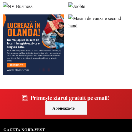
Primește ziarul gratuit pe email!
Abonează-te
GAZETA NORD-VEST