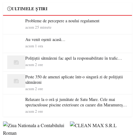
ULTIMELE ȘTIRI
Probleme de percepere a noului regulament
acum 25 minute
Au venit oșenii acasă…
acum 1 ora
Polițiștii sătmăreni fac apel la responsabilitate în trafic…
acum 2 ore
Peste 350 de amenzi aplicate într-o singură zi de polițiștii
sătmăreni
acum 2 ore
Relaxare la o oră și jumătate de Satu Mare. Cele mai
spectaculoase piscine exterioare cu cazare din Maramureș,
ideale pentru o escapadă de vară
acum 2 ore