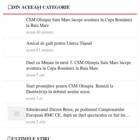
DIN ACEEAȘI CATEGORIE
CSM Olimpia Satu Mare începe aventura în Cupa României
la Baia Mare
acum 40 minute
Amical de gală pentru Unirea Tășnad
acum 41 minute
Duel cu Minaur în turul 3. CSM Olimpia Satu Mare începe
aventura în Cupa României la Baia Mare
acum 5 ore
Start promițător pentru CSM Olimpia. Remiză la
Dumbrăvița în debutul noului sezon
acum 1 zi
Sătmăreanul Darren Betea, pe podiumul Campionatului
European RMC CE, după un duel spectaculos cu fiul lui
Kimi Räikkönen
acum 2 zile
ULTIMELE ȘTIRI