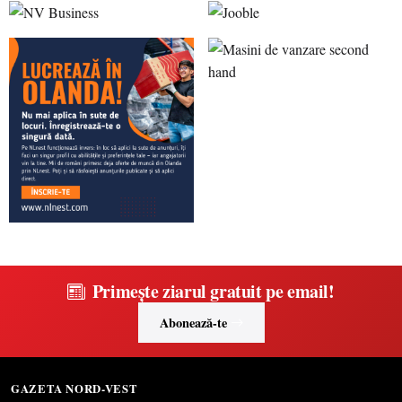
Primește ziarul gratuit pe email!
Abonează-te
GAZETA NORD-VEST