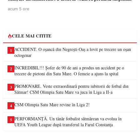
acum 5 ore
CELE MAI CITITE
ACCIDENT. O oșancă din Negrești-Oaș a lovit pe trecere un oșan
1
octogenar
INCREDIBIL!!! Șofer de 90 de ani a produs un accident pe o
2
trecere de pietoni din Satu Mare. O femeie a ajuns la spital
PROMOVARE. Veste extraordinară pentru iubitorii de fotbal din
3
Sătmar! CSM Olimpia Satu Mare va juca în Liga a II-a
CSM Olimpia Satu Mare revine în Liga 2!
4
PERFORMANȚĂ. Un tânăr fotbalist sătmărean va evolua în
5
UEFA Youth League după transferul la Farul Constanța