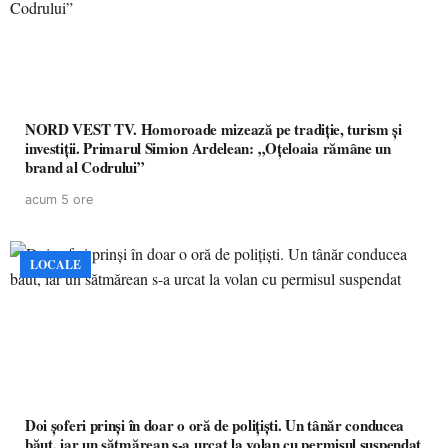
NORD VEST TV. Homoroade mizează pe tradiție, turism și
investiții. Primarul Simion Ardelean: „Oțeloaia rămâne un
brand al Codrului”
acum 5 ore
LOCALE
Doi șoferi prinși în doar o oră de polițiști. Un tânăr conducea
băut, iar un sătmărean s-a urcat la volan cu permisul suspendat