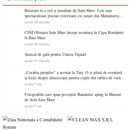
Relaxare la o oră și jumătate de Satu Mare. Cele mai
spectaculoase piscine exterioare cu cazare din Maramureș,
ideale pentru o escapadă de vară
acum 29 minute
CSM Olimpia Satu Mare începe aventura în Cupa României
la Baia Mare
acum 40 minute
Amical de gală pentru Unirea Tășnad
acum 41 minute
„Corabia piraților” a acostat la Turț. O zi plină de aventură
și lecții despre democrație pentru copiii din tabăra de vară
acum 5 ore
Fotografiile care spun poveștile Banatului ajung la Muzeul
de Artă Satu Mare
acum 5 ore