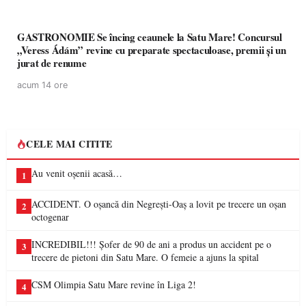
GASTRONOMIE Se încing ceaunele la Satu Mare! Concursul
„Veress Ádám” revine cu preparate spectaculoase, premii și un
jurat de renume
acum 14 ore
CELE MAI CITITE
Au venit oșenii acasă…
1
ACCIDENT. O oșancă din Negrești-Oaș a lovit pe trecere un oșan
2
octogenar
INCREDIBIL!!! Șofer de 90 de ani a produs un accident pe o
3
trecere de pietoni din Satu Mare. O femeie a ajuns la spital
CSM Olimpia Satu Mare revine în Liga 2!
4