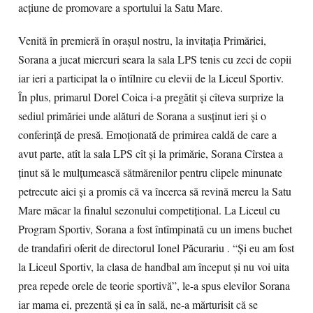
acţiune de promovare a sportului la Satu Mare.
Venită în premieră în oraşul nostru, la invitaţia Primăriei,
Sorana a jucat miercuri seara la sala LPS tenis cu zeci de copii
iar ieri a participat la o întîlnire cu elevii de la Liceul Sportiv.
În plus, primarul Dorel Coica i-a pregătit şi cîteva surprize la
sediul primăriei unde alături de Sorana a susţinut ieri şi o
conferinţă de presă. Emoţionată de primirea caldă de care a
avut parte, atît la sala LPS cît şi la primărie, Sorana Cîrstea a
ţinut să le mulţumească sătmărenilor pentru clipele minunate
petrecute aici şi a promis că va încerca să revină mereu la Satu
Mare măcar la finalul sezonului competiţional. La Liceul cu
Program Sportiv, Sorana a fost întîmpinată cu un imens buchet
de trandafiri oferit de directorul Ionel Păcurariu . “Şi eu am fost
la Liceul Sportiv, la clasa de handbal am început şi nu voi uita
prea repede orele de teorie sportivă”, le-a spus elevilor Sorana
iar mama ei, prezentă şi ea în sală, ne-a mărturisit că se