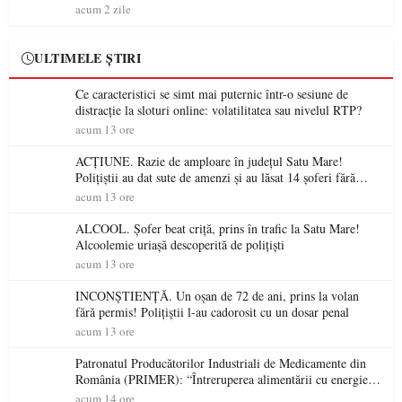
acum 2 zile
ULTIMELE ȘTIRI
Ce caracteristici se simt mai puternic într-o sesiune de
distracție la sloturi online: volatilitatea sau nivelul RTP?
acum 13 ore
ACȚIUNE. Razie de amploare în județul Satu Mare!
Polițiștii au dat sute de amenzi și au lăsat 14 șoferi fără
permis într-o singură zi
acum 13 ore
ALCOOL. Șofer beat criță, prins în trafic la Satu Mare!
Alcoolemie uriașă descoperită de polițiști
acum 13 ore
INCONȘTIENȚĂ. Un oșan de 72 de ani, prins la volan
fără permis! Polițiștii l-au cadorosit cu un dosar penal
acum 13 ore
Patronatul Producătorilor Industriali de Medicamente din
România (PRIMER): “Întreruperea alimentării cu energie
electrică a fabricilor de medicamente va pune în pericol
acum 14 ore