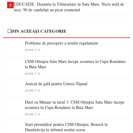
EDUCAȚIE. Dezastru la Titluraziare în Satu Mare. Nicio notă de
5
zece, 90 de candidați au picat examenul
DIN ACEEAȘI CATEGORIE
Probleme de percepere a noului regulament
acum 1 zi
CSM Olimpia Satu Mare începe aventura în Cupa României
la Baia Mare
acum 1 zi
Amical de gală pentru Unirea Tășnad
acum 1 zi
Duel cu Minaur în turul 3. CSM Olimpia Satu Mare începe
aventura în Cupa României la Baia Mare
acum 1 zi
Start promițător pentru CSM Olimpia. Remiză la
Dumbrăvița în debutul noului sezon