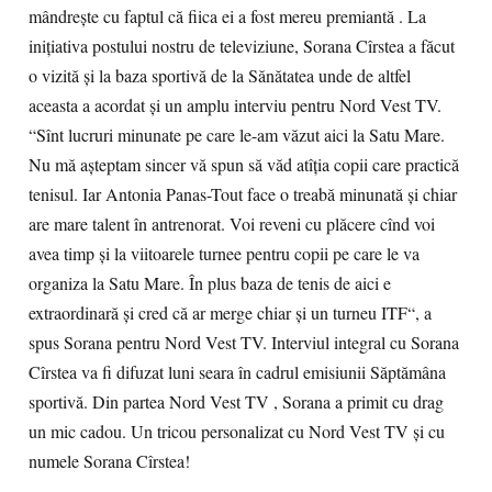
mândreşte cu faptul că fiica ei a fost mereu premiantă . La
iniţiativa postului nostru de televiziune, Sorana Cîrstea a făcut
o vizită şi la baza sportivă de la Sănătatea unde de altfel
aceasta a acordat şi un amplu interviu pentru Nord Vest TV.
“Sînt lucruri minunate pe care le-am văzut aici la Satu Mare.
Nu mă aşteptam sincer vă spun să văd atîţia copii care practică
tenisul. Iar Antonia Panas-Tout face o treabă minunată şi chiar
are mare talent în antrenorat. Voi reveni cu plăcere cînd voi
avea timp şi la viitoarele turnee pentru copii pe care le va
organiza la Satu Mare. În plus baza de tenis de aici e
extraordinară şi cred că ar merge chiar şi un turneu ITF“, a
spus Sorana pentru Nord Vest TV. Interviul integral cu Sorana
Cîrstea va fi difuzat luni seara în cadrul emisiunii Săptămâna
sportivă. Din partea Nord Vest TV , Sorana a primit cu drag
un mic cadou. Un tricou personalizat cu Nord Vest TV şi cu
numele Sorana Cîrstea!