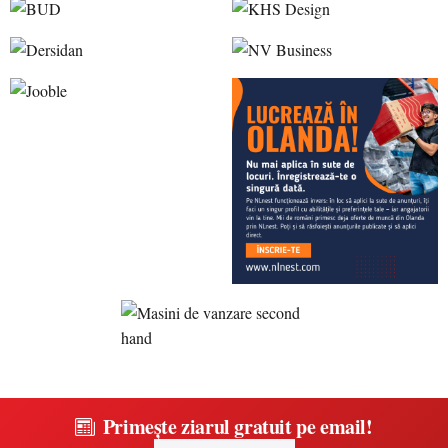
Primește ziarul gratuit pe email!