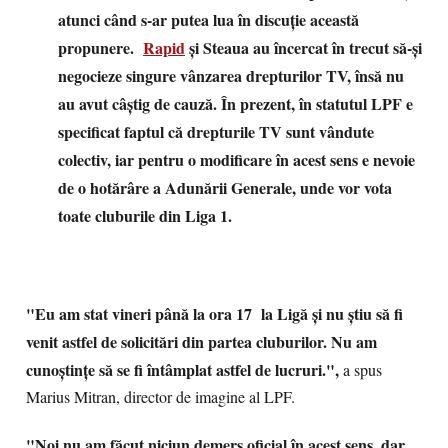
atunci când s-ar putea lua în discuţie această
propunere.
Rapid
şi Steaua au încercat în trecut să-şi
negocieze singure vânzarea drepturilor TV, însă nu
au avut câştig de cauză. În prezent, în statutul LPF e
specificat faptul că drepturile TV sunt vândute
colectiv, iar pentru o modificare în acest sens e nevoie
de o hotărâre a Adunării Generale, unde vor vota
toate cluburile din Liga 1.
"Eu am stat vineri până la ora 17 la Ligă şi nu ştiu să fi
venit astfel de solicitări din partea cluburilor. Nu am
cunoştinţe să se fi întâmplat astfel de lucruri.",
a spus
Marius Mitran, director de imagine al LPF.
"Noi nu am făcut niciun demers oficial în acest sens, dar