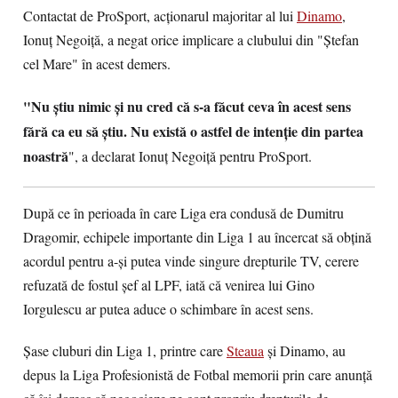
Contactat de ProSport, acţionarul majoritar al lui
Dinamo
,
Ionuţ Negoiţă, a negat orice implicare a clubului din "Ştefan
cel Mare" în acest demers.
"Nu ştiu nimic şi nu cred că s-a făcut ceva în acest sens
fără ca eu să ştiu. Nu există o astfel de intenţie din partea
noastră
", a declarat Ionuţ Negoiţă pentru ProSport.
După ce în perioada în care Liga era condusă de Dumitru
Dragomir, echipele importante din Liga 1 au încercat să obţină
acordul pentru a-şi putea vinde singure drepturile TV, cerere
refuzată de fostul şef al LPF, iată că venirea lui Gino
Iorgulescu ar putea aduce o schimbare în acest sens.
Şase cluburi din Liga 1, printre care
Steaua
şi Dinamo, au
depus la Liga Profesionistă de Fotbal memorii prin care anunţă