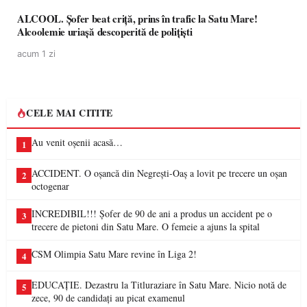
ALCOOL. Șofer beat criță, prins în trafic la Satu Mare!
Alcoolemie uriașă descoperită de polițiști
acum 1 zi
CELE MAI CITITE
Au venit oșenii acasă…
1
ACCIDENT. O oșancă din Negrești-Oaș a lovit pe trecere un oșan
2
octogenar
INCREDIBIL!!! Șofer de 90 de ani a produs un accident pe o
3
trecere de pietoni din Satu Mare. O femeie a ajuns la spital
CSM Olimpia Satu Mare revine în Liga 2!
4
EDUCAȚIE. Dezastru la Titluraziare în Satu Mare. Nicio notă de
5
zece, 90 de candidați au picat examenul