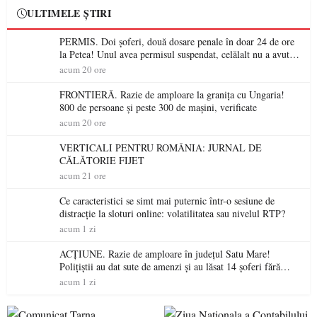
ULTIMELE ȘTIRI
PERMIS. Doi șoferi, două dosare penale în doar 24 de ore
la Petea! Unul avea permisul suspendat, celălalt nu a avut
niciodată permis
acum 20 ore
FRONTIERĂ. Razie de amploare la granița cu Ungaria!
800 de persoane și peste 300 de mașini, verificate
acum 20 ore
VERTICALI PENTRU ROMÂNIA: JURNAL DE
CĂLĂTORIE FIJET
acum 21 ore
Ce caracteristici se simt mai puternic într-o sesiune de
distracție la sloturi online: volatilitatea sau nivelul RTP?
acum 1 zi
ACȚIUNE. Razie de amploare în județul Satu Mare!
Polițiștii au dat sute de amenzi și au lăsat 14 șoferi fără
permis într-o singură zi
acum 1 zi