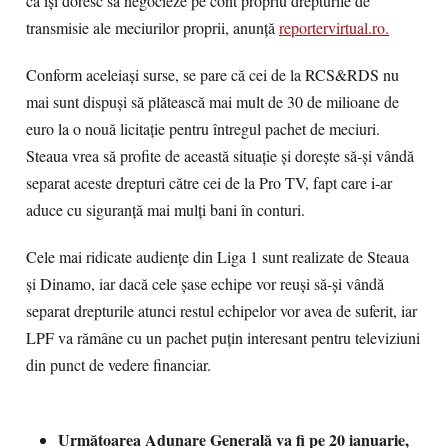
că îşi doresc să negocieze pe cont propriu drepturile de
transmisie ale meciurilor proprii, anunţă
reportervirtual.ro.
Conform aceleiaşi surse, se pare că cei de la RCS&RDS nu
mai sunt dispuşi să plătească mai mult de 30 de milioane de
euro la o nouă licitaţie pentru întregul pachet de meciuri.
Steaua vrea să profite de această situaţie şi doreşte să-şi vândă
separat aceste drepturi către cei de la Pro TV, fapt care i-ar
aduce cu siguranţă mai mulţi bani în conturi.
Cele mai ridicate audienţe din Liga 1 sunt realizate de Steaua
şi Dinamo, iar dacă cele şase echipe vor reuşi să-şi vândă
separat drepturile atunci restul echipelor vor avea de suferit, iar
LPF va rămâne cu un pachet puţin interesant pentru televiziuni
din punct de vedere financiar.
Următoarea Adunare Generală va fi pe 20 ianuarie,