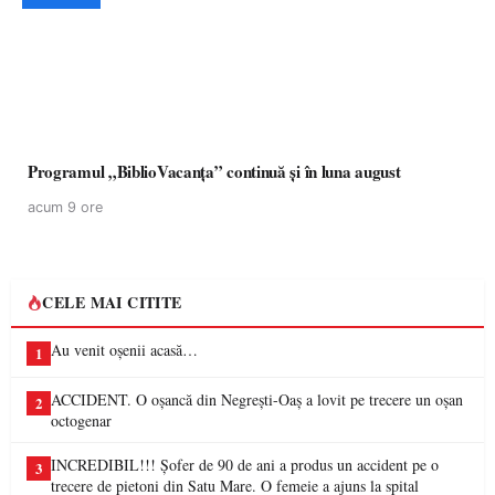
Programul „BiblioVacanța” continuă și în luna august
acum 9 ore
CELE MAI CITITE
Au venit oșenii acasă…
1
ACCIDENT. O oșancă din Negrești-Oaș a lovit pe trecere un oșan
2
octogenar
INCREDIBIL!!! Șofer de 90 de ani a produs un accident pe o
3
trecere de pietoni din Satu Mare. O femeie a ajuns la spital