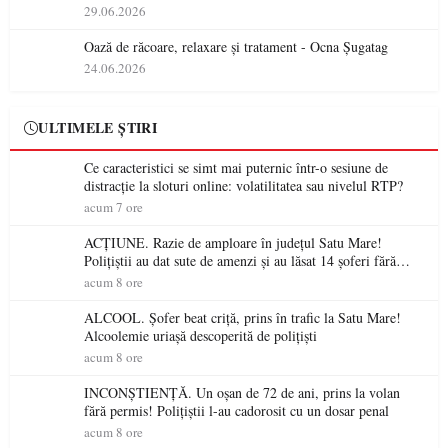
29.06.2026
Oază de răcoare, relaxare și tratament - Ocna Șugatag
24.06.2026
ULTIMELE ȘTIRI
Ce caracteristici se simt mai puternic într-o sesiune de
distracție la sloturi online: volatilitatea sau nivelul RTP?
acum 7 ore
ACȚIUNE. Razie de amploare în județul Satu Mare!
Polițiștii au dat sute de amenzi și au lăsat 14 șoferi fără
permis într-o singură zi
acum 8 ore
ALCOOL. Șofer beat criță, prins în trafic la Satu Mare!
Alcoolemie uriașă descoperită de polițiști
acum 8 ore
INCONȘTIENȚĂ. Un oșan de 72 de ani, prins la volan
fără permis! Polițiștii l-au cadorosit cu un dosar penal
acum 8 ore