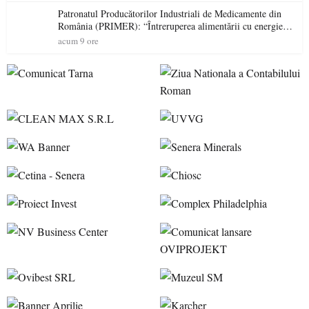
Patronatul Producătorilor Industriali de Medicamente din
România (PRIMER): “Întreruperea alimentării cu energie
electrică a fabricilor de medicamente va pune în pericol
acum 9 ore
accesul pacienților la medicamente esențiale