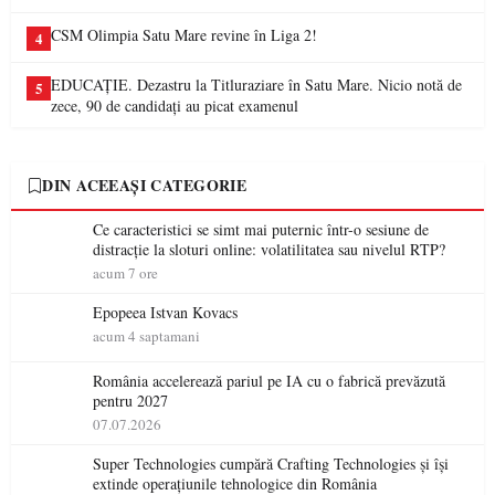
CSM Olimpia Satu Mare revine în Liga 2!
4
EDUCAȚIE. Dezastru la Titluraziare în Satu Mare. Nicio notă de
5
zece, 90 de candidați au picat examenul
DIN ACEEAȘI CATEGORIE
Ce caracteristici se simt mai puternic într-o sesiune de
distracție la sloturi online: volatilitatea sau nivelul RTP?
acum 7 ore
Epopeea Istvan Kovacs
acum 4 saptamani
România accelerează pariul pe IA cu o fabrică prevăzută
pentru 2027
07.07.2026
Super Technologies cumpără Crafting Technologies și își
extinde operațiunile tehnologice din România