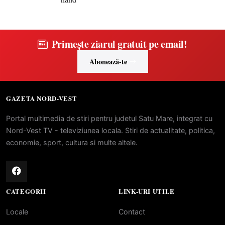
Primește ziarul gratuit pe email!
Abonează-te
GAZETA NORD-VEST
Portal multimedia de stiri pentru judetul Satu Mare, integrat cu
Nord-Vest TV - televiziunea locala. Stiri de actualitate, politica,
economie, sport, cultura si multe altele.
CATEGORII
LINK-URI UTILE
Locale
Contact