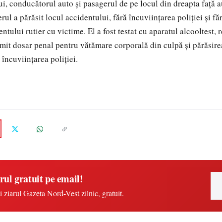
i, conducătorul auto și pasagerul de pe locul din dreapta faţă au
erul a părăsit locul accidentului, fără încuviinţarea poliţiei şi f
tului rutier cu victime. El a fost testat cu aparatul alcooltest, r
cmit dosar penal pent
ru vătămare corporală din culpă şi părăsire
 încuviinţarea poliţiei.
rul gratuit pe email!
i ziarul Gazeta Nord-Vest zilnic, gratuit.