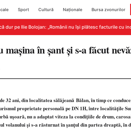
cale
Sport
Cultură
Naționale
Bursa zvonurilor
ur pe Ilie Bolojan: „Românii nu își plătesc facturile cu ind
 mașina în șant și s-a făcut nevă
0
de 32 ani, din localitatea sălăjeană Bălan, în timp ce conduc
urismul proprietate personală pe DN 1H, î
ntre localităţile S
urbă uşoară, nu a adaptat viteza la condiţiile de drum, carosa
ul volanului şi s-a răsturnat în şanţul din partea dreaptă, în 