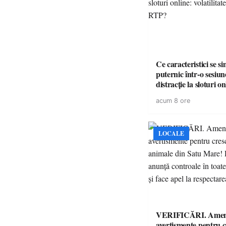
Ce caracteristici se s
puternic într-o sesiun
distracție la sloturi on
volatilitatea sau nive
acum 8 ore
LOCALE
VERIFICĂRI. Amenz
avertismente pentru c