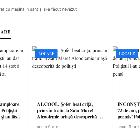
at cu mașina în șant și s-a făcut nevăzut
LARE
LOCALE
LOCALE
amploare
ALCOOL. Șofer beat criță,
INCONȘTI
olițiștii
prins în trafic la Satu Mare!
72 de ani, 
și au lăsat
Alcoolemie uriașă descoperită de
permis! Poli
într-o
polițiști
cu un dosa
acum 9 ore
acum 9 ore