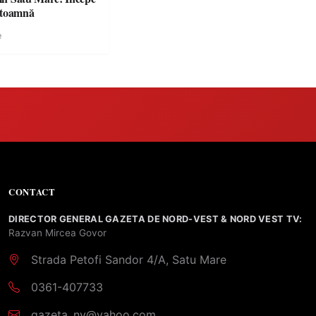
 toamnă
e
CONTACT
DIRECTOR GENERAL GAZETA DE NORD-VEST & NORD VEST TV:
Razvan Mircea Govor
Strada Petofi Sandor 4/A, Satu Mare
0361-407733
gazeta_nv@yahoo.com