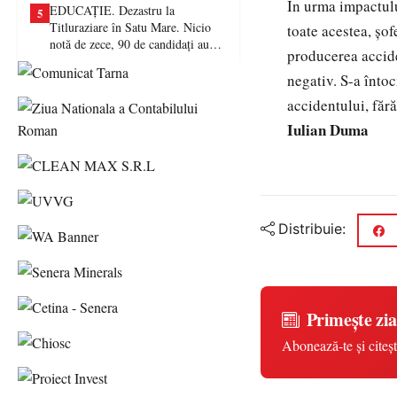
În urma impactulu
EDUCAȚIE. Dezastru la
5
Titluraziare în Satu Mare. Nicio
toate acestea, șof
notă de zece, 90 de candidați au
producerea acciden
picat examenul
negativ. S-a înto
accidentului, fără
Iulian Duma
Distribuie:
Primește zia
Abonează-te și citeșt