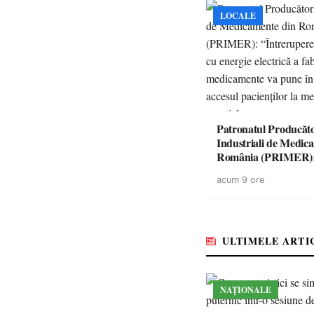
LOCALE
Patronatul Producăto
Industriali de Medic
România (PRIMER)
“Întreruperea aliment
acum 9 ore
energie electrică a fab
medicamente va pune 
accesul pacienților la
medicamente esențial
ULTIMELE ARTI
NAȚIONALE