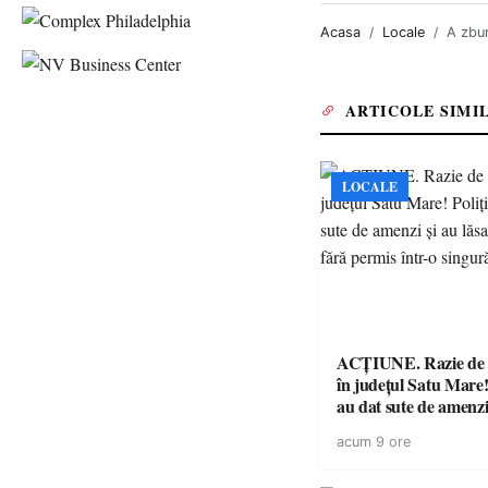
Acasa
Locale
A zbur
ARTICOLE SIMI
LOCALE
ACȚIUNE. Razie de 
în județul Satu Mare! P
au dat sute de amenzi 
14 șoferi fără permis 
acum 9 ore
singură zi