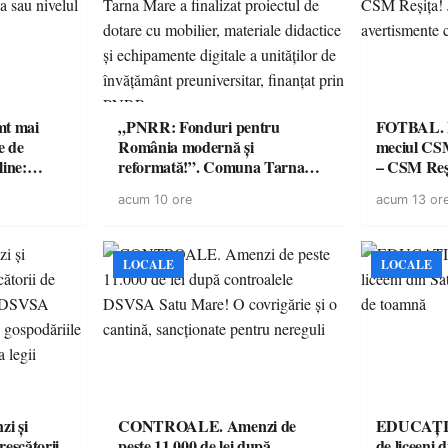
imt mai
„PNRR: Fonduri pentru
FOTBAL. Mă
e de
România modernă și
meciul CS
line:
reformată!”. Comuna Tarna
– CSM Reși
lul RTP?
Mare a finalizat proiectul de
avertisment
acum 10 ore
acum 13 or
dotare cu mobilier, materiale
suporteri
didactice și echipamente digitale
a unităților de învățământ
preuniversitar, finanțat prin
LOCALE
LOCALE
PNRR
i și
CONTROALE. Amenzi de
EDUCAȚIE.
rescătorii
peste 11.000 de lei după
de liceeni 