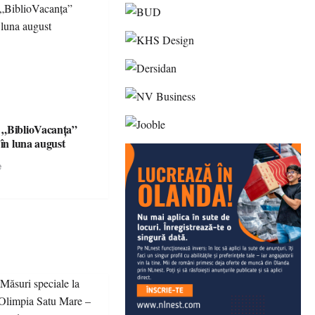
 „BiblioVacanța”
 în luna august
e