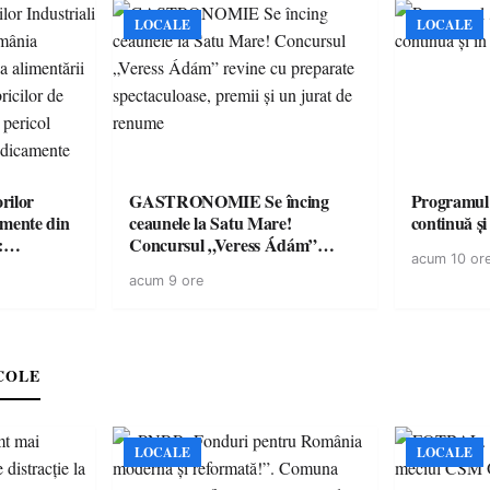
LOCALE
LOCALE
rilor
GASTRONOMIE Se încing
Programul
amente din
ceaunele la Satu Mare!
continuă și
:
Concursul „Veress Ádám”
acum 10 or
ării cu
revine cu preparate
acum 9 ore
ricilor de
spectaculoase, premii și un jurat
în pericol
de renume
e
COLE
LOCALE
LOCALE