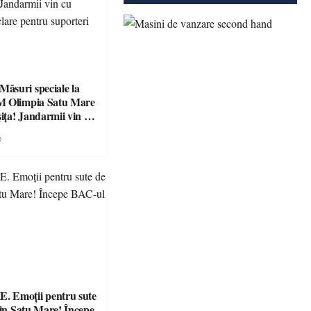
suri speciale la
M Olimpia Satu Mare
ța! Jandarmii vin cu
e clare pentru
e
 Emoții pentru sute
din Satu Mare! Începe