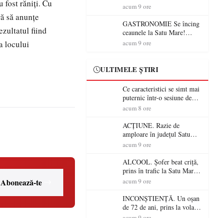
 fost răniţi. Cu
din România (PRIMER):
acum 9 ore
“Întreruperea alimentării cu
ără să anunţe
energie electrică a fabricilor
GASTRONOMIE Se încing
ezultatul fiind
de medicamente va pune în
ceaunele la Satu Mare!
pericol accesul pacienților la
Concursul „Veress Ádám”
a locului
acum 9 ore
medicamente esențiale
revine cu preparate
spectaculoase, premii și un
jurat de renume
ULTIMELE ȘTIRI
Ce caracteristici se simt mai
puternic într-o sesiune de
distracție la sloturi online:
acum 8 ore
volatilitatea sau nivelul
RTP?
ACȚIUNE. Razie de
amploare în județul Satu
Mare! Polițiștii au dat sute
acum 9 ore
de amenzi și au lăsat 14
șoferi fără permis într-o
ALCOOL. Șofer beat criță,
singură zi
prins în trafic la Satu Mare!
Alcoolemie uriașă
Abonează-te
acum 9 ore
descoperită de polițiști
INCONȘTIENȚĂ. Un oșan
de 72 de ani, prins la volan
fără permis! Polițiștii l-au
acum 9 ore