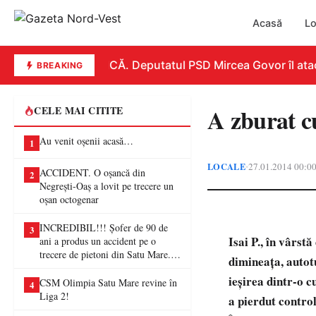
Acasă
Lo
REPLICĂ. Deputatul PSD Mircea Govor îl atacă d
BREAKING
A zburat cu
CELE MAI CITITE
Au venit oșenii acasă…
1
LOCALE
27.01.2014 00:0
•
ACCIDENT. O oșancă din
2
Negrești-Oaș a lovit pe trecere un
oșan octogenar
INCREDIBIL!!! Șofer de 90 de
3
Isai P.,
în vârstă 
ani a produs un accident pe o
trecere de pietoni din Satu Mare. O
dimineața, autot
femeie a ajuns la spital
ieşirea dintr-o c
CSM Olimpia Satu Mare revine în
4
Liga 2!
a pierdut control