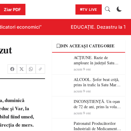
Ziar PDF
TV LIVE
icatori economici”
EDUCAȚIE. Dezastru la Titlur
zut
DIN ACEEAȘI CATEGORIE
ACȚIUNE. Razie de
amploare în județul Satu
Mare! Polițiștii au dat sute
acum 9 ore
de amenzi și au lăsat 14
șoferi fără permis într-o
ALCOOL. Șofer beat criță,
singură zi
prins în trafic la Satu Mare!
Alcoolemie uriașă
acum 9 ore
descoperită de polițiști
ea, duminică
INCONȘTIENȚĂ. Un oșan
de 72 de ani, prins la volan
urduc şi Var,
la
fără permis! Polițiștii l-au
acum 9 ore
bilul fiind umed,
cadorosit cu un dosar penal
Patronatul Producătorilor
direcţia de mers.
Industriali de Medicamente