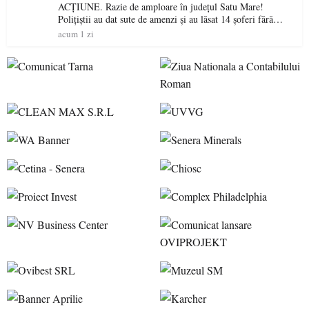
ACȚIUNE. Razie de amploare în județul Satu Mare!
Polițiștii au dat sute de amenzi și au lăsat 14 șoferi fără
permis într-o singură zi
acum 1 zi