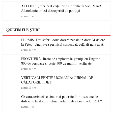
ALCOOL. Șofer beat criță, prins în trafic la Satu Mare!
Alcoolemie uriașă descoperită de polițiști
acum 1 zi
ULTIMELE ȘTIRI
PERMIS. Doi șoferi, două dosare penale în doar 24 de ore
la Petea! Unul avea permisul suspendat, celălalt nu a avut
niciodată permis
acum 6 ore
FRONTIERĂ. Razie de amploare la granița cu Ungaria!
800 de persoane și peste 300 de mașini, verificate
acum 6 ore
VERTICALI PENTRU ROMÂNIA: JURNAL DE
CĂLĂTORIE FIJET
acum 8 ore
Ce caracteristici se simt mai puternic într-o sesiune de
distracție la sloturi online: volatilitatea sau nivelul RTP?
acum 1 zi