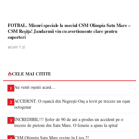
FOTBAL. Măsuri speciale la meciul CSM Olimpia Satu Mare –
CSM Reșița! Jandarmii vin cu avertismente clare pentru
suporteri
acum 1 zi
CELE MAI CITITE
Au venit oșenii acasă…
1
ACCIDENT. O oșancă din Negrești-Oaș a lovit pe trecere un oșan
2
octogenar
INCREDIBIL!!! Șofer de 90 de ani a produs un accident pe o
3
trecere de pietoni din Satu Mare. O femeie a ajuns la spital
CSM Olimpia Satu Mare revine în Liga 2!
4