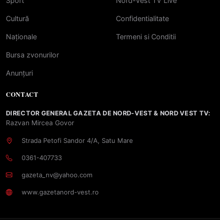
Sport
Nord-Vest TV Live
Cultură
Confidentialitate
Naționale
Termeni si Conditii
Bursa zvonurilor
Anunțuri
CONTACT
DIRECTOR GENERAL GAZETA DE NORD-VEST & NORD VEST TV:
Razvan Mircea Govor
Strada Petofi Sandor 4/A, Satu Mare
0361-407733
gazeta_nv@yahoo.com
www.gazetanord-vest.ro