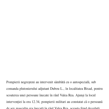
Pompierii negreşteni au intervenit sâmbătă cu o autospecială, sub
comanda plutonierului adjutant Dubou L., în localitatea Bixad, pentru
scoaterea unei persoane înecate în râul Valea Rea. Ajunşi la locul
intervenţiei la ora 12.34, pompierii militari au constatat că o persoană
de sex masculin era înecată în râul Valea Rea, aceasta fiind decedată.