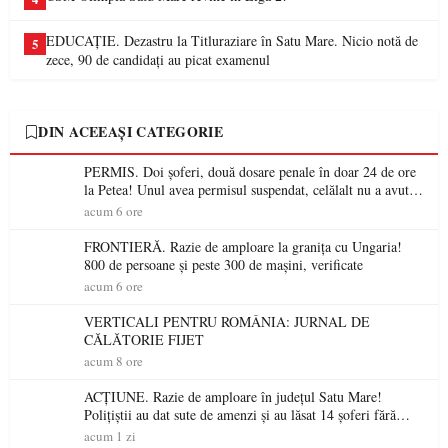
EDUCAȚIE. Dezastru la Titluraziare în Satu Mare. Nicio notă de
5
zece, 90 de candidați au picat examenul
DIN ACEEAȘI CATEGORIE
PERMIS. Doi șoferi, două dosare penale în doar 24 de ore
la Petea! Unul avea permisul suspendat, celălalt nu a avut
niciodată permis
acum 6 ore
FRONTIERĂ. Razie de amploare la granița cu Ungaria!
800 de persoane și peste 300 de mașini, verificate
acum 6 ore
VERTICALI PENTRU ROMÂNIA: JURNAL DE
CĂLĂTORIE FIJET
acum 8 ore
ACȚIUNE. Razie de amploare în județul Satu Mare!
Polițiștii au dat sute de amenzi și au lăsat 14 șoferi fără
permis într-o singură zi
acum 1 zi