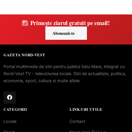
Primește ziarul gratuit pe email!
Abonează-te
GAZETA NORD-VEST
Portal multimedia de stiri pentru judetul Satu Mare, integrat cu
Nord-Vest TV - televiziunea locala. Stiri de actualitate, politica,
economie, sport, cultura si multe altele.
CATEGORII
LINK-URI UTILE
Locale
Contact