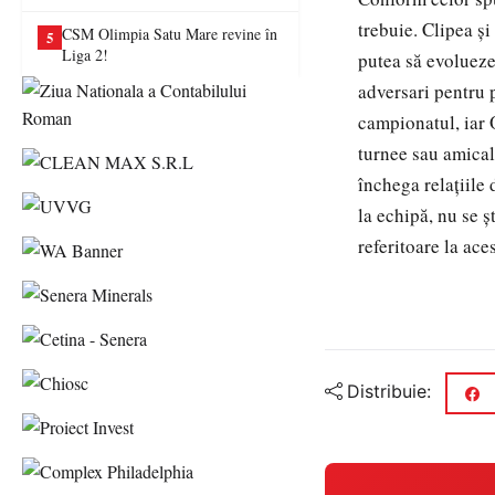
va juca în Liga a II-a
trebuie. Clipea şi
CSM Olimpia Satu Mare revine în
5
Liga 2!
putea să evolueze 
adversari pentru 
campionatul, iar O
turnee sau amical
închega relaţiile
la echipă, nu se 
referitoare la ace
Distribuie: