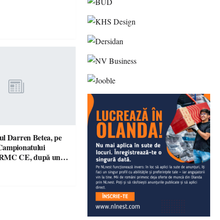
l Darren Betea, pe
Campionatului
 RMC CE, după un
culos cu fiul lui Kimi