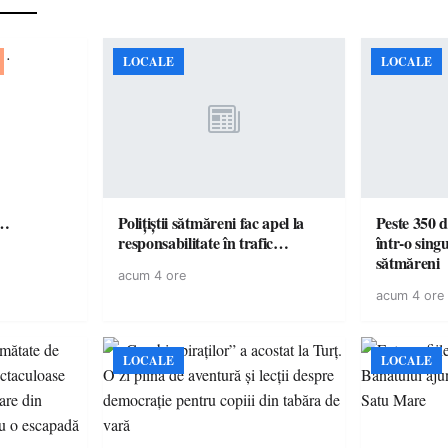
LOCALE
LOCALE
ă…
Polițiștii sătmăreni fac apel la
Peste 350 d
responsabilitate în trafic…
într-o singu
sătmăreni
acum 4 ore
acum 4 ore
LOCALE
LOCALE