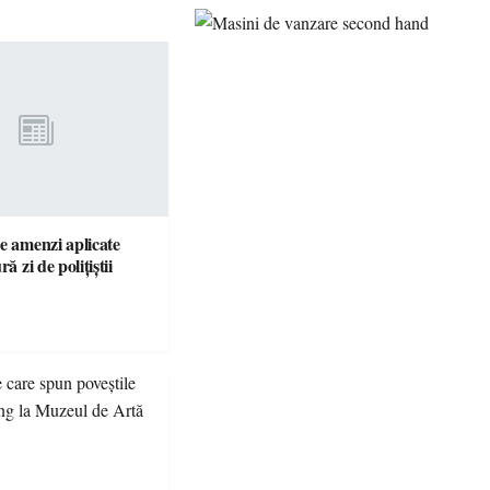
e amenzi aplicate
ră zi de polițiștii