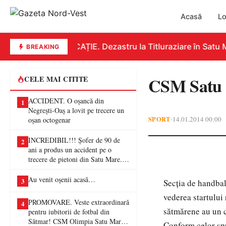
Acasă
Lo
EDUCAȚIE. Dezastru la Titluraziare în Satu Ma
BREAKING
CSM Satu M
CELE MAI CITITE
ACCIDENT. O oșancă din
1
Negrești-Oaș a lovit pe trecere un
SPORT
14.01.2014 00:00
•
oșan octogenar
INCREDIBIL!!! Șofer de 90 de
2
ani a produs un accident pe o
trecere de pietoni din Satu Mare. O
femeie a ajuns la spital
Au venit oșenii acasă…
3
Secţia de handbal
vederea startului 
PROMOVARE. Veste extraordinară
4
sătmărene au un c
pentru iubitorii de fotbal din
Sătmar! CSM Olimpia Satu Mare
Conform celor spu