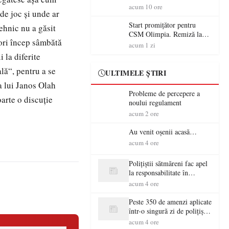
începe aventura în Cupa
acum 10 ore
 de joc şi unde ar
României la Baia Mare
Start promițător pentru
ehnic nu a găsit
CSM Olimpia. Remiză la
iori încep sâmbătă
Dumbrăvița în debutul
acum 1 zi
noului sezon
 la diferite
lă“, pentru a se
ULTIMELE ȘTIRI
a lui Janos Olah
Probleme de percepere a
arte o discuţie
noului regulament
acum 2 ore
Au venit oșenii acasă…
acum 4 ore
Polițiștii sătmăreni fac apel
la responsabilitate în
trafic…
acum 4 ore
Peste 350 de amenzi aplicate
într-o singură zi de polițiștii
sătmăreni
acum 4 ore