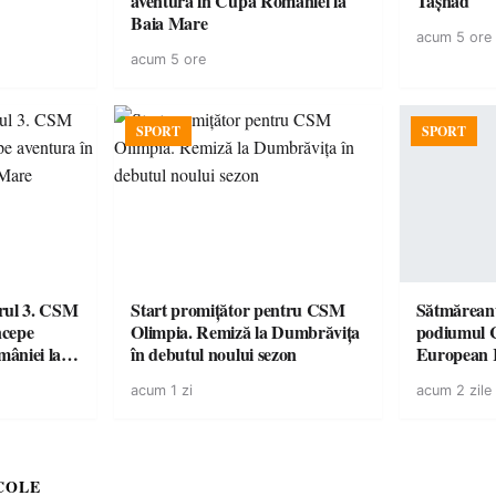
aventura în Cupa României la
Tășnad
Baia Mare
acum 5 ore
acum 5 ore
SPORT
SPORT
urul 3. CSM
Start promițător pentru CSM
Sătmăreanu
ncepe
Olimpia. Remiză la Dumbrăvița
podiumul 
âniei la
în debutul noului sezon
European
duel specta
acum 1 zi
acum 2 zile
Räikkönen
COLE