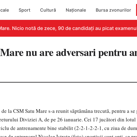
cale
Sport
Cultură
Naționale
Bursa zvonurilor
re. Nicio notă de zece, 90 de candidați au picat examenul
are nu are adversari pentru a
 de la CSM Satu Mare s-a reunit săptămâna trecută, pentru a se 
returului Diviziei A, de pe 26 ianuarie. Cei 17 jucători din lotul
iclu de antrenamente bine stabilit (2-2-1-2-2-1, cu ziua de dumi
se de antrenorul Nicolae Istrate (foto) sportivii sunt apţi, se p