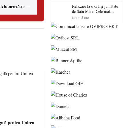
Abonează-te
Relaxare la o oră și jumătate
de Satu Mare. Cele mai
spectaculoase piscine
acum 5 ore
exterioare cu cazare din
Maramureș, ideale pentru o
escapadă de vară
gală pentru Unirea