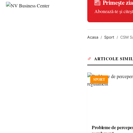
Primește zia
Abonează-te și citeșt
Acasa
Sport
CSM Sa
ARTICOLE SIMI
SPORT
Probleme de perceper