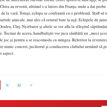
 Chira au revenit, ultimul s-a întors din Franţa, unde a dat probe
de la vară. Totuşi, echipa se confruntă cu o problemă. Staff-ul t
partide amicale, mai ales că returul bate la uşă. Echipele de jun
radea, Cluj, Nyirbator şi altele se vor afla la sfârşitul săptămânii
e. Tocmai de aceea, handbaliştii vor juca sâmbătă un „meci şcoa
 de joc şi pentru a se reacomoda cu mingea. Referitor la revenire
ştie nimic concret, jucătorul şi conducerea clubului urmând să po
st aspect.