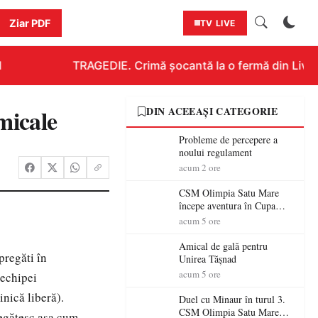
Ziar PDF
TV LIVE
TRAGEDIE. Crimă șocantă la o fermă din Livada!
micale
DIN ACEEAȘI CATEGORIE
Probleme de percepere a
noului regulament
acum 2 ore
CSM Olimpia Satu Mare
începe aventura în Cupa
României la Baia Mare
acum 5 ore
Amical de gală pentru
pregăti în
Unirea Tășnad
acum 5 ore
 echipei
nică liberă).
Duel cu Minaur în turul 3.
CSM Olimpia Satu Mare
regătesc aşa cum