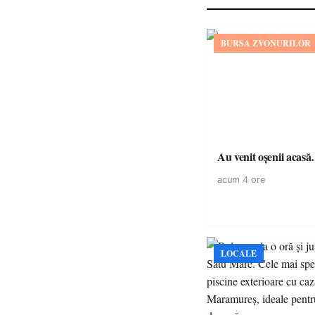
BURSA ZVONURILOR
Au venit oșenii acas
acum 4 ore
LOCALE