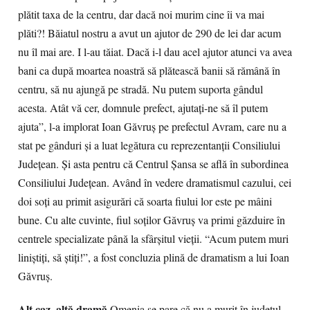
plătit taxa de la centru, dar dacă noi murim cine îi va mai
plăti?! Băiatul nostru a avut un ajutor de 290 de lei dar acum
nu îl mai are. I l-au tăiat. Dacă i-l dau acel ajutor atunci va avea
bani ca după moartea noastră să plătească banii să rămână în
centru, să nu ajungă pe stradă. Nu putem suporta gândul
acesta. Atât vă cer, domnule prefect, ajutaţi-ne să îl putem
ajuta”, l-a implorat Ioan Găvruş pe prefectul Avram, care nu a
stat pe gânduri şi a luat legătura cu reprezentanţii Consiliului
Judeţean. Şi asta pentru că Centrul Şansa se află în subordinea
Consiliului Judeţean. Având în vedere dramatismul cazului, cei
doi soţi au primit asigurări că soarta fiului lor este pe mâini
bune. Cu alte cuvinte, fiul soţilor Găvruş va primi găzduire în
centrele specializate până la sfârşitul vieţii. “Acum putem muri
liniştiţi, să ştiţi!”, a fost concluzia plină de dramatism a lui Ioan
Găvruş.
Alt caz, altă dramă
Omenia se pare că nu a murit în judeţul