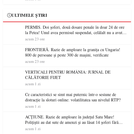
ULTIMELE ȘTIRI
PERMIS. Doi șoferi, două dosare penale în doar 24 de ore
la Petea! Unul avea permisul suspendat, celălalt nu a avut
niciodată permis
acum 23 ore
FRONTIERĂ. Razie de amploare la granița cu Ungaria!
800 de persoane și peste 300 de mașini, verificate
acum 23 ore
VERTICALI PENTRU ROMÂNIA: JURNAL DE
CĂLĂTORIE FIJET
acum 1 zi
Ce caracteristici se simt mai puternic într-o sesiune de
distracție la sloturi online: volatilitatea sau nivelul RTP?
acum 1 zi
ACȚIUNE. Razie de amploare în județul Satu Mare!
Polițiștii au dat sute de amenzi și au lăsat 14 șoferi fără
permis într-o singură zi
acum 1 zi