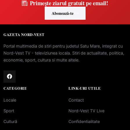
Primește ziarul gratuit pe email!
Abonează-te
GAZETA NORD-VEST
Portal multimedia de stiri pentru judetul Satu Mare, integrat cu
Nord-Vest TV - televiziunea locala. Stiri de actualitate, politica,
economie, sport, cultura si multe altele.
CATEGORII
LINK-URI UTILE
Locale
Contact
Sport
Nord-Vest TV Live
Cultură
Confidentialitate