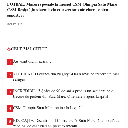
FOTBAL. Măsuri speciale la meciul CSM Olimpia Satu Mare –
CSM Reșița! Jandarmii vin cu avertismente clare pentru
suporteri
acum 1 zi
CELE MAI CITITE
Au venit oșenii acasă…
1
ACCIDENT. O oșancă din Negrești-Oaș a lovit pe trecere un oșan
2
octogenar
INCREDIBIL!!! Șofer de 90 de ani a produs un accident pe o
3
trecere de pietoni din Satu Mare. O femeie a ajuns la spital
CSM Olimpia Satu Mare revine în Liga 2!
4
EDUCAȚIE. Dezastru la Titluraziare în Satu Mare. Nicio notă de
5
zece, 90 de candidați au picat examenul