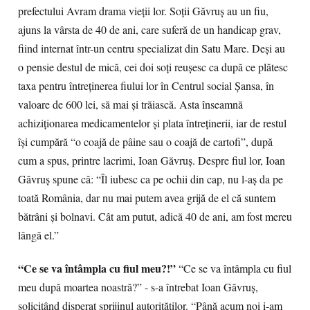
prefectului Avram drama vieţii lor. Soţii Găvruş au un fiu,
ajuns la vârsta de 40 de ani, care suferă de un handicap grav,
fiind internat într-un centru specializat din Satu Mare. Deşi au
o pensie destul de mică, cei doi soţi reuşesc ca după ce plătesc
taxa pentru întreţinerea fiului lor în Centrul social Şansa, în
valoare de 600 lei, să mai şi trăiască. Asta înseamnă
achiziţionarea medicamentelor şi plata întreţinerii, iar de restul
îşi cumpără “o coajă de pâine sau o coajă de cartofi”, după
cum a spus, printre lacrimi, Ioan Găvruş. Despre fiul lor, Ioan
Găvruş spune că: “Îl iubesc ca pe ochii din cap, nu l-aş da pe
toată România, dar nu mai putem avea grijă de el că suntem
bătrâni şi bolnavi. Cât am putut, adică 40 de ani, am fost mereu
lângă el.”
“Ce se va întâmpla cu fiul meu?!”
“Ce se va întâmpla cu fiul
meu după moartea noastră?” - s-a întrebat Ioan Găvruş,
solicitând disperat sprijinul autorităţilor. “Până acum noi i-am