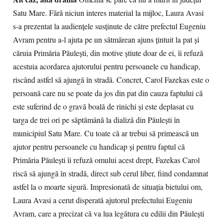
Satu Mare. Fără niciun interes material la mijloc, Laura Avasi
s-a prezentat la audienţele susţinute de către prefectul Eugeniu
Avram pentru a-l ajuta pe un sătmărean ajuns ţintuit la pat şi
căruia Primăria Păuleşti, din motive ştiute doar de ei, îi refuză
acestuia acordarea ajutorului pentru persoanele cu handicap,
riscând astfel să ajungă în stradă. Concret, Carol Fazekas este o
persoană care nu se poate da jos din pat din cauza faptului că
este suferind de o gravă boală de rinichi şi este deplasat cu
targa de trei ori pe săptămână la dializă din Păuleşti în
municipiul Satu Mare. Cu toate că ar trebui să primească un
ajutor pentru persoanele cu handicap şi pentru faptul că
Primăria Păuleşti îi refuză omului acest drept, Fazekas Carol
riscă să ajungă în stradă, direct sub cerul liber, fiind condamnat
astfel la o moarte sigură. Impresionată de situaţia bietului om,
Laura Avasi a cerut disperată ajutorul prefectului Eugeniu
Avram, care a precizat că va lua legătura cu edilii din Păuleşti