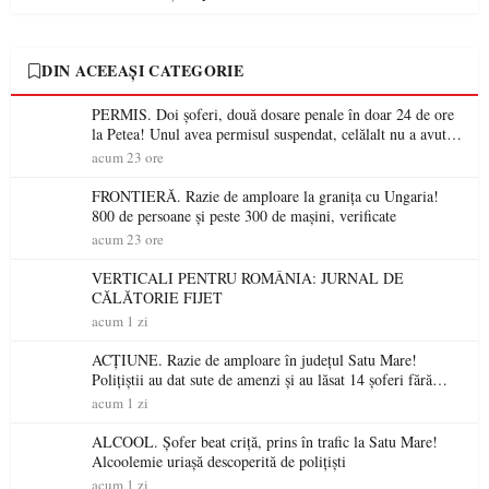
DIN ACEEAȘI CATEGORIE
PERMIS. Doi șoferi, două dosare penale în doar 24 de ore
la Petea! Unul avea permisul suspendat, celălalt nu a avut
niciodată permis
acum 23 ore
FRONTIERĂ. Razie de amploare la granița cu Ungaria!
800 de persoane și peste 300 de mașini, verificate
acum 23 ore
VERTICALI PENTRU ROMÂNIA: JURNAL DE
CĂLĂTORIE FIJET
acum 1 zi
ACȚIUNE. Razie de amploare în județul Satu Mare!
Polițiștii au dat sute de amenzi și au lăsat 14 șoferi fără
permis într-o singură zi
acum 1 zi
ALCOOL. Șofer beat criță, prins în trafic la Satu Mare!
Alcoolemie uriașă descoperită de polițiști
acum 1 zi