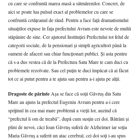
cu care se confruntă marea masă a sătmărenilor. Concret, de
aici se poate lua pulsul exact al problemelor cu care se
confruntă cetăţeanul de rând. Pentru a face faţă dramatismului
situaţiilor expuse în faţa prefectului Avram este nevoie de multă
stăpânire de sine. Cer ajutorul Instituţiei Prefectului tot felul de
categorii sociale, de la pensionari şi simpli agricultori până la
oameni de afaceri sau chiar funcţionari publici. Şi asta pentru
că s-a dus vestea că de la Prefectura Satu Mare te cam duci cu
problemele rezolvate. Sau cel puţin te duci împăcat că ai făcut
tot ce ai putut pentru a te ajuta sau pentru a-i ajuta pe alţii.
Dragoste de părinte
Aşa se face că soţii Găvruş din Satu
Mare au ajuns la prefectul Eugeniu Avram pentru a-i cere
sprijinul în cea mai mare problemă a vieţii lor, auzind că
“prefectul îi om de treabă”, după cum susţin cei doi. Bătrâni şi
plini de nevoi, căci Ioan Găvruş suferă de Alzheimer iar soţia
Maria Găvruş a suferit un atac cerebral, cei doi soţi i-au spus