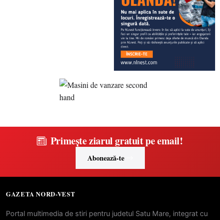
Primește ziarul gratuit pe email!
Abonează-te
GAZETA NORD-VEST
Portal multimedia de stiri pentru judetul Satu Mare, integrat cu