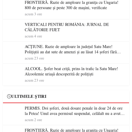
FRONTIERĂ. Razie de amploare la granița cu Ungaria!
800 de persoane și peste 300 de mașini, verificate
acum 3 ore
VERTICALI PENTRU ROMÂNIA: JURNAL DE
CĂLĂTORIE FIJET
acum 4 ore
ACȚIUNE. Razie de amploare în județul Satu Mare!
Polițiștii au dat sute de amenzi și au lăsat 14 șoferi fără
permis într-o singură zi
acum 23 ore
ALCOOL. Șofer beat criță, prins în trafic la Satu Mare!
Alcoolemie uriașă descoperită de polițiști
acum 23 ore
ULTIMELE ȘTIRI
PERMIS. Doi șoferi, două dosare penale în doar 24 de ore
la Petea! Unul avea permisul suspendat, celălalt nu a avut
niciodată permis
acum 2 ore
FRONTIERĂ. Razie de amploare la granița cu Ungaria!