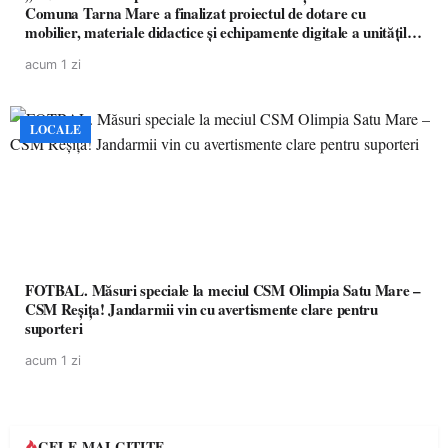
Comuna Tarna Mare a finalizat proiectul de dotare cu
mobilier, materiale didactice și echipamente digitale a unităților
de învățământ preuniversitar, finanțat prin PNRR
acum 1 zi
LOCALE
FOTBAL. Măsuri speciale la meciul CSM Olimpia Satu Mare –
CSM Reșița! Jandarmii vin cu avertismente clare pentru
suporteri
acum 1 zi
CELE MAI CITITE