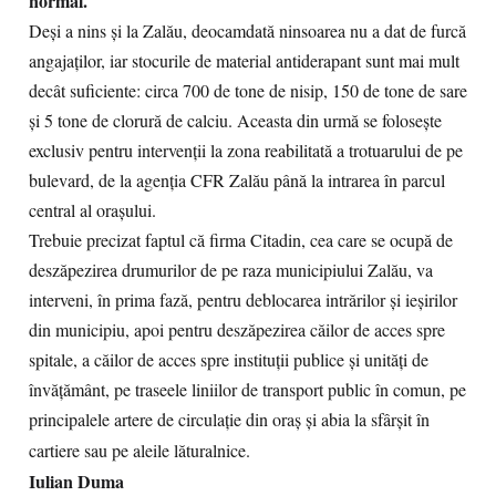
normal.
Deși a nins și la Zalău, deocamdată ninsoarea nu a dat de furcă
angajaților, iar stocurile de material antiderapant sunt mai mult
decât suficiente: circa 700 de tone de nisip, 150 de tone de sare
și 5 tone de clorură de calciu. Aceasta din urmă se folosește
exclusiv pentru intervenții la zona reabilitată a trotuarului de pe
bulevard, de la agenția CFR Zalău până la intrarea în parcul
central al orașului.
Trebuie precizat faptul că firma Citadin, cea care se ocupă de
deszăpezirea drumurilor de pe raza municipiului Zalău, va
interveni, în prima fază, pentru deblocarea intrărilor și ieșirilor
din municipiu, apoi pentru deszăpezirea căilor de acces spre
spitale, a căilor de acces spre instituții publice și unități de
învățământ, pe traseele liniilor de transport public în comun, pe
principalele artere de circulație din oraș și abia la sfârșit în
cartiere sau pe aleile lăturalnice.
Iulian Duma