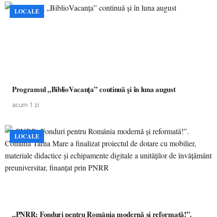
LOCALE
Programul „BiblioVacanța” continuă și în luna august
acum 1 zi
LOCALE
„PNRR: Fonduri pentru România modernă și reformată!”.