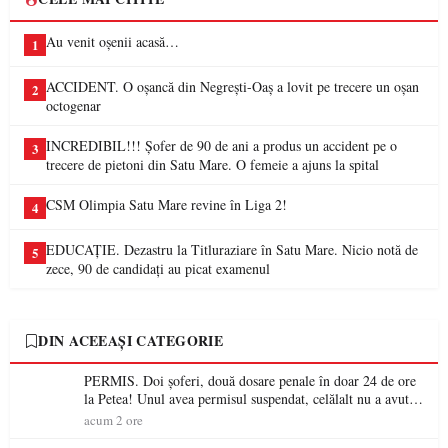
Au venit oșenii acasă…
1
ACCIDENT. O oșancă din Negrești-Oaș a lovit pe trecere un oșan
2
octogenar
INCREDIBIL!!! Șofer de 90 de ani a produs un accident pe o
3
trecere de pietoni din Satu Mare. O femeie a ajuns la spital
CSM Olimpia Satu Mare revine în Liga 2!
4
EDUCAȚIE. Dezastru la Titluraziare în Satu Mare. Nicio notă de
5
zece, 90 de candidați au picat examenul
DIN ACEEAȘI CATEGORIE
PERMIS. Doi șoferi, două dosare penale în doar 24 de ore
la Petea! Unul avea permisul suspendat, celălalt nu a avut
niciodată permis
acum 2 ore