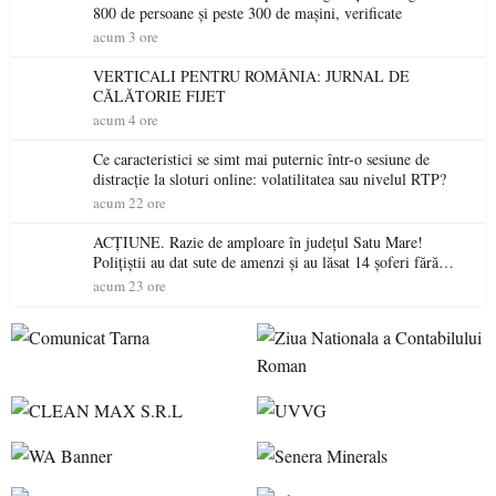
800 de persoane și peste 300 de mașini, verificate
acum 3 ore
VERTICALI PENTRU ROMÂNIA: JURNAL DE
CĂLĂTORIE FIJET
acum 4 ore
Ce caracteristici se simt mai puternic într-o sesiune de
distracție la sloturi online: volatilitatea sau nivelul RTP?
acum 22 ore
ACȚIUNE. Razie de amploare în județul Satu Mare!
Polițiștii au dat sute de amenzi și au lăsat 14 șoferi fără
permis într-o singură zi
acum 23 ore