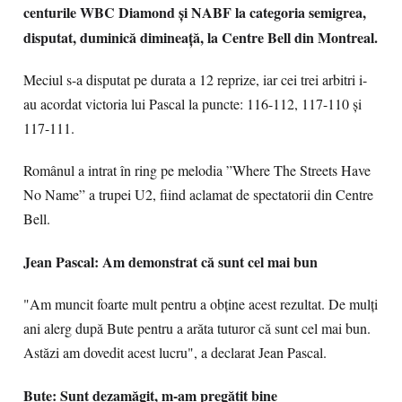
centurile WBC Diamond şi NABF la categoria semigrea,
disputat, duminică dimineaţă, la Centre Bell din Montreal.
Meciul s-a disputat pe durata a 12 reprize, iar cei trei arbitri i-
au acordat victoria lui Pascal la puncte: 116-112, 117-110 şi
117-111.
Românul a intrat în ring pe melodia ”Where The Streets Have
No Name” a trupei U2, fiind aclamat de spectatorii din Centre
Bell.
Jean Pascal: Am demonstrat că sunt cel mai bun
"Am muncit foarte mult pentru a obţine acest rezultat. De mulţi
ani alerg după Bute pentru a arăta tuturor că sunt cel mai bun.
Astăzi am dovedit acest lucru", a declarat Jean Pascal.
Bute: Sunt dezamăgit, m-am pregătit bine