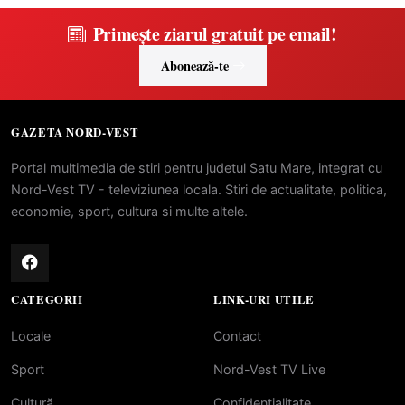
Primește ziarul gratuit pe email!
Abonează-te
GAZETA NORD-VEST
Portal multimedia de stiri pentru judetul Satu Mare, integrat cu
Nord-Vest TV - televiziunea locala. Stiri de actualitate, politica,
economie, sport, cultura si multe altele.
CATEGORII
LINK-URI UTILE
Locale
Contact
Sport
Nord-Vest TV Live
Cultură
Confidentialitate