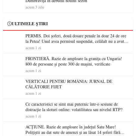
Dumbrăvița în debutul noului sezon
acum 3 zile
ULTIMELE ȘTIRI
PERMIS. Doi șoferi, două dosare penale în doar 24 de ore
la Petea! Unul avea permisul suspendat, celălalt nu a avut
niciodată permis
acum 1 zi
FRONTIERĂ. Razie de amploare la granița cu Ungaria!
800 de persoane și peste 300 de mașini, verificate
acum 1 zi
VERTICALI PENTRU ROMÂNIA: JURNAL DE
CĂLĂTORIE FIJET
acum 1 zi
Ce caracteristici se simt mai puternic într-o sesiune de
distracție la sloturi online: volatilitatea sau nivelul RTP?
acum 1 zi
ACȚIUNE. Razie de amploare în județul Satu Mare!
Polițiștii au dat sute de amenzi și au lăsat 14 șoferi fără