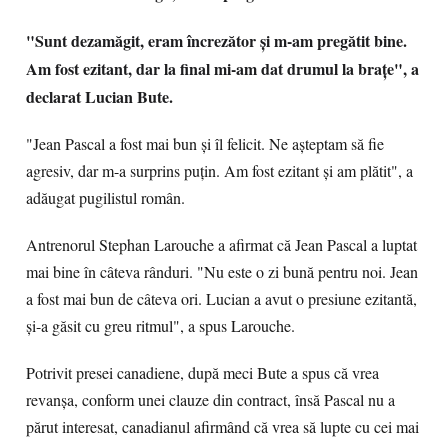
"Sunt dezamăgit, eram încrezător şi m-am pregătit bine.
Am fost ezitant, dar la final mi-am dat drumul la braţe", a
declarat Lucian Bute.
"Jean Pascal a fost mai bun şi îl felicit. Ne aşteptam să fie
agresiv, dar m-a surprins puţin. Am fost ezitant şi am plătit", a
adăugat pugilistul român.
Antrenorul Stephan Larouche a afirmat că Jean Pascal a luptat
mai bine în câteva rânduri. "Nu este o zi bună pentru noi. Jean
a fost mai bun de câteva ori. Lucian a avut o presiune ezitantă,
şi-a găsit cu greu ritmul", a spus Larouche.
Potrivit presei canadiene, după meci Bute a spus că vrea
revanşa, conform unei clauze din contract, însă Pascal nu a
părut interesat, canadianul afirmând că vrea să lupte cu cei mai