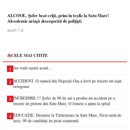
ALCOOL. Șofer beat criță, prins în trafic la Satu Mare!
Alcoolemie uriașă descoperită de polițiști
acum 1 zi
CELE MAI CITITE
Au venit oșenii acasă…
1
ACCIDENT. O oșancă din Negrești-Oaș a lovit pe trecere un oșan
2
octogenar
INCREDIBIL!!! Șofer de 90 de ani a produs un accident pe o
3
trecere de pietoni din Satu Mare. O femeie a ajuns la spital
EDUCAȚIE. Dezastru la Titluraziare în Satu Mare. Nicio notă de
4
zece, 90 de candidați au picat examenul