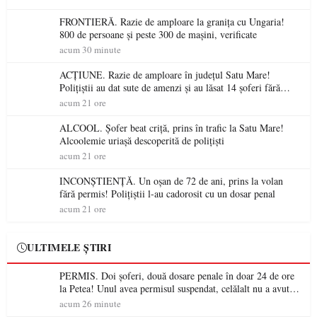
FRONTIERĂ. Razie de amploare la granița cu Ungaria!
800 de persoane și peste 300 de mașini, verificate
acum 30 minute
ACȚIUNE. Razie de amploare în județul Satu Mare!
Polițiștii au dat sute de amenzi și au lăsat 14 șoferi fără
permis într-o singură zi
acum 21 ore
ALCOOL. Șofer beat criță, prins în trafic la Satu Mare!
Alcoolemie uriașă descoperită de polițiști
acum 21 ore
INCONȘTIENȚĂ. Un oșan de 72 de ani, prins la volan
fără permis! Polițiștii l-au cadorosit cu un dosar penal
acum 21 ore
ULTIMELE ȘTIRI
PERMIS. Doi șoferi, două dosare penale în doar 24 de ore
la Petea! Unul avea permisul suspendat, celălalt nu a avut
niciodată permis
acum 26 minute