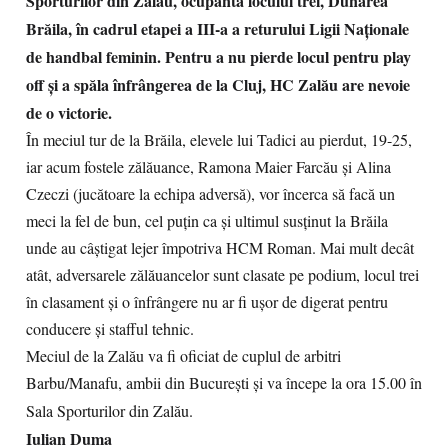
Sporturilor din Zalău, ocupanta locului trei, Dunărea
Brăila, în cadrul etapei a III-a a returului Ligii Naționale
de handbal feminin. Pentru a nu pierde locul pentru play
off și a spăla înfrângerea de la Cluj, HC Zalău are nevoie
de o victorie.
În meciul tur de la Brăila, elevele lui Tadici au pierdut, 19-25,
iar acum fostele zălăuance, Ramona Maier Farcău și Alina
Czeczi (jucătoare la echipa adversă), vor încerca să facă un
meci la fel de bun, cel puțin ca și ultimul susținut la Brăila
unde au câștigat lejer împotriva HCM Roman. Mai mult decât
atât, adversarele zălăuancelor sunt clasate pe podium, locul trei
în clasament și o înfrângere nu ar fi ușor de digerat pentru
conducere și stafful tehnic.
Meciul de la Zalău va fi oficiat de cuplul de arbitri
Barbu/Manafu, ambii din București și va începe la ora 15.00 în
Sala Sporturilor din Zalău.
Iulian Duma