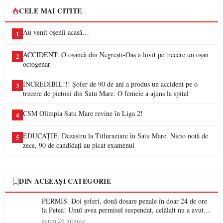
CELE MAI CITITE
Au venit oșenii acasă…
1
ACCIDENT. O oșancă din Negrești-Oaș a lovit pe trecere un oșan
2
octogenar
INCREDIBIL!!! Șofer de 90 de ani a produs un accident pe o
3
trecere de pietoni din Satu Mare. O femeie a ajuns la spital
CSM Olimpia Satu Mare revine în Liga 2!
4
EDUCAȚIE. Dezastru la Titluraziare în Satu Mare. Nicio notă de
5
zece, 90 de candidați au picat examenul
DIN ACEEAȘI CATEGORIE
PERMIS. Doi șoferi, două dosare penale în doar 24 de ore
la Petea! Unul avea permisul suspendat, celălalt nu a avut
niciodată permis
acum 26 minute