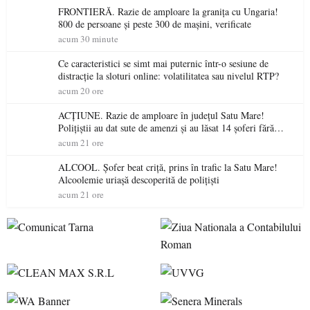
FRONTIERĂ. Razie de amploare la granița cu Ungaria!
800 de persoane și peste 300 de mașini, verificate
acum 30 minute
Ce caracteristici se simt mai puternic într-o sesiune de
distracție la sloturi online: volatilitatea sau nivelul RTP?
acum 20 ore
ACȚIUNE. Razie de amploare în județul Satu Mare!
Polițiștii au dat sute de amenzi și au lăsat 14 șoferi fără
permis într-o singură zi
acum 21 ore
ALCOOL. Șofer beat criță, prins în trafic la Satu Mare!
Alcoolemie uriașă descoperită de polițiști
acum 21 ore