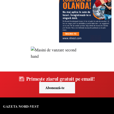
Primește ziarul gratuit pe email!
Abonează-te
GAZETA NORD-VEST