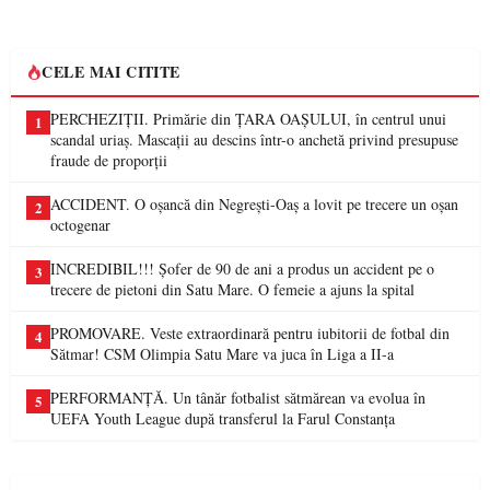
CELE MAI CITITE
PERCHEZIȚII. Primărie din ȚARA OAȘULUI, în centrul unui
1
scandal uriaș. Mascații au descins într-o anchetă privind presupuse
fraude de proporții
ACCIDENT. O oșancă din Negrești-Oaș a lovit pe trecere un oșan
2
octogenar
INCREDIBIL!!! Șofer de 90 de ani a produs un accident pe o
3
trecere de pietoni din Satu Mare. O femeie a ajuns la spital
PROMOVARE. Veste extraordinară pentru iubitorii de fotbal din
4
Sătmar! CSM Olimpia Satu Mare va juca în Liga a II-a
PERFORMANȚĂ. Un tânăr fotbalist sătmărean va evolua în
5
UEFA Youth League după transferul la Farul Constanța