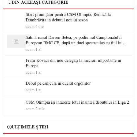
DIN ACEEAȘI CATEGORIE
Start promițător pentru CSM Olimpia. Remiză la
Dumbrăvița în debutul noului sezon
acum 4 ore
Sătmăreanul Darren Betea, pe podiumul Campionatului
European RMC CE, după un duel spectaculos cu fiul lui
Kimi Räikkönen
acum 1 zi
Frații Kovacs din nou delegați la meciuri importante în
Europa
acum 1 zi
Debut pe caniculă în duelul orgoliilor
acum 1 zi
CSM Olimpia își întărește lotul înaintea debutului în Liga 2
acum 2 zile
ULTIMELE ȘTIRI