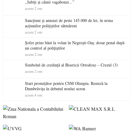
,,Iubiți și câinii vagabonzi...”
acum 2 ore
Sancțiuni și amenzi de peste 145.000 de lei, în urma
acțiunilor polițiștilor sătmăreni
acum 2 ore
Șofer prins băut la volan în Negrești-Oaș: dosar penal după
un control al polițiștilor
acum 2 ore
Simbolul de credinţă al Bisericii Ortodoxe – Crezul (3)
acum 2 ore
Start promițător pentru CSM Olimpia. Remiză la
Dumbrăvița în debutul noului sezon
acum 4 ore