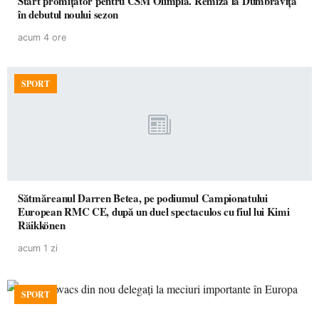
Start promițător pentru CSM Olimpia. Remiză la Dumbrăvița
în debutul noului sezon
acum 4 ore
SPORT
Sătmăreanul Darren Betea, pe podiumul Campionatului
European RMC CE, după un duel spectaculos cu fiul lui Kimi
Räikkönen
acum 1 zi
SPORT