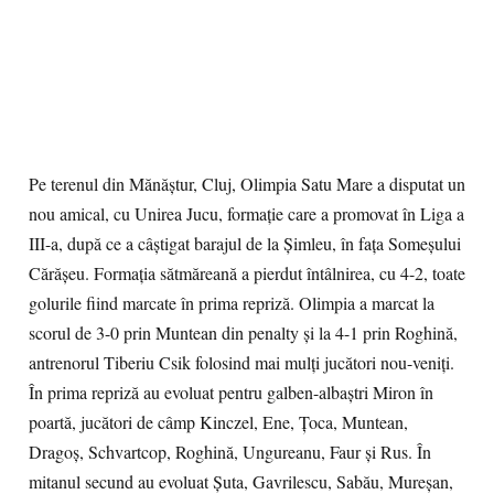
Pe terenul din Mănăştur, Cluj, Olimpia Satu Mare a disputat un
nou amical, cu Unirea Jucu, formaţie care a promovat în Liga a
III-a, după ce a câştigat barajul de la Şimleu, în faţa Someşului
Cărăşeu. Formaţia sătmăreană a pierdut întâlnirea, cu 4-2, toate
golurile fiind marcate în prima repriză. Olimpia a marcat la
scorul de 3-0 prin Muntean din penalty şi la 4-1 prin Roghină,
antrenorul Tiberiu Csik folosind mai mulţi jucători nou-veniţi.
În prima repriză au evoluat pentru galben-albaştri Miron în
poartă, jucători de câmp Kinczel, Ene, Ţoca, Muntean,
Dragoş, Schvartcop, Roghină, Ungureanu, Faur şi Rus. În
mitanul secund au evoluat Şuta, Gavrilescu, Sabău, Mureşan,