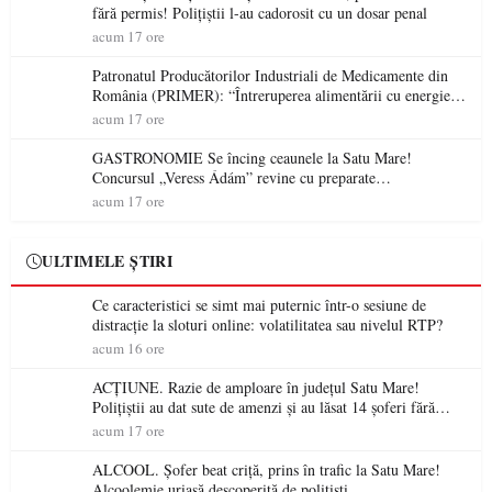
fără permis! Polițiștii l-au cadorosit cu un dosar penal
acum 17 ore
Patronatul Producătorilor Industriali de Medicamente din
România (PRIMER): “Întreruperea alimentării cu energie
electrică a fabricilor de medicamente va pune în pericol
acum 17 ore
accesul pacienților la medicamente esențiale
GASTRONOMIE Se încing ceaunele la Satu Mare!
Concursul „Veress Ádám” revine cu preparate
spectaculoase, premii și un jurat de renume
acum 17 ore
ULTIMELE ȘTIRI
Ce caracteristici se simt mai puternic într-o sesiune de
distracție la sloturi online: volatilitatea sau nivelul RTP?
acum 16 ore
ACȚIUNE. Razie de amploare în județul Satu Mare!
Polițiștii au dat sute de amenzi și au lăsat 14 șoferi fără
permis într-o singură zi
acum 17 ore
ALCOOL. Șofer beat criță, prins în trafic la Satu Mare!
Alcoolemie uriașă descoperită de polițiști