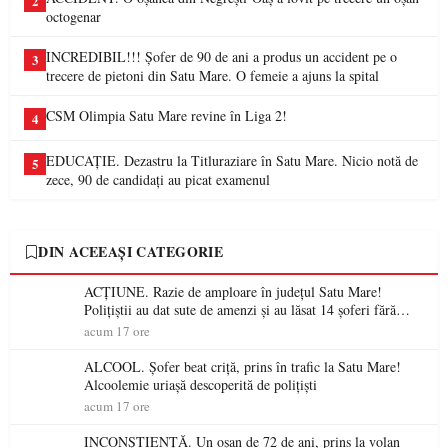
2
octogenar
INCREDIBIL!!! Șofer de 90 de ani a produs un accident pe o
3
trecere de pietoni din Satu Mare. O femeie a ajuns la spital
CSM Olimpia Satu Mare revine în Liga 2!
4
EDUCAȚIE. Dezastru la Titluraziare în Satu Mare. Nicio notă de
5
zece, 90 de candidați au picat examenul
DIN ACEEAȘI CATEGORIE
ACȚIUNE. Razie de amploare în județul Satu Mare!
Polițiștii au dat sute de amenzi și au lăsat 14 șoferi fără
permis într-o singură zi
acum 17 ore
ALCOOL. Șofer beat criță, prins în trafic la Satu Mare!
Alcoolemie uriașă descoperită de polițiști
acum 17 ore
INCONȘTIENȚĂ. Un oșan de 72 de ani, prins la volan