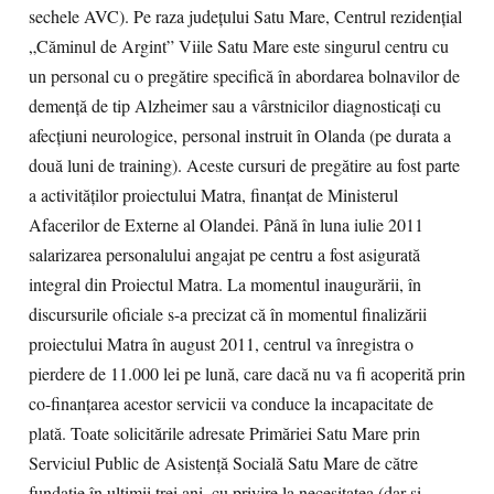
sechele AVC). Pe raza judeţului Satu Mare, Centrul rezidenţial
„Căminul de Argint” Viile Satu Mare este singurul centru cu
un personal cu o pregătire specifică în abordarea bolnavilor de
demenţă de tip Alzheimer sau a vârstnicilor diagnosticaţi cu
afecţiuni neurologice, personal instruit în Olanda (pe durata a
două luni de training). Aceste cursuri de pregătire au fost parte
a activităţilor proiectului Matra, finanţat de Ministerul
Afacerilor de Externe al Olandei. Până în luna iulie 2011
salarizarea personalului angajat pe centru a fost asigurată
integral din Proiectul Matra. La momentul inaugurării, în
discursurile oficiale s-a precizat că în momentul finalizării
proiectului Matra în august 2011, centrul va înregistra o
pierdere de 11.000 lei pe lună, care dacă nu va fi acoperită prin
co-finanțarea acestor servicii va conduce la incapacitate de
plată. Toate solicitările adresate Primăriei Satu Mare prin
Serviciul Public de Asistenţă Socială Satu Mare de către
fundaţie în ultimii trei ani, cu privire la necesitatea (dar şi