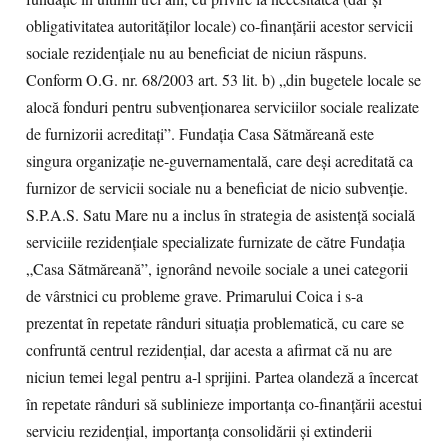
obligativitatea autorităţilor locale) co-finanţării acestor servicii
sociale rezidenţiale nu au beneficiat de niciun răspuns.
Conform O.G. nr. 68/2003 art. 53 lit. b) „din bugetele locale se
alocă fonduri pentru subvenţionarea serviciilor sociale realizate
de furnizorii acreditaţi”. Fundaţia Casa Sătmăreană este
singura organizaţie ne-guvernamentală, care deşi acreditată ca
furnizor de servicii sociale nu a beneficiat de nicio subvenţie.
S.P.A.S. Satu Mare nu a inclus în strategia de asistenţă socială
serviciile rezidenţiale specializate furnizate de către Fundaţia
„Casa Sătmăreană”, ignorând nevoile sociale a unei categorii
de vârstnici cu probleme grave. Primarului Coica i s-a
prezentat în repetate rânduri situaţia problematică, cu care se
confruntă centrul rezidenţial, dar acesta a afirmat că nu are
niciun temei legal pentru a-l sprijini. Partea olandeză a încercat
în repetate rânduri să sublinieze importanţa co-finanţării acestui
serviciu rezidenţial, importanţa consolidării şi extinderii