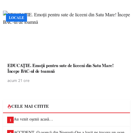
LOCALE
EDUCAȚIE. Emoții pentru sute de liceeni din Satu Mare!
Începe BAC-ul de toamnă
acum 21 ore
CELE MAI CITITE
Au venit oșenii acasă…
1
ACCIDENT. O oșancă din Negrești-Oaș a lovit pe trecere un oșan