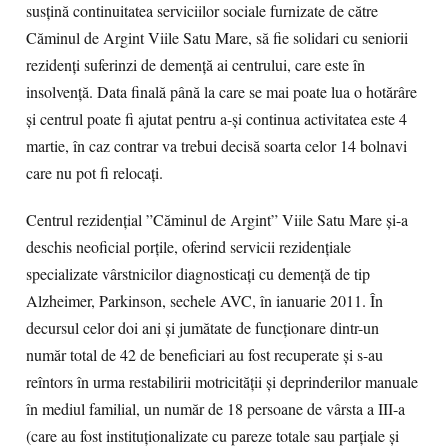
susţină continuitatea serviciilor sociale furnizate de către
Căminul de Argint Viile Satu Mare, să fie solidari cu seniorii
rezidenţi suferinzi de demenţă ai centrului, care este în
insolvenţă. Data finală până la care se mai poate lua o hotărâre
şi centrul poate fi ajutat pentru a-şi continua activitatea este 4
martie, în caz contrar va trebui decisă soarta celor 14 bolnavi
care nu pot fi relocaţi.
Centrul rezidențial ”Căminul de Argint” Viile Satu Mare și-a
deschis neoficial porțile, oferind servicii rezidențiale
specializate vârstnicilor diagnosticați cu demență de tip
Alzheimer, Parkinson, sechele AVC, în ianuarie 2011. În
decursul celor doi ani şi jumătate de funcţionare dintr-un
număr total de 42 de beneficiari au fost recuperate şi s-au
reîntors în urma restabilirii motricităţii şi deprinderilor manuale
în mediul familial, un număr de 18 persoane de vârsta a III-a
(care au fost instituţionalizate cu pareze totale sau parţiale şi