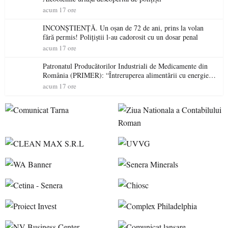
acum 17 ore
INCONȘTIENȚĂ. Un oșan de 72 de ani, prins la volan
fără permis! Polițiștii l-au cadorosit cu un dosar penal
acum 17 ore
Patronatul Producătorilor Industriali de Medicamente din
România (PRIMER): “Întreruperea alimentării cu energie
electrică a fabricilor de medicamente va pune în pericol
acum 17 ore
accesul pacienților la medicamente esențiale