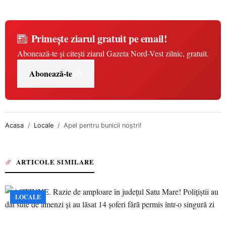
Primește ziarul gratuit pe email!
Abonează-te și citești ziarul Gazeta Nord-Vest zilnic, gratuit.
Abonează-te
Acasa
Locale
Apel pentru bunicii noştri!
ARTICOLE SIMILARE
LOCALE