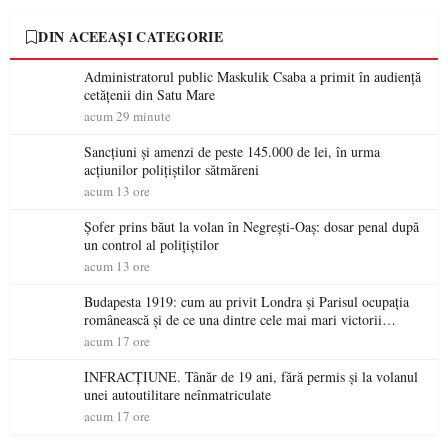
DIN ACEEAȘI CATEGORIE
Administratorul public Maskulik Csaba a primit în audiență
cetățenii din Satu Mare
acum 29 minute
Sancțiuni și amenzi de peste 145.000 de lei, în urma
acțiunilor polițiștilor sătmăreni
acum 13 ore
Șofer prins băut la volan în Negrești-Oaș: dosar penal după
un control al polițiștilor
acum 13 ore
Budapesta 1919: cum au privit Londra și Parisul ocupația
românească și de ce una dintre cele mai mari victorii
militare ale României a devenit o controversă diplomatică
acum 17 ore
europeană ( partea a II-a)
INFRACȚIUNE. Tânăr de 19 ani, fără permis și la volanul
unei autoutilitare neînmatriculate
acum 17 ore