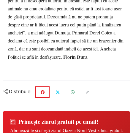
pentru a fi descoperit autorul. Interesant este faptul că acele
animale nu erau crotaliate pentru că astfel ar fi fost foarte uşor
de găsit proprietarul. Deocamdată nu ne putem pronunţa
despre cine ar fi făcut acest lucru cel puţin până la finalizarea
anchetei”, a mai adăugat Dumuţa. Primarul Dorel Coica a
declarat că este posibil ca autorul faptei să fie un braconier din
zonă, dar nu sunt deocamdată indicii de acest fel. Ancheta
Florin Dura
Poliţiei se află în desfăşurare.
Distribuie:
Primește ziarul gratuit pe email!
Abonează-te și citești ziarul Gazeta Nord-Vest zilnic, gratuit.