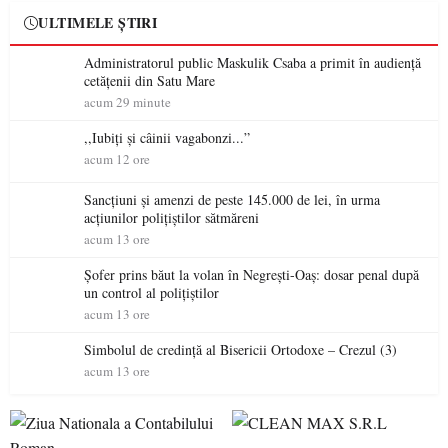
ULTIMELE ȘTIRI
Administratorul public Maskulik Csaba a primit în audiență
cetățenii din Satu Mare
acum 29 minute
,,Iubiți și câinii vagabonzi...”
acum 12 ore
Sancțiuni și amenzi de peste 145.000 de lei, în urma
acțiunilor polițiștilor sătmăreni
acum 13 ore
Șofer prins băut la volan în Negrești-Oaș: dosar penal după
un control al polițiștilor
acum 13 ore
Simbolul de credinţă al Bisericii Ortodoxe – Crezul (3)
acum 13 ore