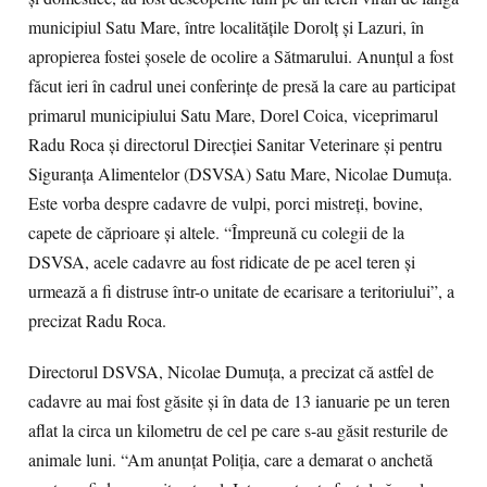
municipiul Satu Mare, între localităţile Dorolţ şi Lazuri, în
apropierea fostei şosele de ocolire a Sătmarului. Anunţul a fost
făcut ieri în cadrul unei conferinţe de presă la care au participat
primarul municipiului Satu Mare, Dorel Coica, viceprimarul
Radu Roca şi directorul Direcţiei Sanitar Veterinare şi pentru
Siguranţa Alimentelor (DSVSA) Satu Mare, Nicolae Dumuţa.
Este vorba despre cadavre de vulpi, porci mistreţi, bovine,
capete de căprioare şi altele. “Împreună cu colegii de la
DSVSA, acele cadavre au fost ridicate de pe acel teren şi
urmează a fi distruse într-o unitate de ecarisare a teritoriului”, a
precizat Radu Roca.
Directorul DSVSA, Nicolae Dumuţa, a precizat că astfel de
cadavre au mai fost găsite şi în data de 13 ianuarie pe un teren
aflat la circa un kilometru de cel pe care s-au găsit resturile de
animale luni. “Am anunţat Poliţia, care a demarat o anchetă