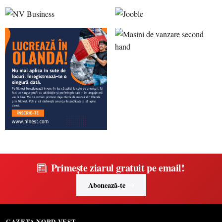
Primește ziarul gratuit pe email!
Abonează-te
GAZETA NORD-VEST