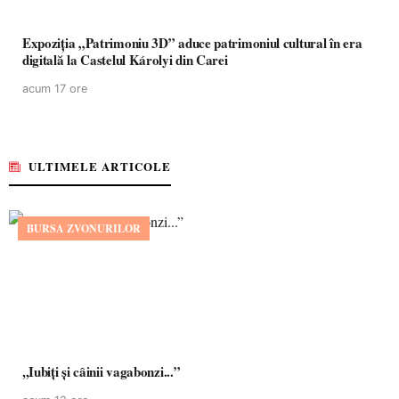
Expoziția „Patrimoniu 3D” aduce patrimoniul cultural în era
digitală la Castelul Károlyi din Carei
acum 17 ore
ULTIMELE ARTICOLE
BURSA ZVONURILOR
,,Iubiți și câinii vagabonzi...”