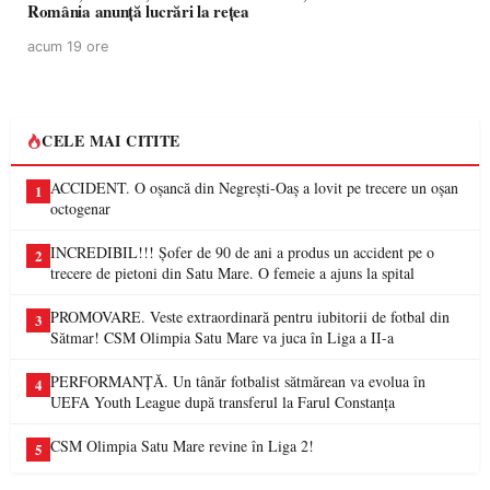
România anunță lucrări la rețea
acum 19 ore
CELE MAI CITITE
ACCIDENT. O oșancă din Negrești-Oaș a lovit pe trecere un oșan
1
octogenar
INCREDIBIL!!! Șofer de 90 de ani a produs un accident pe o
2
trecere de pietoni din Satu Mare. O femeie a ajuns la spital
PROMOVARE. Veste extraordinară pentru iubitorii de fotbal din
3
Sătmar! CSM Olimpia Satu Mare va juca în Liga a II-a
PERFORMANȚĂ. Un tânăr fotbalist sătmărean va evolua în
4
UEFA Youth League după transferul la Farul Constanța
CSM Olimpia Satu Mare revine în Liga 2!
5