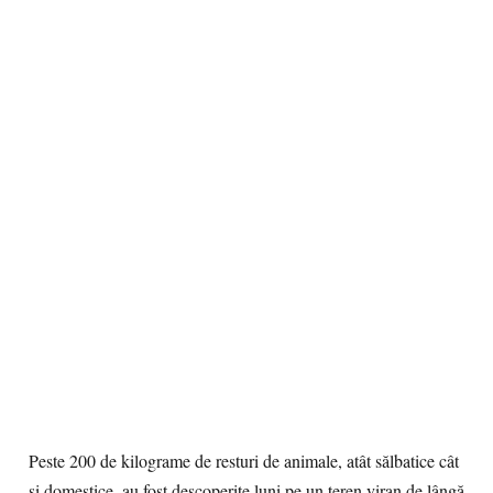
Peste 200 de kilograme de resturi de animale, atât sălbatice cât
şi domestice, au fost descoperite luni pe un teren viran de lângă