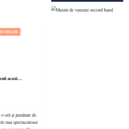
ONURILOR
șenii acasă…