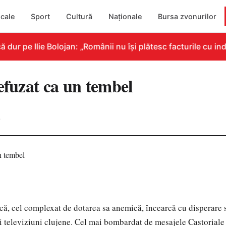
cale
Sport
Cultură
Naționale
Bursa zvonurilor
ur pe Ilie Bolojan: „Românii nu își plătesc facturile cu ind
efuzat ca un tembel
0
că, cel complexat de dotarea sa anemică, încearcă cu disperare s
ei televiziuni clujene. Cel mai bombardat de mesajele Castoriale