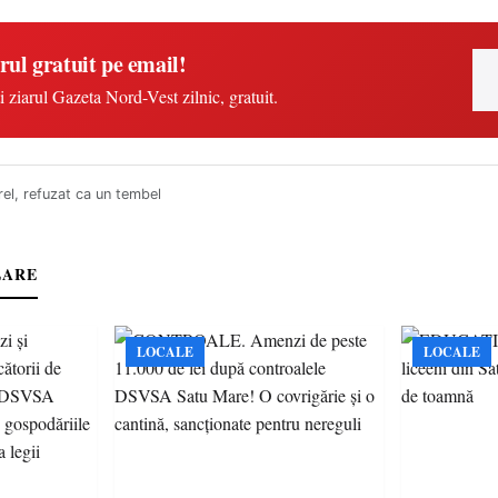
rul gratuit pe email!
i ziarul Gazeta Nord-Vest zilnic, gratuit.
el, refuzat ca un tembel
LARE
LOCALE
LOCALE