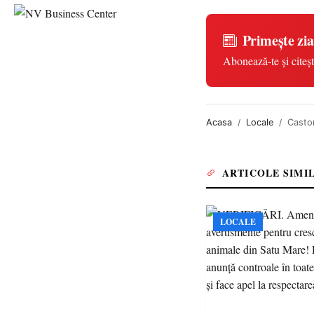
Primește zia
Abonează-te și citeșt
Acasa
Locale
Castor
ARTICOLE SIMI
LOCALE