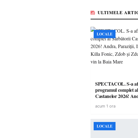
ULTIMELE ARTI
LOCALE
SPECTACOL. S-a af
programul complet al
Castanelor 2026! An
Paraziții, Irina Rimes
acum 1 ora
Fonic, Zdob și Zdub 
vin la Baia Mare
LOCALE