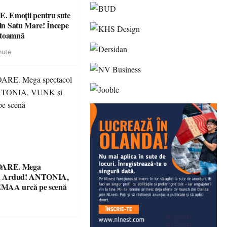
 Emoții pentru sute
din Satu Mare! Începe
 toamnă
nute
ARE. Mega
 la Ardud! ANTONIA,
MAA urcă pe scenă