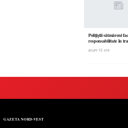
Polițiștii sătmăreni fa
responsabilita
acum 12 ore
GAZETA NORD-VEST