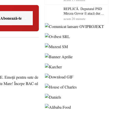
dus o luptă
contracronometru pentru a
REPLICĂ. Deputatul PSD
salva o pădure de la dezastru
Mircea Govor îl atacă dur
Abonează-te
pe Ilie Bolojan: „Românii
acum 20 minute
nu își plătesc facturile cu
indicatori economici”