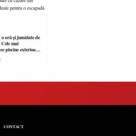
 o oră și jumătate de
 Cele mai
se piscine exterioare
n Maramureș, ideale
e
scapadă de vară
CONTACT