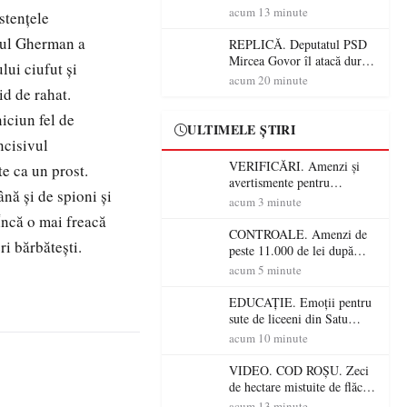
în Satu Mare! Pompierii au
acum 13 minute
stenţele
dus o luptă
orul Gherman a
contracronometru pentru a
REPLICĂ. Deputatul PSD
salva o pădure de la dezastru
Mircea Govor îl atacă dur
lui ciufut şi
pe Ilie Bolojan: „Românii
acum 20 minute
id de rahat.
nu își plătesc facturile cu
indicatori economici”
iciun fel de
ULTIMELE ȘTIRI
ncisivul
VERIFICĂRI. Amenzi și
te ca un prost.
avertismente pentru
nă şi de spioni şi
crescătorii de animale din
acum 3 minute
Satu Mare! DSVSA anunță
Încă o mai freacă
controale în toate
CONTROALE. Amenzi de
i bărbăteşti.
gospodăriile și face apel la
peste 11.000 de lei după
respectarea legii
controalele DSVSA Satu
acum 5 minute
Mare! O covrigărie și o
cantină, sancționate pentru
EDUCAȚIE. Emoții pentru
nereguli
sute de liceeni din Satu
Mare! Începe BAC-ul de
acum 10 minute
toamnă
VIDEO. COD ROȘU. Zeci
de hectare mistuite de flăcări
în Satu Mare! Pompierii au
acum 13 minute