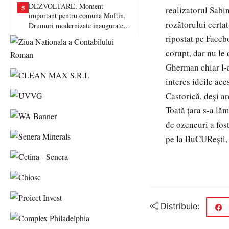
DEZVOLTARE. Moment
5
realizatorul Sabi
important pentru comuna Moftin.
rozătorului certat
Drumuri modernizate inaugurate în
prezența autorităților județene
ripostat pe Faceb
corupt, dar nu le 
Gherman chiar l-a
interes ideile ace
Castorică, deşi ar
Toată ţara s-a lăm
de ozeneuri a fos
pe la BuCUReşti, 
Distribuie: