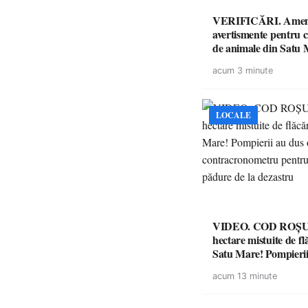
VERIFICĂRI. Amenz
avertismente pentru c
de animale din Satu 
DSVSA anunță contro
acum 3 minute
toate gospodăriile și f
respectarea legii
LOCALE
VIDEO. COD ROȘU. Zeci 
hectare mistuite de fl
Satu Mare! Pompierii
luptă contracronome
acum 13 minute
a salva o pădure de l