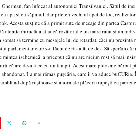
n Gherman, fan înfocat al autonomiei Transilvaniei. Sătul de insi
 cu apa şi cu săpunul, dar prieten vechi al apei de foc, realizat
ook. Acesta susţine că a primit sute de mesaje din partea Castoru
dă atenţie întrucât a aflat că rozătorul e un mare ratat şi un indiv
 somat să termine cu mesajele lui de retardat, căci nu prezintă n
stui parlamentar care s-a făcut de râs atât de des. Să sperăm că i
e mintea ischemică, a priceput că nu are niciun rost să mai insis
urit că are de-a face cu un tâmpit. Acest mare pidosnic bărbat pâ
t abandonat. I-a mai rămas puşcăria, care îi va aduce buCURia. 
umblând după ruşinoase şi anormale plăceri trupeşti cu partener