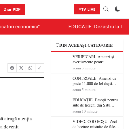
Ziar PDF
TV LIVE
icatori economici”
EDUCAȚIE. Dezastru la Titlur
DIN ACEEAȘI CATEGORIE
VERIFICĂRI. Amenzi și
avertismente pentru
crescătorii de animale din
acum 3 minute
Satu Mare! DSVSA anunță
controale în toate
CONTROALE. Amenzi de
gospodăriile și face apel la
peste 11.000 de lei după
respectarea legii
controalele DSVSA Satu
acum 5 minute
Mare! O covrigărie și o
cantină, sancționate pentru
EDUCAȚIE. Emoții pentru
nereguli
sute de liceeni din Satu
Mare! Începe BAC-ul de
acum 10 minute
toamnă
ă atragă atenţia
VIDEO. COD ROȘU. Zeci
 a devenit
de hectare mistuite de flăcări