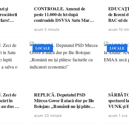
i și
CONTROALE. Amenzi de
EDUCAȚIE.
rescătorii
peste 11.000 de lei după
de liceeni 
Mare!
controalele DSVSA Satu Mare!
BAC-ul de
ale în
O covrigărie și o cantină,
acum 5 minute
acum 10 mi
ace apel la
sancționate pentru nereguli
LOCALE
LOCALE
de
REPLICĂ. Deputatul PSD
SĂRBĂTO
ăcări în
Mircea Govor îl atacă dur pe Ilie
spectacol
 au dus o
Bolojan: „Românii nu își plătesc
VUNK și E
tru pentru
facturile cu indicatori
acum 20 minute
acum 1 ora
a dezastru
economici”