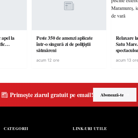
c apel la
Peste 350 de amenzi aplicate
Relaxare la
te în trafic…
într-o singură zi de polițiștii
Satu Mare.
sătmăreni
spectaculoa
cu cazare di
acum 12 ore
acum 13 or
pentru o e
Primește ziarul gratuit pe email!
Abonează-te
CATEGORII
LINK-URI UTILE