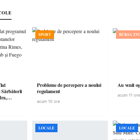
COLE
SPORT
BURSA ZV
lat
Probleme de percepere a noului
Au venit o
 Sărbătorii
regulament
acum 11 ore
dra,
acum 10 ore
, Killa
și Fuego
LOCALE
LOCALE