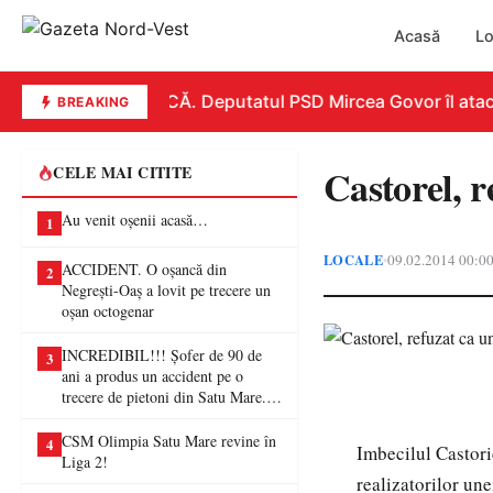
Acasă
Lo
REPLICĂ. Deputatul PSD Mircea Govor îl atacă d
BREAKING
Castorel, r
CELE MAI CITITE
Au venit oșenii acasă…
1
LOCALE
09.02.2014 00:0
•
ACCIDENT. O oșancă din
2
Negrești-Oaș a lovit pe trecere un
oșan octogenar
INCREDIBIL!!! Șofer de 90 de
3
ani a produs un accident pe o
trecere de pietoni din Satu Mare. O
femeie a ajuns la spital
CSM Olimpia Satu Mare revine în
4
Imbecilul Castori
Liga 2!
realizatorilor un